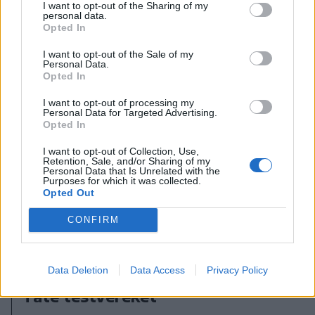
I want to opt-out of the Sharing of my
personal data.
Opted In
I want to opt-out of the Sale of my
Personal Data.
Opted In
I want to opt-out of processing my
Personal Data for Targeted Advertising.
Opted In
I want to opt-out of Collection, Use,
Retention, Sale, and/or Sharing of my
Personal Data that Is Unrelated with the
Purposes for which it was collected.
Opted Out
CONFIRM
2026. július 19., vasárnap
Őrizetbe vették a Romániában is
Data Deletion
Data Access
Privacy Policy
súlyos bűncselekményekkel vádolt
Tate testvéreket