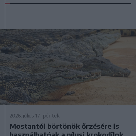
2026. július 17., péntek
Mostantól börtönök őrzésére is
használhatóak a nílusi krokodilok