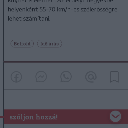
helyenként 55–70 km/h-es szélerősségre
lehet számítani.
Belföld
Időjárás
szóljon hozzá!