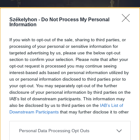
Székelyhon -
Do Not Process My Personal
Information
If you wish to opt-out of the sale, sharing to third parties, or
processing of your personal or sensitive information for
targeted advertising by us, please use the below opt-out
section to confirm your selection. Please note that after your
opt-out request is processed you may continue seeing
interest-based ads based on personal information utilized by
us or personal information disclosed to third parties prior to
2026. július 28., kedd
your opt-out. You may separately opt-out of the further
Szentségtörő üzenetek és
disclosure of your personal information by third parties on the
vandalizmus a medjugorjei Mária-
IAB’s list of downstream participants. This information may
also be disclosed by us to third parties on the
IAB’s List of
szobornál – térfigyelő rögzítette a
Downstream Participants
that may further disclose it to other
gyújtogatást
third parties.
Personal Data Processing Opt Outs