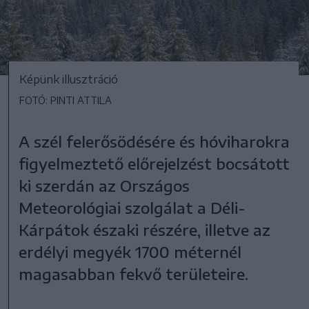
Képünk illusztráció
FOTÓ: PINTI ATTILA
A szél felerősödésére és hóviharokra
figyelmeztető előrejelzést bocsátott
ki szerdán az Országos
Meteorológiai szolgálat a Déli-
Kárpátok északi részére, illetve az
erdélyi megyék 1700 méternél
magasabban fekvő területeire.