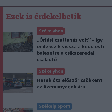
Ezek is érdekelhetik
Székelyhon
„Óriási csattanás volt” – így
emlékszik vissza a kedd esti
balesetre a csíkszeredai
családfő
Székelyhon
Hetek óta először csökkent
az üzemanyagok ára
Székely Sport