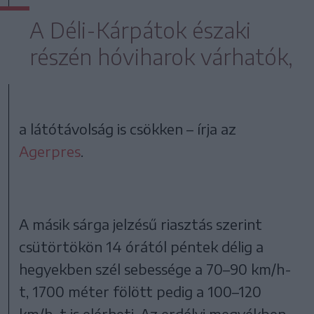
A Déli-Kárpátok északi
részén hóviharok várhatók,
a látótávolság is csökken – írja az
Agerpres
.
A másik sárga jelzésű riasztás szerint
csütörtökön 14 órától péntek délig a
hegyekben szél sebessége a 70–90 km/h-
t, 1700 méter fölött pedig a 100–120
km/h-t is elérheti. Az erdélyi megyékben