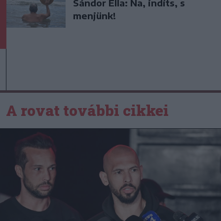
Sándor Ella: Na, indíts, s
menjünk!
A rovat további cikkei