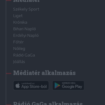
Székely Sport
Liget
Krónika
Bihari Napló
Erdélyi Napló
Főtér
Nőileg
Rádió GaGa
Jóállás
Médiatér alkalmazás
Rádió GaGa alkalmazás