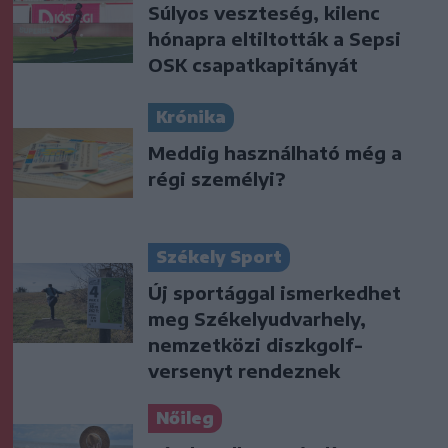
Súlyos veszteség, kilenc
hónapra eltiltották a Sepsi
OSK csapatkapitányát
Krónika
Meddig használható még a
régi személyi?
Székely Sport
Új sportággal ismerkedhet
meg Székelyudvarhely,
nemzetközi diszkgolf-
versenyt rendeznek
Nőileg