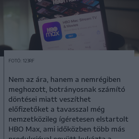
FOTÓ: 123RF
Nem az ára, hanem a nemrégiben
meghozott, botrányosnak számító
döntései miatt veszíthet
előfizetőket a tavasszal még
nemzetközileg ígéretesen elstartolt
HBO Max, ami időközben több más
produkcióval együtt kukázta a