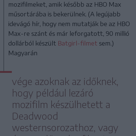
mozifilmeket, amik később az HBO Max
műsortárába is bekerülnek. (A legújabb
idevágó hír, hogy nem mutatják be az HBO
Max-re szánt és már leforgatott, 90 millió
dollárból készült
Batgirl-filmet
sem.)
Magyarán
vége azoknak az időknek,
hogy például lezáró
mozifilm készülhetett a
Deadwood
westernsorozathoz, vagy