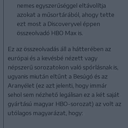
nemes egyszerűséggel eltávolítja
azokat a műsortárából, ahogy tette
ezt most a Discoveryvel éppen
összeolvadó HBO Max is.
Ez az összeolvadás áll a hátterében az
európai és a kevésbé nézett vagy
népszerű sorozatokon való spórlásnak is,
ugyanis miután eltűnt a Besúgó és az
Aranyélet (ez azt jelenti, hogy immár
sehol sem nézhető legálisan ez a két saját
gyártású magyar HBO-sorozat) az volt az
utólagos magyarázat, hogy: