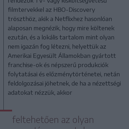
rendezők TV- vagy kisköltségvetésű
filmtervekkel az HBO-Discovery
tröszthöz, akik a Netflixhez hasonlóan
alaposan megnézik, hogy mire költenek
ezután, és a lokális tartalom mint olyan
nem igazán fog létezni, helyettük az
Amerikai Egyesült Államokban gyártott
franchise-ok és népszerű produkciók
folytatásai és előzménytörténetei, netán
feldolgozásai jöhetnek, de ha a nézettségi
adatokat nézzük, akkor
feltehetően az olyan