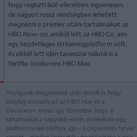
hogy regisztráció ellenében, ingyenesen,
de nagyon rossz minőségben lehetett
megnézni a premier utáni tartalmaikat az
HBO Now-on, amiből lett az HBO Go, ami
egy kezdetleges streamingplatform volt,
és ebből lett idén tavasszal nálunk is a
Netflix-konkurens HBO Max.
Anyagunk megjelenése után derült ki, hogy
tényleg összeolvad az HBO Max és a
Discovery+, mivel úgy döntöttek, hogy a
tartalmaikat a nagyobb elérés érdekében egy
platformra kell sűríteni, így – a cégvezetés tervei
szerint – minden korosztály megtalálhatja a neki