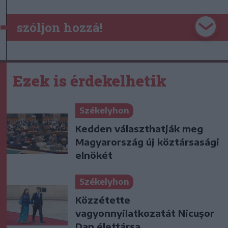
szóljon hozzá!
Ezek is érdekelhetik
Székelyhon
Kedden választhatják meg
Magyarország új köztársasági
elnökét
Székelyhon
Közzétette
vagyonnyilatkozatát Nicușor
Dan élettársa