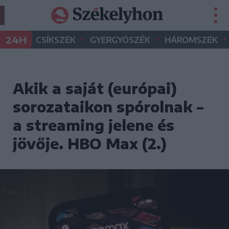
•
•
•
24H
CSÍKSZÉK
GYERGYÓSZÉK
HÁROMSZÉK
Akik a saját (európai)
sorozataikon spórolnak –
a streaming jelene és
jövője. HBO Max (2.)