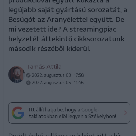
legújabb saját gyártású sorozatát, a
Besúgót az Aranyélettel együtt. De
mi vezetett ide? A streamingpiac
helyzetét áttekintő cikksorozatunk
második részéből kiderül.
Tamás Attila
2022. augusztus 03., 17:58
2022. augusztus 05., 11:46
Itt állíthatja be, hogy a Google-
találatokban elöl legyen a Székelyhon!
Derült égből villámcsapásként jött a hír