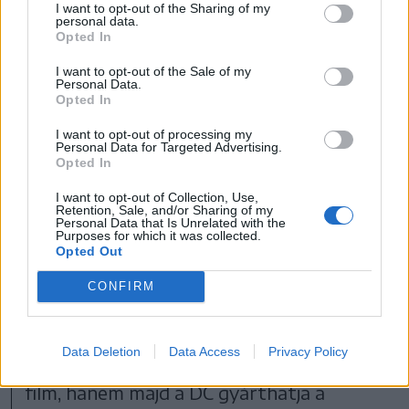
I want to opt-out of the Sharing of my
personal data.
Opted In
A spórlás itt abban áll, hogy gyakorlatilag nem
I want to opt-out of the Sale of my
tárolnak tovább a szervereken bizonyos
Personal Data.
filmeket és sorozatokat, ugyanis ennek is
Opted In
megvannak a költségeik, amiket az eltávolítással
I want to opt-out of processing my
Personal Data for Targeted Advertising.
semmissé tesznek, hiszen nem kell tovább
Opted In
fizetni az utánuk járó jogdíjat és a
I want to opt-out of Collection, Use,
szerverköltségeket.
Retention, Sale, and/or Sharing of my
Personal Data that Is Unrelated with the
Purposes for which it was collected.
Opted Out
Zaslav ugyanakkor itt nem fog megállni,
CONFIRM
hiszen korábban azt is egyértelművé
tette, hogy a filmgyártáson is spórolni
Data Deletion
Data Access
Privacy Policy
fognak, tehát nem lesz több HBO Original
film, hanem majd a DC gyárthatja a