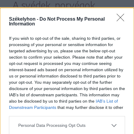
A svédek, norvégok,
lengyelek, magyarok és
Székelyhon -
Do Not Process My Personal
Information
románok viszont mentek a
levesbe, és nem úgy tűnik,
If you wish to opt-out of the sale, sharing to third parties, or
processing of your personal or sensitive information for
hogy még valaha is
targeted advertising by us, please use the below opt-out
section to confirm your selection. Please note that after your
gyárthatnak sorozatokat
opt-out request is processed you may continue seeing
interest-based ads based on personal information utilized by
az HBO-nak, hiszen a
us or personal information disclosed to third parties prior to
meglévő produkcióik egy
your opt-out. You may separately opt-out of the further
disclosure of your personal information by third parties on the
része már a süllyesztőbe
IAB’s list of downstream participants. This information may
also be disclosed by us to third parties on the
IAB’s List of
került.
Downstream Participants
that may further disclose it to other
third parties.
Personal Data Processing Opt Outs