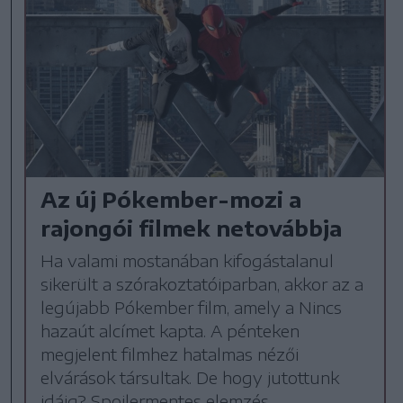
Az új Pókember-mozi a
rajongói filmek netovábbja
Ha valami mostanában kifogástalanul
sikerült a szórakoztatóiparban, akkor az a
legújabb Pókember film, amely a Nincs
hazaút alcímet kapta. A pénteken
megjelent filmhez hatalmas nézői
elvárások társultak. De hogy jutottunk
idáig? Spoilermentes elemzés.