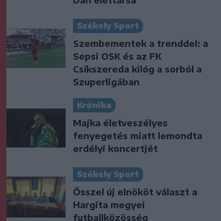
Székely Sport
Szembementek a trenddel: a
Sepsi OSK és az FK
Csíkszereda kilóg a sorból a
Szuperligában
Krónika
Majka életveszélyes
fenyegetés miatt lemondta
erdélyi koncertjét
Székely Sport
Ősszel új elnököt választ a
Hargita megyei
futballközösség