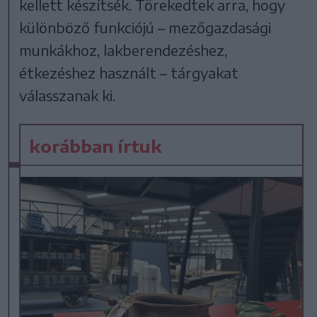
kellett készítsék. Törekedtek arra, hogy
különböző funkciójú – mezőgazdasági
munkákhoz, lakberendezéshez,
étkezéshez használt – tárgyakat
válasszanak ki.
korábban írtuk