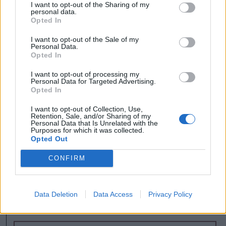
I want to opt-out of the Sharing of my
Maga a kiállítás hétszáz négyzetméteren
personal data.
Opted In
látható, ilyen leginkább csak a modern
múzeumokban valósulhat meg. A kiállítás
I want to opt-out of the Sale of my
Personal Data.
tíz székelyföldi múzeum gyűjteményeiből
Opted In
vonultat fel tárgyakat. Hét nagy
I want to opt-out of processing my
Personal Data for Targeted Advertising.
témakörbe szervezve hetvenhét
Opted In
történetből, tizennégy
I want to opt-out of Collection, Use,
Retention, Sale, and/or Sharing of my
dokumentumfilmből, száz fényképből, és
Personal Data that Is Unrelated with the
Purposes for which it was collected.
több mint háromszáz tárgyból áll a
Opted Out
kiállítás. „Olyan tárgyak sokasága,
CONFIRM
amelyeket máskor ritkán láthatnak a
látogatók” – fogalmazott Málnási
Data Deletion
Data Access
Privacy Policy
Levente.