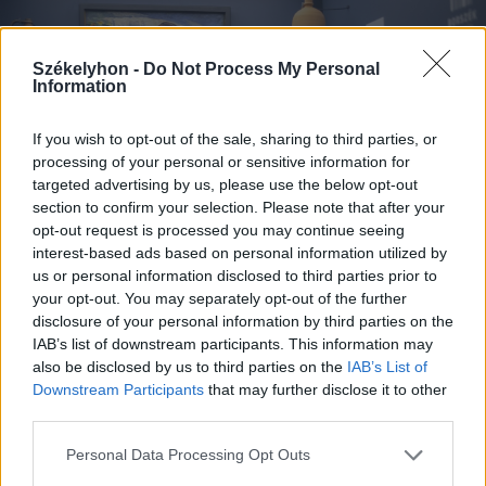
Székelyhon -
Do Not Process My Personal
Information
If you wish to opt-out of the sale, sharing to third parties, or
processing of your personal or sensitive information for
targeted advertising by us, please use the below opt-out
section to confirm your selection. Please note that after your
opt-out request is processed you may continue seeing
interest-based ads based on personal information utilized by
us or personal information disclosed to third parties prior to
your opt-out. You may separately opt-out of the further
Nagy Imre Ebéd című festménye, valamint
disclosure of your personal information by third parties on the
borvízeskorsók
IAB’s list of downstream participants. This information may
also be disclosed by us to third parties on the
IAB’s List of
FOTÓ: MAGYARI LUKÁCS
Downstream Participants
that may further disclose it to other
third parties.
A kiállítás
Personal Data Processing Opt Outs