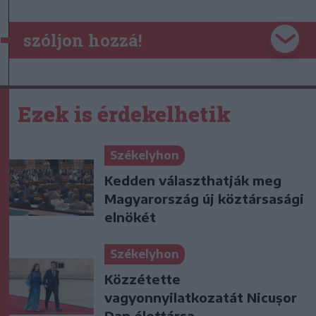
szóljon hozzá!
Ezek is érdekelhetik
Székelyhon
Kedden választhatják meg
Magyarország új köztársasági
elnökét
Székelyhon
Közzétette
vagyonnyilatkozatát Nicușor
Dan élettársa