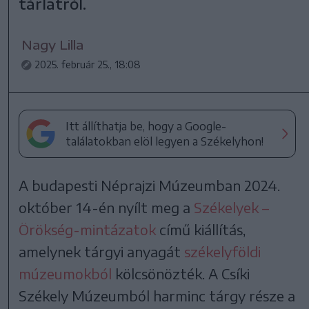
tárlatról.
Nagy Lilla
2025. február 25., 18:08
Itt állíthatja be, hogy a Google-
találatokban elöl legyen a Székelyhon!
A budapesti Néprajzi Múzeumban 2024.
október 14-én nyílt meg a
Székelyek –
Örökség-mintázatok
című kiállítás,
amelynek tárgyi anyagát
székelyföldi
múzeumokból
kölcsönözték. A Csíki
Székely Múzeumból harminc tárgy része a