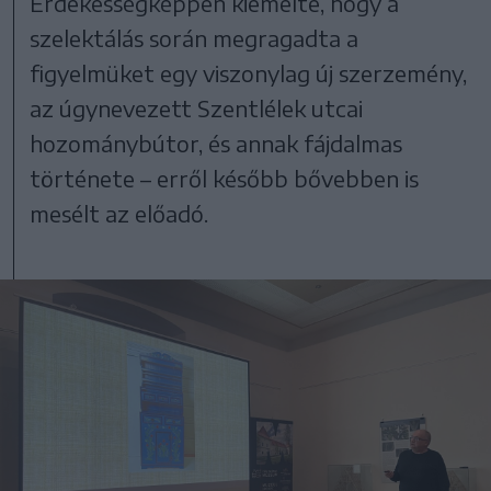
Érdekességképpen kiemelte, hogy a
szelektálás során megragadta a
figyelmüket egy viszonylag új szerzemény,
az úgynevezett Szentlélek utcai
hozománybútor, és annak fájdalmas
története – erről később bővebben is
mesélt az előadó.