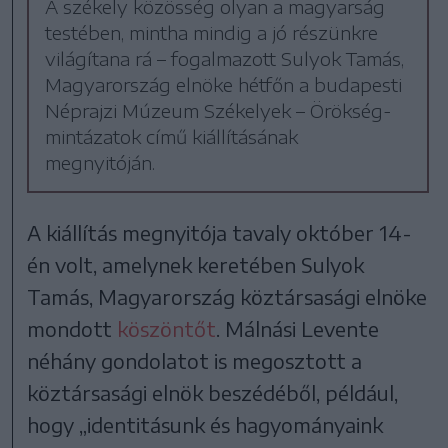
A székely közösség olyan a magyarság
testében, mintha mindig a jó részünkre
világítana rá – fogalmazott Sulyok Tamás,
Magyarország elnöke hétfőn a budapesti
Néprajzi Múzeum Székelyek – Örökség-
mintázatok című kiállításának
megnyitóján.
A kiállítás megnyitója tavaly október 14-
én volt, amelynek keretében Sulyok
Tamás, Magyarország köztársasági elnöke
mondott
köszöntőt
. Málnási Levente
néhány gondolatot is megosztott a
köztársasági elnök beszédéből, például,
hogy „identitásunk és hagyományaink