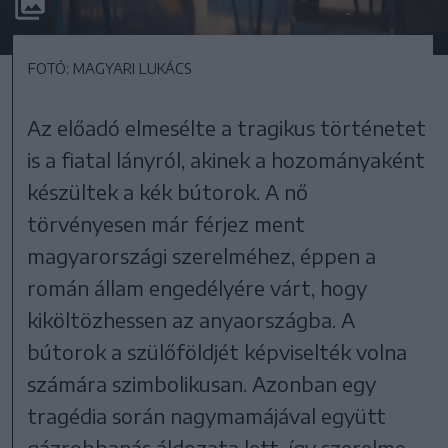
FOTÓ: MAGYARI LUKÁCS
Az előadó elmesélte a tragikus történetet
is a fiatal lányról, akinek a hozományaként
készültek a kék bútorok. A nő
törvényesen már férjez ment
magyarországi szerelméhez, éppen a
román állam engedélyére várt, hogy
kiköltözhessen az anyaországba. A
bútorok a szülőföldjét képviselték volna
számára szimbolikusan. Azonban egy
tragédia során nagymamájával együtt
gázrobbanás áldozata lett, így szerelme,