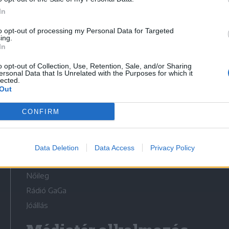
In
to opt-out of processing my Personal Data for Targeted
ing.
In
Médiatér
o opt-out of Collection, Use, Retention, Sale, and/or Sharing
ersonal Data that Is Unrelated with the Purposes for which it
lected.
Székely Sport
Out
Liget
CONFIRM
Krónika
Bihari Napló
Erdélyi Napló
Data Deletion
Data Access
Privacy Policy
Főtér
Nőileg
Rádió GaGa
Jóállás