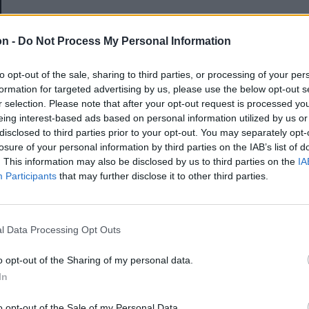
E-mail-cím
on -
Do Not Process My Personal Information
to opt-out of the sale, sharing to third parties, or processing of your per
Jelszó
formation for targeted advertising by us, please use the below opt-out s
r selection. Please note that after your opt-out request is processed y
eing interest-based ads based on personal information utilized by us or
disclosed to third parties prior to your opt-out. You may separately opt-
Elfelejtette a jelszavát?
losure of your personal information by third parties on the IAB’s list of
. This information may also be disclosed by us to third parties on the
IA
Participants
that may further disclose it to other third parties.
BEJELENTKEZÉS
Regisztráció
l Data Processing Opt Outs
o opt-out of the Sharing of my personal data.
In
o opt-out of the Sale of my Personal Data.