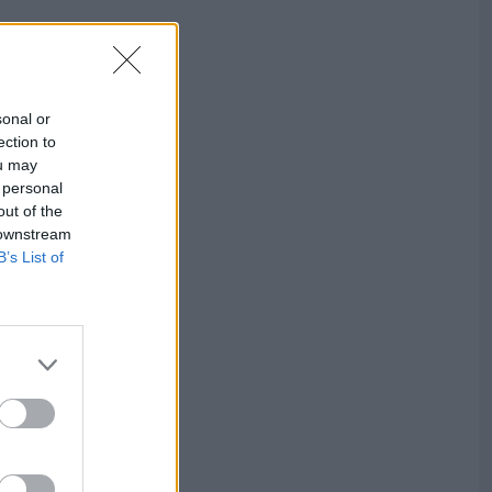
sonal or
ection to
ou may
 personal
out of the
 downstream
B’s List of