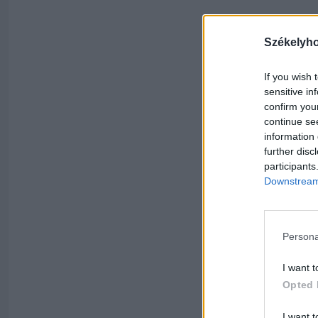
Székelyh
If you wish 
sensitive in
confirm you
continue se
information 
further disc
participants
Downstream 
Persona
I want t
Opted 
I want t