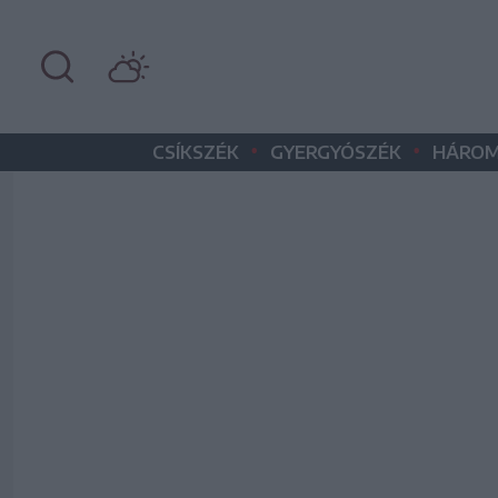
•
•
CSÍKSZÉK
GYERGYÓSZÉK
HÁROM