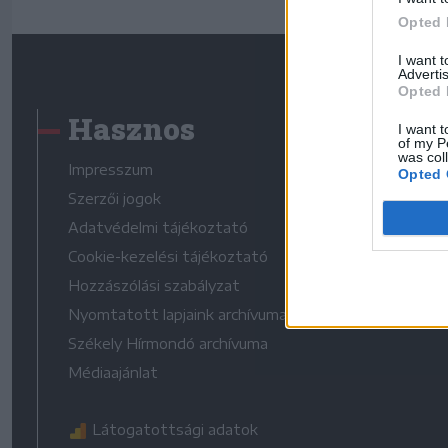
Opted 
I want 
Advertis
Opted 
Hasznos
I want t
of my P
was col
Impresszum
Opted 
Szerzői jogok
Adatvédelmi tájékoztató
Cookie-kezelési tájékoztató
Hozzászólási szabályzat
Nyomtatott lapjaink archívuma
Székely Hírmondó archívuma
Médiaajánlat
Látogatottsági adatok