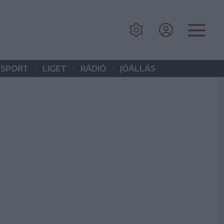
•
•
•
SPORT
LIGET
RÁDIÓ
JÓÁLLÁS