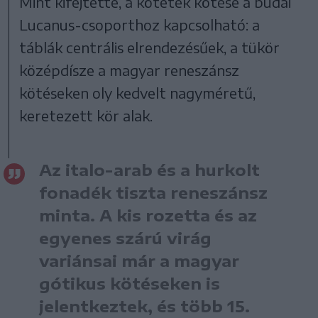
Mint kifejtette, a kötetek kötése a budai
Lucanus-csoporthoz kapcsolható: a
táblák centrális elrendezésűek, a tükör
középdísze a magyar reneszánsz
kötéseken oly kedvelt nagyméretű,
keretezett kör alak.
Az italo-arab és a hurkolt
fonadék tiszta reneszánsz
minta. A kis rozetta és az
egyenes szárú virág
variánsai már a magyar
gótikus kötéseken is
jelentkeztek, és több 15.