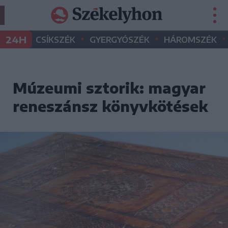
•
•
•
24H
CSÍKSZÉK
GYERGYÓSZÉK
HÁROMSZÉK
Múzeumi sztorik: magyar
reneszánsz könyvkötések