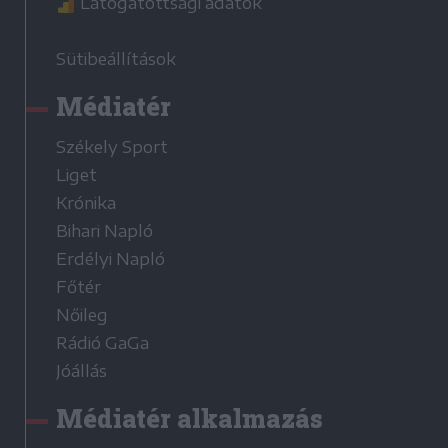
Látogatottsági adatok
Sütibeállítások
Médiatér
Székely Sport
Liget
Krónika
Bihari Napló
Erdélyi Napló
Főtér
Nőileg
Rádió GaGa
Jóállás
Médiatér alkalmazás