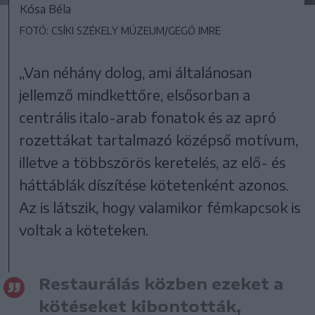
Kósa Béla
FOTÓ: CSÍKI SZÉKELY MÚZEUM/GEGŐ IMRE
„Van néhány dolog, ami általánosan
jellemző mindkettőre, elsősorban a
centrális italo-arab fonatok és az apró
rozettákat tartalmazó középső motívum,
illetve a többszörös keretelés, az elő- és
háttáblák díszítése kötetenként azonos.
Az is látszik, hogy valamikor fémkapcsok is
voltak a köteteken.
Restaurálás közben ezeket a
kötéseket kibontották,