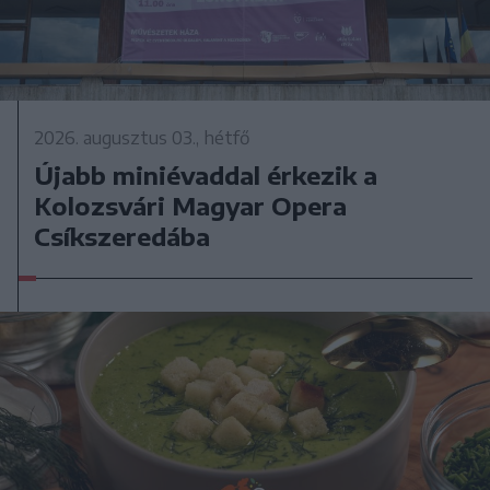
2026. augusztus 03., hétfő
Újabb miniévaddal érkezik a
Kolozsvári Magyar Opera
Csíkszeredába