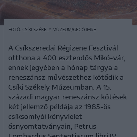
FOTÓ: CSÍKI SZÉKELY MÚZEUM/GEGŐ IMRE
A Csíkszeredai Régizene Fesztivál
otthona a 400 esztendős Mikó-vár,
ennek jegyében a hónap tárgya a
reneszánsz művészethez kötődik a
Csíki Székely Múzeumban. A 15.
századi magyar reneszánsz kötések
két jellemző példája az 1985-ös
csíksomlyói könyvlelet
ősnyomtatványain, Petrus
Lombardus Sententiarum libri IV.