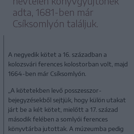
névtelen könyvgyűjtőnek
adta, 1681-ben már
Csíksomlyón találjuk.
A negyedik kötet a 16. században a
kolozsvári ferences kolostorban volt, majd
1664-ben már Csíksomlyón.
„A kötetekben levő posszesszor-
bejegyzésekből sejtjük, hogy külön utakat
járt be a két kötet, mielőtt a 17. század
második felében a somlyói ferences
könyvtárba jutottak. A múzeumba pedig