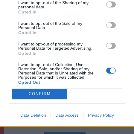
I want to opt-out of the Sharing of my
personal data.
Székelyhon
Opted In
Tizenegy település maradhat
I want to opt-out of the Sale of my
Personal Data.
víz nélkül Udvarhelyszéken
Opted In
I want to opt-out of processing my
Personal Data for Targeted Advertising.
Székely Sport
Opted In
Látványos meccs nyitotta a
I want to opt-out of Collection, Use,
Retention, Sale, and/or Sharing of my
Szuperliga negyedik
Personal Data that Is Unrelated with the
Purposes for which it was collected.
fordulóját (videóval)
Opted Out
Krónika
CONFIRM
Putyin egy NATO-tagállam
megtámadására készül az
Data Deletion
Data Access
Privacy Policy
amerikai hírszerzés szerint