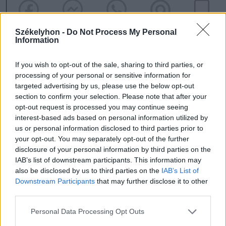
Székelyhon -
Do Not Process My Personal
Information
If you wish to opt-out of the sale, sharing to third parties, or
processing of your personal or sensitive information for
szóljon hozzá!
targeted advertising by us, please use the below opt-out
section to confirm your selection. Please note that after your
opt-out request is processed you may continue seeing
interest-based ads based on personal information utilized by
Ezek is érdekelhetik
us or personal information disclosed to third parties prior to
your opt-out. You may separately opt-out of the further
disclosure of your personal information by third parties on the
IAB’s list of downstream participants. This information may
Székelyhon
also be disclosed by us to third parties on the
IAB’s List of
Húsdarálógépbe szorult egy
Downstream Participants
that may further disclose it to other
third parties.
kétéves gyerek keze, a
tűzoltókra is szükség volt a
Personal Data Processing Opt Outs
műtőben