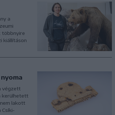
ány a
úzeumi
 többnyire
 kiállításon
p nyoma
n végzett
 kerülhetett
 nem lakott
 Csíki-