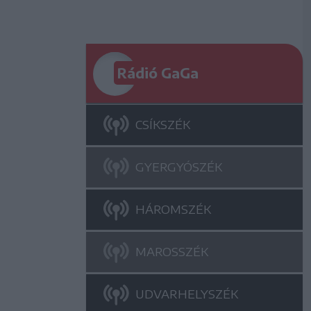
Rádió GaGa
CSÍKSZÉK
GYERGYÓSZÉK
HÁROMSZÉK
MAROSSZÉK
UDVARHELYSZÉK