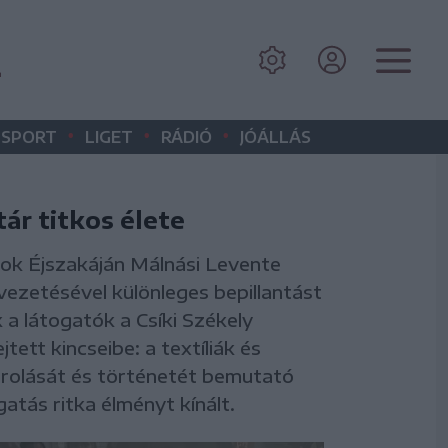
m
•
•
•
SPORT
LIGET
RÁDIÓ
JÓÁLLÁS
ár titkos élete
k Éjszakáján Málnási Levente
vezetésével különleges bepillantást
 a látogatók a Csíki Székely
ett kincseibe: a textíliák és
rolását és történetét bemutató
gatás ritka élményt kínált.