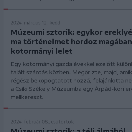
2024. március 12., kedd
Múzeumi sztorik: egykor ereklyét
ma történelmet hordoz magában
kotormányi lelet
Egy kotormányi gazda évekkel ezelőtt külön
talált szántás közben. Megőrizte, majd, ami
régész bekopogtatott hozzá, felajánlotta nek
a Csíki Székely Múzeumba egy Árpád-kori er
mellkereszt.
2024. február 08., csütörtök
Múzeumi sztorik: a téli álmából