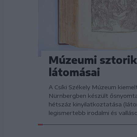
Múzeumi sztorik:
látomásai
A Csíki Székely Múzeum kiemelt
Nürnbergben készült ősnyomtat
hétszáz kinyilatkoztatása (lát
legismertebb irodalmi és vallá