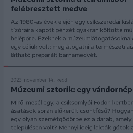
felébresztett medve
Az 1980-as évek elején egy csíkszeredai kisl
tízóraira kapott pénzét gyakran költötte m
belépőre. Ezeknek a múzeumlátogatásoknak
egy céljuk volt: meglátogatni a természetrajzi
látható preparált barnamedvét.
2023. november 14., kedd
Múzeumi sztorik: egy vándorné
Miről mesél egy, a csíksomlyói Fodor-kertbe
ásatások során előkerült csontfésű? Hogyan
egy olyan szemétgödörbe ez a darab, amely
településen volt? Mennyi ideig lakták gótok a