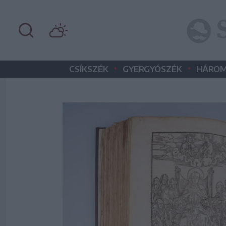
•
•
CSÍKSZÉK
GYERGYÓSZÉK
HÁROM