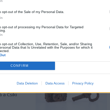
In
ől szervezték
ödfürdőn,
o opt-out of the Sale of my Personal Data.
 a májusi
In
 ehhez a
to opt-out of processing my Personal Data for Targeted
ing.
In
o opt-out of Collection, Use, Retention, Sale, and/or Sharing
ersonal Data that Is Unrelated with the Purposes for which it
lected.
Out
 őrző
CONFIRM
. századi
Data Deletion
Data Access
Privacy Policy
á tartozó
 a Csíki