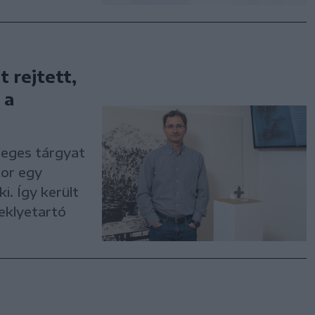
 rejtett,
 a
leges tárgyat
kor egy
i. Így került
eklyetartó