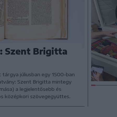
 Szent Brigitta
 tárgya júliusban egy 1500-ban
vány: Szent Brigitta mintegy
omása) a legjelentősebb és
sos középkori szövegegyüttes.