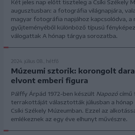
Két jeles nap előtt tiszteleg a Csíki Székely
augusztusban: a fotográfia világnapjára, val
magyar fotográfia napjához kapcsolódva, 
gyűjteményéből különböző típusú fényképe
válogattak A hónap tárgya sorozatba.
2024. július 08., hétfő
Múzeumi sztorik: korongolt dar
elvont emberi figura
Pálffy Árpád 1972-ben készült
Napozó
című 
terrakottáját választották júliusban a hónap
Csíki Székely Múzeumban. Ezzel az alkotássa
emlékeznek az egy éve elhunyt művészre.