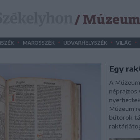
/ Múzeu
•
•
•
•
SZÉK
MAROSSZÉK
UDVARHELYSZÉK
VILÁG
Egy rakt
A Múzeumo
néprajzos 
nyerhettek
Múzeum rejt
bútorok tá
raktárláto