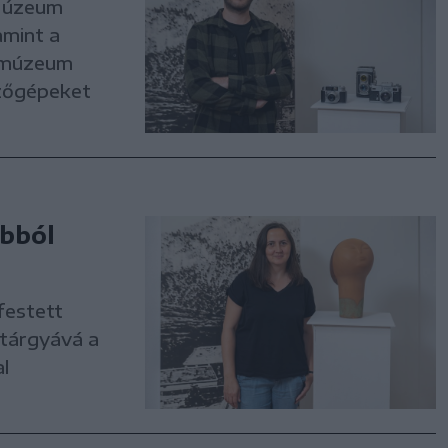
 Múzeum
amint a
a múzeum
zőgépeket
abból
festett
 tárgyává a
l