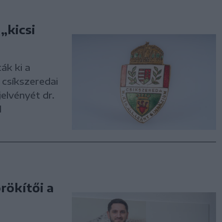
„kicsi
ák ki a
 csíkszeredai
elvényét dr.
l
rökítői a