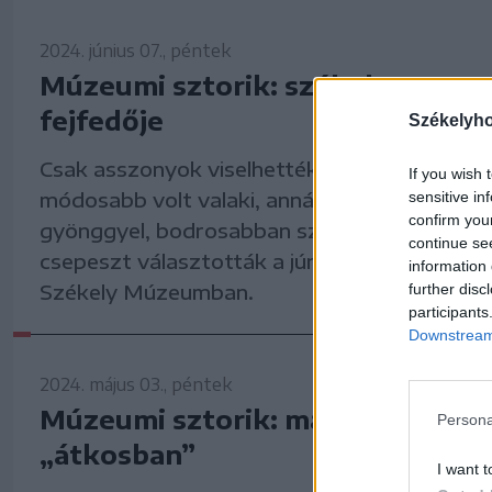
2024. június 07., péntek
Múzeumi sztorik: székely asszo
fejfedője
Székelyh
Csak asszonyok viselhették, lányok nem, és 
If you wish 
módosabb volt valaki, annál szebben díszíth
sensitive in
confirm you
gyönggyel, bodrosabban szegélyezhette csip
continue se
csepeszt választották a júniusi hónap tárgyá
information 
Székely Múzeumban.
further disc
participants
Downstream 
2024. május 03., péntek
Múzeumi sztorik: májusi fesztivá
Persona
„átkosban”
I want t