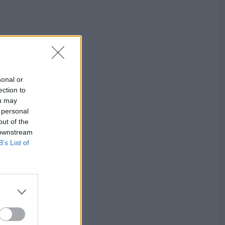
sonal or
ection to
ou may
 personal
out of the
 downstream
B’s List of