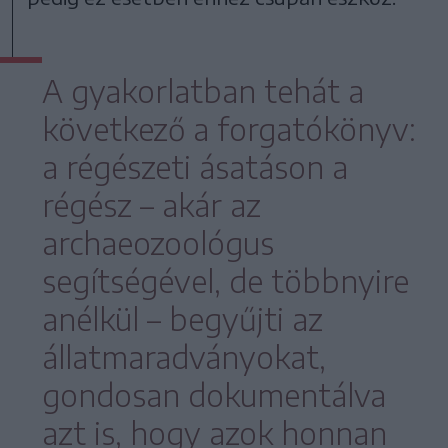
A gyakorlatban tehát a
következő a forgatókönyv:
a régészeti ásatáson a
régész – akár az
archaeozoológus
segítségével, de többnyire
anélkül – begyűjti az
állatmaradványokat,
gondosan dokumentálva
azt is, hogy azok honnan