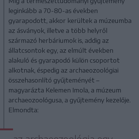
Míg a természettudományi gyűjtemény
leginkább a 70-80-as években
gyarapodott, akkor kerültek a múzeumba
az ásványok, illetve a több helyről
származó herbáriumok is, addig az
állatcsontok egy, az elmúlt években
alakuló és gyarapodó külön csoportot
alkotnak, éspedig az archaeozoológiai
összehasonlító gyűjteményét –
magyarázta Kelemen Imola, a múzeum
archaeozoológusa, a gyűjtemény kezelője.
Elmondta:
az archaeozoológia egy