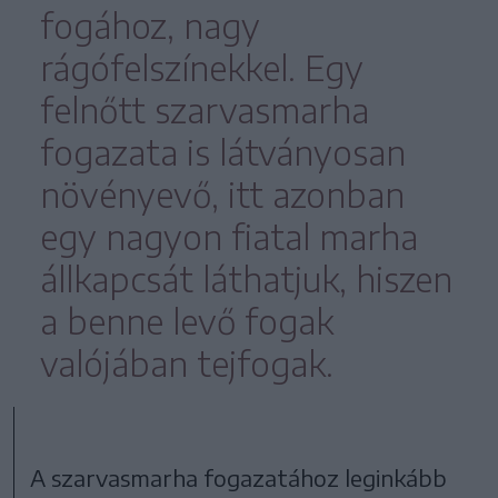
fogához, nagy
rágófelszínekkel. Egy
felnőtt szarvasmarha
fogazata is látványosan
növényevő, itt azonban
egy nagyon fiatal marha
állkapcsát láthatjuk, hiszen
a benne levő fogak
valójában tejfogak.
A szarvasmarha fogazatához leginkább