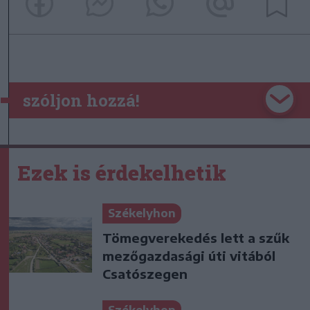
szóljon hozzá!
Ezek is érdekelhetik
Székelyhon
Tömegverekedés lett a szűk
mezőgazdasági úti vitából
Csatószegen