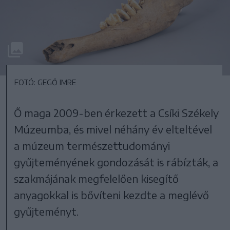
FOTÓ: GEGŐ IMRE
Ő maga 2009-ben érkezett a Csíki Székely
Múzeumba, és mivel néhány év elteltével
a múzeum természettudományi
gyűjteményének gondozását is rábízták, a
szakmájának megfelelően kisegítő
anyagokkal is bővíteni kezdte a meglévő
gyűjteményt.