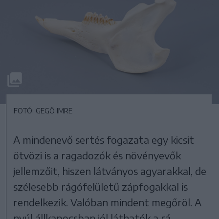
FOTÓ: GEGŐ IMRE
A mindenevő sertés fogazata egy kicsit
ötvözi is a ragadozók és növényevők
jellemzőit, hiszen látványos agyarakkal, de
szélesebb rágófelületű zápfogakkal is
rendelkezik. Valóban mindent megőröl. A
nyúl állkapocsban jól láthatók a rá