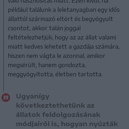
való hasznosítás miatt. Ezen kívül, ha
például találunk a leletanyagban egy idős
állattól származó eltört és begyógyult
csontot, akkor talán joggal
feltételezhetjük, hogy az az állat valami
miatt kedves lehetett a gazdája számára,
hiszen nem vágta le azonnal, amikor
megsérült, hanem gondozta,
meggyógyította, életben tartotta.
Ugyanígy
következtethetünk az
állatok feldolgozásának
módjairól is, hogyan nyúzták