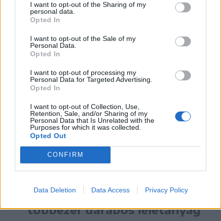
I want to opt-out of the Sharing of my
personal data.
FOTÓ: GEGŐ IMRE
Opted In
I want to opt-out of the Sale of my
Ehhez az úgynevezett determinálási
Personal Data.
Opted In
szakaszhoz van szüksége az
I want to opt-out of processing my
archaeozoológusnak az összehasonlító
Personal Data for Targeted Advertising.
Opted In
gyűjteményre, amelyben a lehető legtöbb
I want to opt-out of Collection, Use,
állatfaj lehetőleg minden testrészéből
Retention, Sale, and/or Sharing of my
Personal Data that Is Unrelated with the
megtalálható egy darab. Ezeket szokta
Purposes for which it was collected.
Opted Out
testrészek szerint csoportosítani, így jól
láthatóak a fajok közötti különbségek.
CONFIRM
Data Deletion
Data Access
Privacy Policy
Egy ezer, de főleg egy
többezer darabos leletanyag