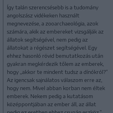
Így talán szerencsésebb is a tudomány
angolszász vidékeken használt
megnevezése, a zooarchaeológia, azok
számára, akik az embereket vizsgálják az
állatok segítségével, nem pedig az
állatokat a régészet segítségével. Egy
ehhez hasonló rövid bemutatkozás után
gyakran megkérdezik tőlem az emberek,
hogy „akkor te mindent tudsz a dínókról?”
Az igencsak sajnálatos válaszom erre az,
hogy nem. Mivel abban korban nem éltek
emberek. Nekem pedig a kutatásom
középpontjában az ember áll, az állat
pedig ez esetben ehhez csupán eszköz.”