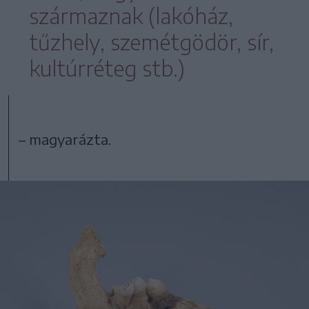
származnak (lakóház,
tűzhely, szemétgödör, sír,
kultúrréteg stb.)
– magyarázta.