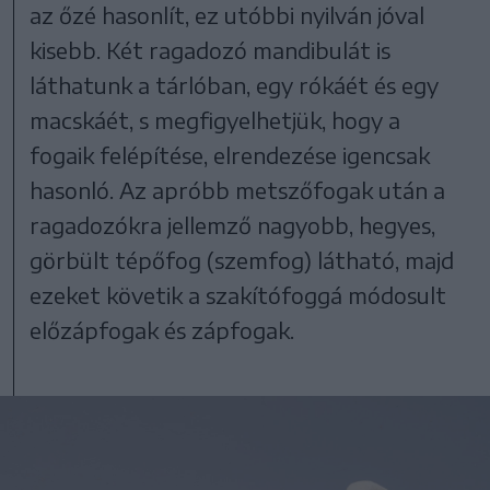
az őzé hasonlít, ez utóbbi nyilván jóval
kisebb. Két ragadozó mandibulát is
láthatunk a tárlóban, egy rókáét és egy
macskáét, s megfigyelhetjük, hogy a
fogaik felépítése, elrendezése igencsak
hasonló. Az apróbb metszőfogak után a
ragadozókra jellemző nagyobb, hegyes,
görbült tépőfog (szemfog) látható, majd
ezeket követik a szakítófoggá módosult
előzápfogak és zápfogak.