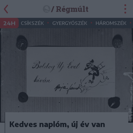
/ Régmúlt
•
•
•
24H
CSÍKSZÉK
GYERGYÓSZÉK
HÁROMSZÉK
Kedves naplóm, új év van