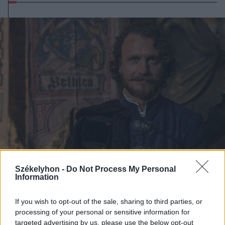
Székelyhon -
Do Not Process My Personal
Information
2023. november 15., szerda
Bokor Barna: Bethlen Gábor a
If you wish to opt-out of the sale, sharing to third parties, or
processing of your personal or sensitive information for
kollektív erdélyi emlékezetünk
targeted advertising by us, please use the below opt-out