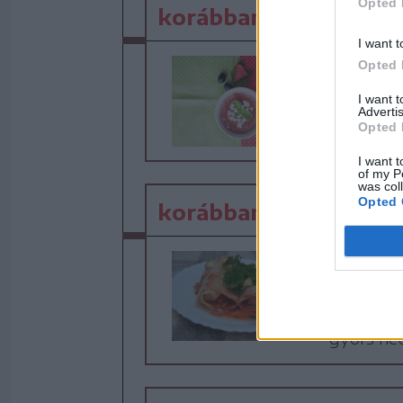
Opted 
korábban írtuk
I want t
Hideg
Opted 
A nyári h
I want 
Advertis
görögdin
Opted 
I want t
of my P
was col
Opted 
korábban írtuk
Virsli
Mi legyen
hozzávaló
gyors hé