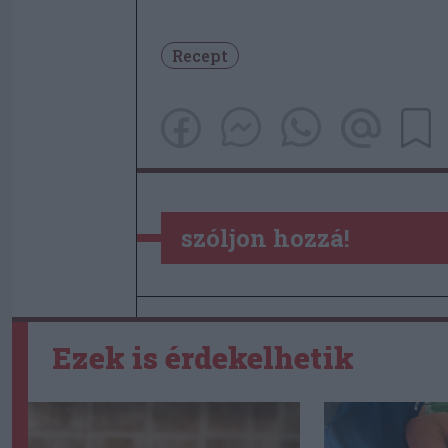
Recept
szóljon hozzá!
Ezek is érdekelhetik