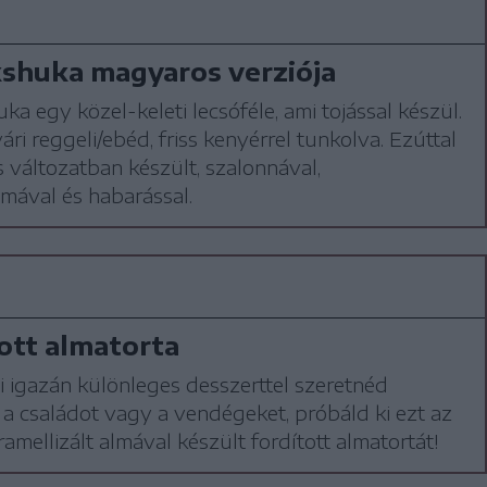
shuka magyaros verziója
ka egy közel-keleti lecsóféle, ami tojással készül.
ári reggeli/ebéd, friss kenyérrel tunkolva. Ezúttal
változatban készült, szalonnával,
mával és habarással.
ott almatorta
 igazán különleges desszerttel szeretnéd
a családot vagy a vendégeket, próbáld ki ezt az
aramellizált almával készült fordított almatortát!