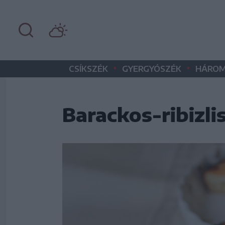
•
•
CSÍKSZÉK
GYERGYÓSZÉK
HÁROM
Barackos-ribizli