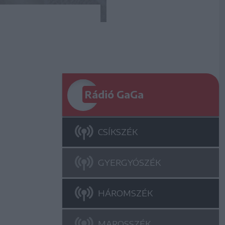
Rádió GaGa
CSÍKSZÉK
GYERGYÓSZÉK
HÁROMSZÉK
MAROSSZÉK