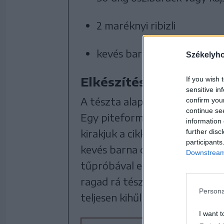
2 maréknyi ribizli
kevés barna cukor.
Székelyh
Elkészítése:
If you wish 
sensitive in
A tészta alapanyagait egy tálb
confirm you
continue se
Egy piteformát kivajazunk, maj
information 
kirakjuk a cikkekre vágott bara
further disc
participants
kevés barna cukorral. 180 fok
Downstream 
tűpróbával ellenőrizzük, és h
ragad rá tészta. Langyosra hű
Persona
teljesen kihűlni, majd szeletelve
I want t