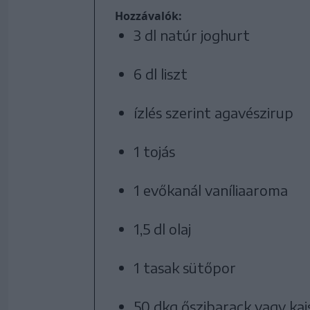
Hozzávalók:
3 dl natúr joghurt
6 dl liszt
ízlés szerint agavészirup
1 tojás
1 evőkanál vaníliaaroma
1,5 dl olaj
1 tasak sütőpor
50 dkg őszibarack vagy kaj