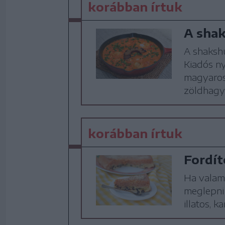
korábban írtuk
A shak
A shakshu
Kiadós ny
magyaros 
zöldhagy
korábban írtuk
Fordít
Ha valami
meglepni 
illatos, k