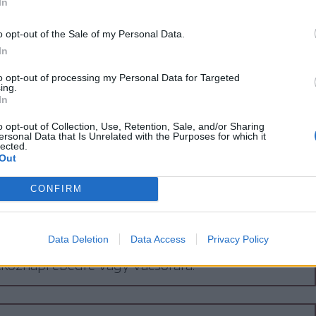
In
o opt-out of the Sale of my Personal Data.
 görögdinnye-leves
In
őségben nincs is frissítőbb egy tányér hideg
to opt-out of processing my Personal Data for Targeted
ing.
nye-levesnél.
In
o opt-out of Collection, Use, Retention, Sale, and/or Sharing
ersonal Data that Is Unrelated with the Purposes for which it
lected.
Out
CONFIRM
 lasagne tésztában
 a megmaradt virslivel? Egy egyszerű
Data Deletion
Data Access
Privacy Policy
kból készülő kreatív és finom fogás, ami ideális
tköznapi ebédre vagy vacsorára.