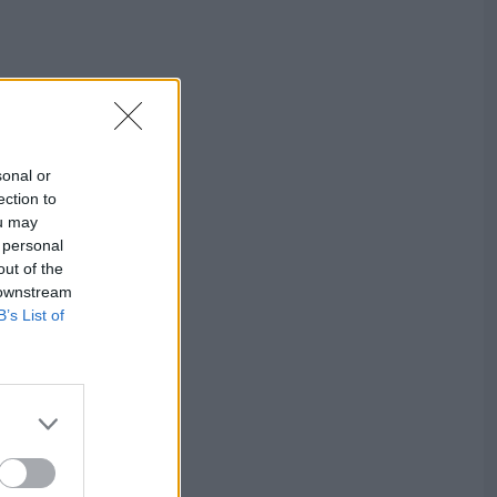
sonal or
ection to
ou may
 personal
out of the
 downstream
B’s List of