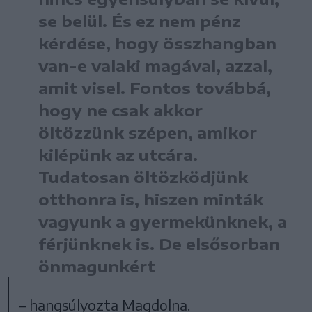
se belül. És ez nem pénz
kérdése, hogy összhangban
van-e valaki magával, azzal,
amit visel. Fontos továbbá,
hogy ne csak akkor
öltözzünk szépen, amikor
kilépünk az utcára.
Tudatosan öltözködjünk
otthonra is, hiszen minták
vagyunk a gyermekünknek, a
férjünknek is. De elsősorban
önmagunkért
– hangsúlyozta Magdolna.