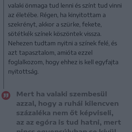
valaki önmaga tud lenni és színt tud vinni
az életébe. Régen, ha kinyitottam a
szekrényt, akkor a szürke, fekete,
sötétkék színek köszöntek vissza.
Nehezen tudtam nyitni a színek felé, és
azt tapasztalom, amióta ezzel
foglalkozom, hogy ehhez is kell egyfajta
nyitottság.
Mert ha valaki szembesül
azzal, hogy a ruhái kilencven
százaléka nem őt képviseli,
az az egóra is tud hatni, mert
nincs egyensúlyban se kívül,