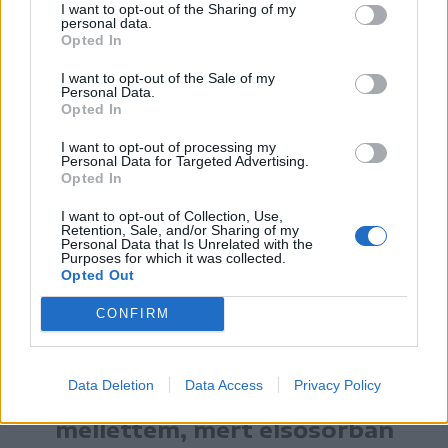
I want to opt-out of the Sharing of my
personal data.
Opted In
„Három év múlva jött a másik könyv, a
I want to opt-out of the Sale of my
Personal Data.
Férfi a nőben
, ami azzal szembesített,
Opted In
hogy én nőként férfiszerepben is hogyan
I want to opt-out of processing my
tudok helyt állni. Rájöttem, hogy nem
Personal Data for Targeted Advertising.
Opted In
tudok, mert én nő vagyok, akárhogy
I want to opt-out of Collection, Use,
akarok apát játszani. Ebben a könyvben
Retention, Sale, and/or Sharing of my
Personal Data that Is Unrelated with the
kiírtam azt, hogy
Purposes for which it was collected.
Opted Out
CONFIRM
miként tudnék egyensúlyba
kerülni magamban, anélkül,
Data Deletion
Data Access
Privacy Policy
hogy bárki is legyen
mellettem, mert elsősorban