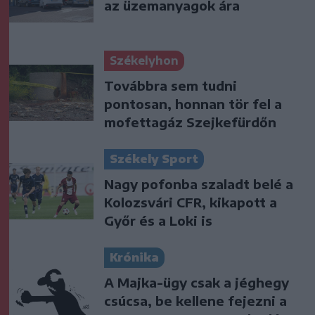
az üzemanyagok ára
Székelyhon
Továbbra sem tudni
pontosan, honnan tör fel a
mofettagáz Szejkefürdőn
Székely Sport
Nagy pofonba szaladt belé a
Kolozsvári CFR, kikapott a
Győr és a Loki is
Krónika
A Majka-ügy csak a jéghegy
csúcsa, be kellene fejezni a