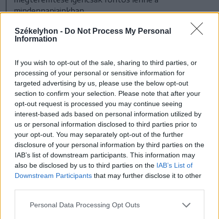
mindennapjainkban
FOTÓ: PINTI ATTILA
Székelyhon -
Do Not Process My Personal
Information
A könyveire is kitérünk a beszélgetésünk
If you wish to opt-out of the sale, sharing to third parties, or
során. Még kozmetikus volt, amikor az
processing of your personal or sensitive information for
targeted advertising by us, please use the below opt-out
első megjelent, egyfajta terápia volt az
section to confirm your selection. Please note that after your
írás, ahogy elindult az önismeret útján.
opt-out request is processed you may continue seeing
interest-based ads based on personal information utilized by
Tanúságtétel – mondja –, és
us or personal information disclosed to third parties prior to
your opt-out. You may separately opt-out of the further
disclosure of your personal information by third parties on the
IAB’s list of downstream participants. This information may
az volt a szándéka vele,
also be disclosed by us to third parties on the
IAB’s List of
Downstream Participants
that may further disclose it to other
hogy másoknak is segíteni
third parties.
tudjon általa.
Personal Data Processing Opt Outs