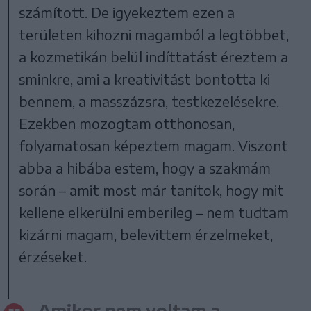
számított. De igyekeztem ezen a
területen kihozni magamból a legtöbbet,
a kozmetikán belül indíttatást éreztem a
sminkre, ami a kreativitást bontotta ki
bennem, a masszázsra, testkezelésekre.
Ezekben mozogtam otthonosan,
folyamatosan képeztem magam. Viszont
abba a hibába estem, hogy a szakmám
során – amit most már tanítok, hogy mit
kellene elkerülni emberileg – nem tudtam
kizárni magam, belevittem érzelmeket,
érzéseket.
Amikor nem voltam a