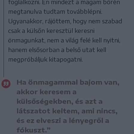
foglalkozni. Én mindezt a magam bőrén
megtanulva tudtam továbblépni.
Ugyanakkor, rájöttem, hogy nem szabad
csak a külsőn keresztül keresni
önmagunkat, nem a világ felé kell nyitni,
hanem elsősorban a belső utat kell
megpróbáljuk kitapogatni.
Ha önmagammal bajom van,
akkor keresem a
külsőségekben, és azt a
látszatot keltem, ami nincs,
és ez elveszi a lényegről a
fókuszt.”