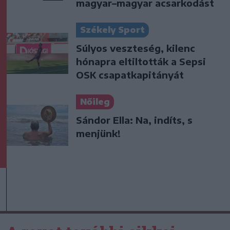
magyar–magyar acsarkodást
Székely Sport
Súlyos veszteség, kilenc
hónapra eltiltották a Sepsi
OSK csapatkapitányát
Nőileg
Sándor Ella: Na, indíts, s
menjünk!