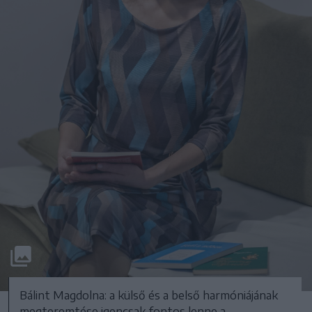
Bálint Magdolna: a külső és a belső harmóniájának
megteremtése igencsak fontos lenne a