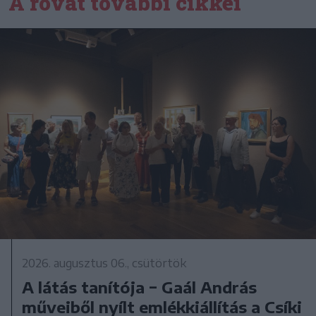
A rovat további cikkei
2026. augusztus 06., csütörtök
A látás tanítója − Gaál András
műveiből nyílt emlékkiállítás a Csíki