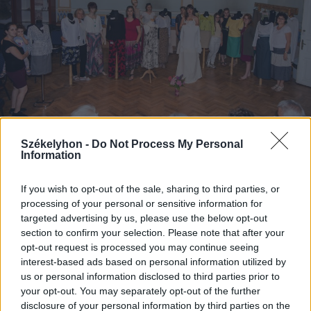
2023. november 06., hétfő
Székelyhon -
Do Not Process My Personal
Information
Saját kollekció tervezésére ad
lehetőséget a Művészeti Népiskola
If you wish to opt-out of the sale, sharing to third parties, or
képzése
processing of your personal or sensitive information for
targeted advertising by us, please use the below opt-out
section to confirm your selection. Please note that after your
opt-out request is processed you may continue seeing
interest-based ads based on personal information utilized by
us or personal information disclosed to third parties prior to
your opt-out. You may separately opt-out of the further
disclosure of your personal information by third parties on the