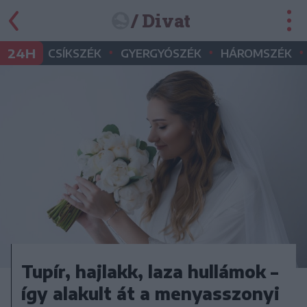
/ Divat
•
•
•
24H
CSÍKSZÉK
GYERGYÓSZÉK
HÁROMSZÉK
Tupír, hajlakk, laza hullámok –
így alakult át a menyasszonyi