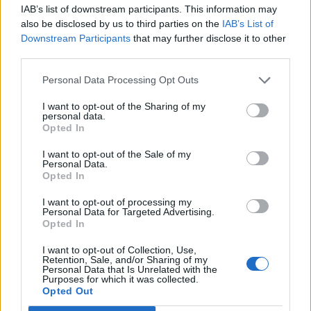
IAB’s list of downstream participants. This information may
also be disclosed by us to third parties on the
IAB’s List of
Downstream Participants
that may further disclose it to other
third parties.
Personal Data Processing Opt Outs
I want to opt-out of the Sharing of my
personal data.
Opted In
I want to opt-out of the Sale of my
Personal Data.
Opted In
2023. január 09., hétfő
I want to opt-out of processing my
Megteremteni az egyensúlyt: külső
Personal Data for Targeted Advertising.
Opted In
és belső szépség
I want to opt-out of Collection, Use,
Retention, Sale, and/or Sharing of my
Personal Data that Is Unrelated with the
Purposes for which it was collected.
Korábbi cikkek betöltése
Opted Out