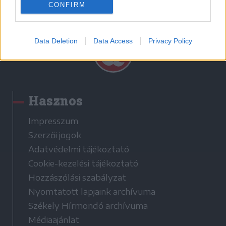
CONFIRM
Data Deletion
Data Access
Privacy Policy
Hasznos
Impresszum
Szerzői jogok
Adatvédelmi tájékoztató
Cookie-kezelési tájékoztató
Hozzászólási szabályzat
Nyomtatott lapjaink archívuma
Székely Hírmondó archívuma
Médiaajánlat