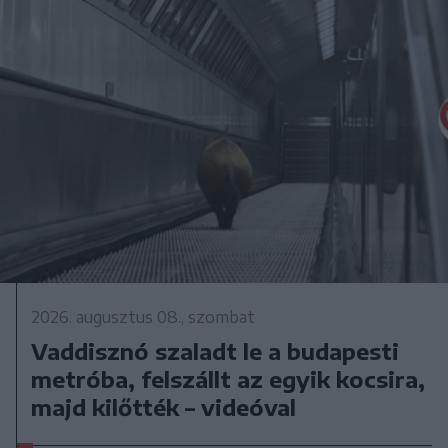
2026. augusztus 08., szombat
Vaddisznó szaladt le a budapesti
metróba, felszállt az egyik kocsira,
majd kilőtték – videóval