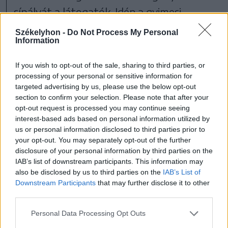
sípályát a látogatók. Idén a gyimesi
sípályát is sikerült megnyitni a két ünnep
Székelyhon -
Do Not Process My Personal
Information
között, sőt, január elejétől Borszéken is
működnek a felvonók.
If you wish to opt-out of the sale, sharing to third parties, or
processing of your personal or sensitive information for
targeted advertising by us, please use the below opt-out
section to confirm your selection. Please note that after your
opt-out request is processed you may continue seeing
interest-based ads based on personal information utilized by
us or personal information disclosed to third parties prior to
your opt-out. You may separately opt-out of the further
disclosure of your personal information by third parties on the
IAB’s list of downstream participants. This information may
also be disclosed by us to third parties on the
IAB’s List of
Downstream Participants
that may further disclose it to other
third parties.
Personal Data Processing Opt Outs