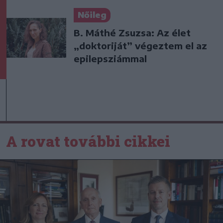
Nőileg
B. Máthé Zsuzsa: Az élet
„doktoriját” végeztem el az
epilepsziámmal
A rovat további cikkei