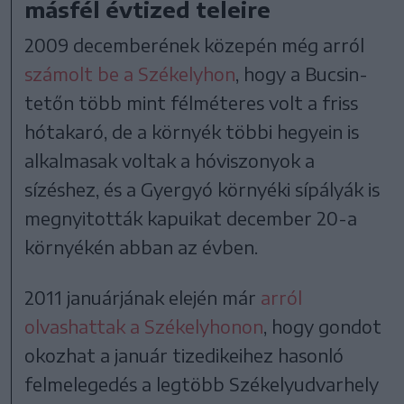
másfél évtized teleire
2009 decemberének közepén még arról
számolt be a Székelyhon
, hogy a Bucsin-
tetőn több mint félméteres volt a friss
hótakaró, de a környék többi hegyein is
alkalmasak voltak a hóviszonyok a
sízéshez, és a Gyergyó környéki sípályák is
megnyitották kapuikat december 20-a
környékén abban az évben.
2011 januárjának elején már
arról
olvashattak a Székelyhonon
, hogy gondot
okozhat a január tizedikeihez hasonló
felmelegedés a legtöbb Székelyudvarhely