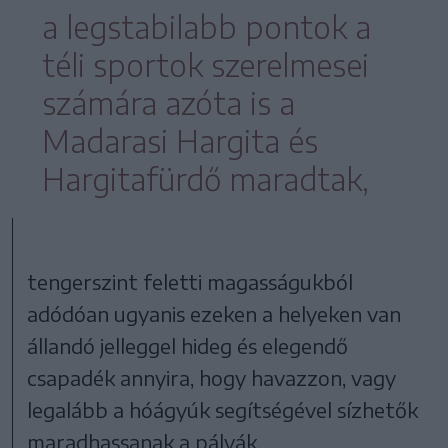
a legstabilabb pontok a
téli sportok szerelmesei
számára azóta is a
Madarasi Hargita és
Hargitafürdő maradtak,
tengerszint feletti magasságukból
adódóan ugyanis ezeken a helyeken van
állandó jelleggel hideg és elegendő
csapadék annyira, hogy havazzon, vagy
legalább a hóágyúk segítségével sízhetők
maradhassanak a pályák.