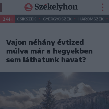
•
•
•
24H
CSÍKSZÉK
GYERGYÓSZÉK
HÁROMSZÉK
Vajon néhány évtized
múlva már a hegyekben
sem láthatunk havat?