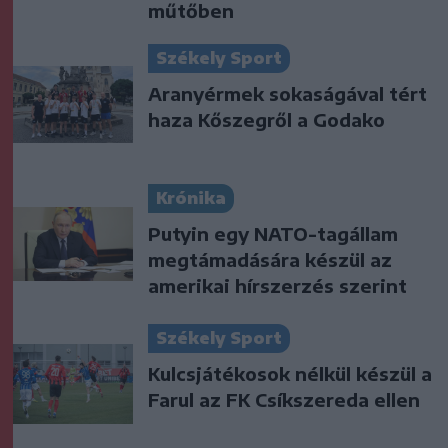
műtőben
Székely Sport
Aranyérmek sokaságával tért
haza Kőszegről a Godako
Krónika
Putyin egy NATO-tagállam
megtámadására készül az
amerikai hírszerzés szerint
Székely Sport
Kulcsjátékosok nélkül készül a
Farul az FK Csíkszereda ellen