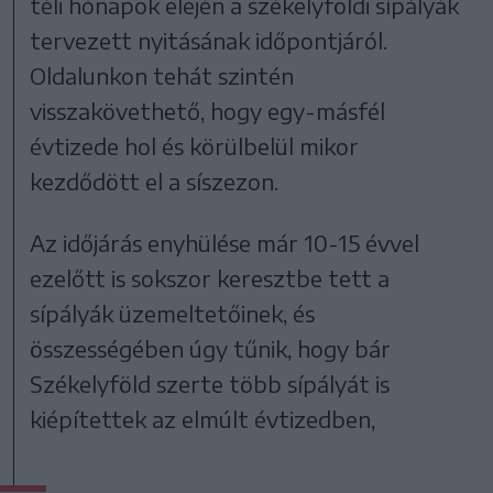
téli hónapok elején a székelyföldi sípályák
tervezett nyitásának időpontjáról.
Oldalunkon tehát szintén
visszakövethető, hogy egy-másfél
évtizede hol és körülbelül mikor
kezdődött el a síszezon.
Az időjárás enyhülése már 10-15 évvel
ezelőtt is sokszor keresztbe tett a
sípályák üzemeltetőinek, és
összességében úgy tűnik, hogy bár
Székelyföld szerte több sípályát is
kiépítettek az elmúlt évtizedben,