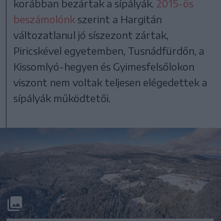
korábban bezártak a sípályák.
2015-ös
beszámolónk
szerint a Hargitán
változatlanul jó síszezont zártak,
Piricskével egyetemben, Tusnádfürdőn, a
Kissomlyó-hegyen és Gyimesfelsőlokon
viszont nem voltak teljesen elégedettek a
sípályák működtetői.