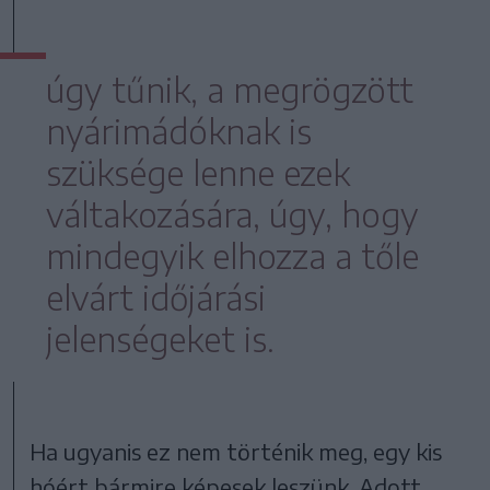
úgy tűnik, a megrögzött
nyárimádóknak is
szüksége lenne ezek
váltakozására, úgy, hogy
mindegyik elhozza a tőle
elvárt időjárási
jelenségeket is.
Ha ugyanis ez nem történik meg, egy kis
hóért bármire képesek leszünk. Adott