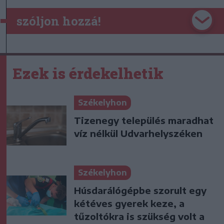
szóljon hozzá!
Ezek is érdekelhetik
Székelyhon
Tizenegy település maradhat
víz nélkül Udvarhelyszéken
Székelyhon
Húsdarálógépbe szorult egy
kétéves gyerek keze, a
tűzoltókra is szükség volt a