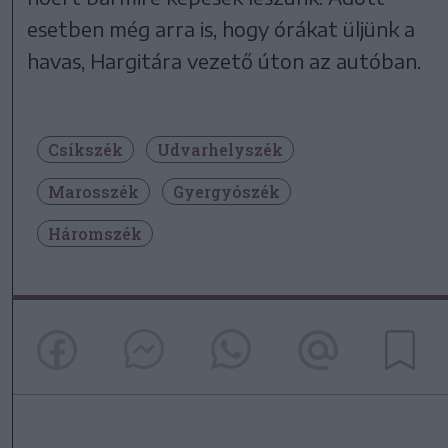
esetben még arra is, hogy órákat üljünk a
havas, Hargitára vezető úton az autóban.
Csíkszék
Udvarhelyszék
Marosszék
Gyergyószék
Háromszék