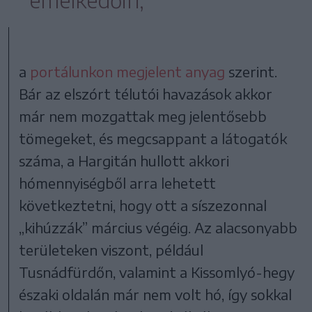
a
portálunkon megjelent anyag
szerint.
Bár az elszórt télutói havazások akkor
már nem mozgattak meg jelentősebb
tömegeket, és megcsappant a látogatók
száma, a Hargitán hullott akkori
hómennyiségből arra lehetett
következtetni, hogy ott a síszezonnal
„kihúzzák” március végéig. Az alacsonyabb
területeken viszont, például
Tusnádfürdőn, valamint a Kissomlyó-hegy
északi oldalán már nem volt hó, így sokkal