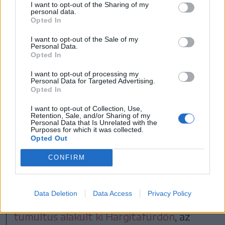
I want to opt-out of the Sharing of my
personal data.
Opted In
FOTÓ: PINTI ATTILA
I want to opt-out of the Sale of my
Personal Data.
Vajon meddig lesz még
Opted In
lehetőségünk legalább a
I want to opt-out of processing my
hegyekben havat látni?
Personal Data for Targeted Advertising.
Opted In
A téli kikapcsolódási lehetőségekre tehát
I want to opt-out of Collection, Use,
Retention, Sale, and/or Sharing of my
nem lehet panasz idén, bőven van ahová
Personal Data that Is Unrelated with the
Purposes for which it was collected.
sízni menni Hargita megyében, a
Opted Out
tapasztalatok mégis azt mutatják, hogy
CONFIRM
még mindig a Hargita hegység emelkedői a
legnépszerűbbek. Az ünnepek alatti
Data Deletion
Data Access
Privacy Policy
szabadságolások alkalmával például óriási
tumultus alakult ki Hargitafürdőn
, az