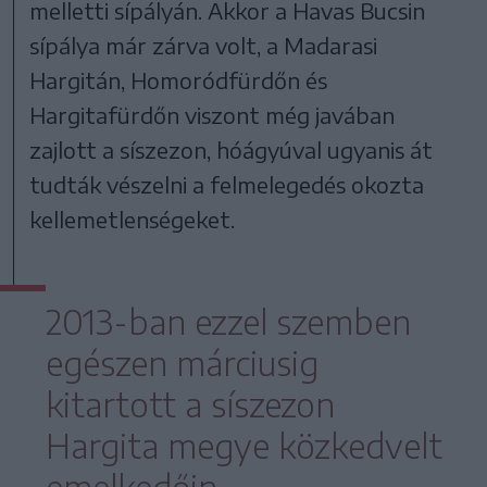
melletti sípályán. Akkor a Havas Bucsin
sípálya már zárva volt, a Madarasi
Hargitán, Homoródfürdőn és
Hargitafürdőn viszont még javában
zajlott a síszezon, hóágyúval ugyanis át
tudták vészelni a felmelegedés okozta
kellemetlenségeket.
2013-ban ezzel szemben
egészen márciusig
kitartott a síszezon
Hargita megye közkedvelt
emelkedőin,