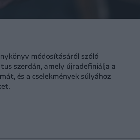
énykönyv módosításáról szóló
us szerdán, amely újradefiniálja a
mát, és a cselekmények súlyához
ket.