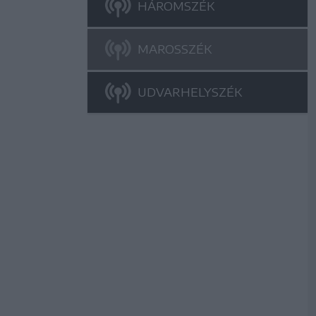
HÁROMSZÉK
MAROSSZÉK
UDVARHELYSZÉK