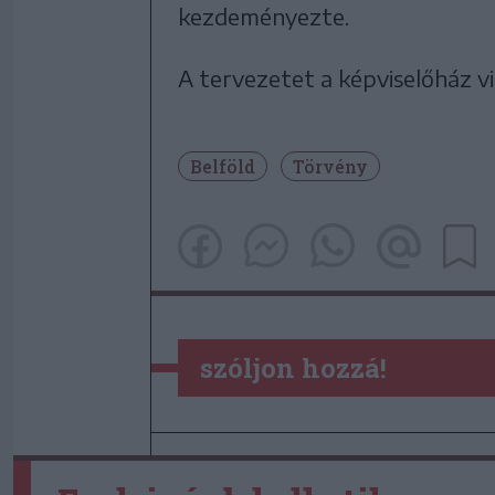
kezdeményezte.
A tervezetet a képviselőház v
Belföld
Törvény
szóljon hozzá!