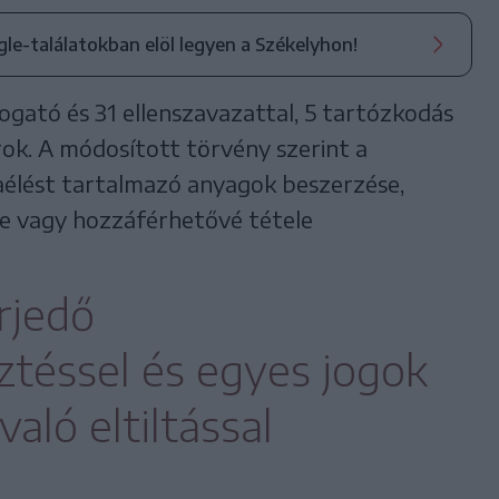
ogle-találatokban elöl legyen a Székelyhon!
ogató és 31 ellenszavazattal, 5 tartózkodás
rok. A módosított törvény szerint a
szaélést tartalmazó anyagok beszerzése,
ése vagy hozzáférhetővé tétele
erjedő
téssel és egyes jogok
való eltiltással