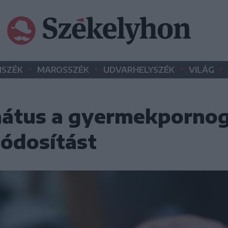
•
•
•
•
SZÉK
MAROSSZÉK
UDVARHELYSZÉK
VILÁG
nátus a gyermekpornog
ódosítást