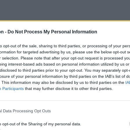
lett 5-től 12 évig terjedő börtönnel
on -
Do Not Process My Personal Information
sa, toborzása vagy kényszerítése arra, hogy
szaélést tartalmazó műsorokban vegyen részt.
to opt-out of the sale, sharing to third parties, or processing of your per
formation for targeted advertising by us, please use the below opt-out s
r selection. Please note that after your opt-out request is processed y
eing interest-based ads based on personal information utilized by us or
disclosed to third parties prior to your opt-out. You may separately opt-
bűncselekménynek az
losure of your personal information by third parties on the IAB’s list of
. This information may also be disclosed by us to third parties on the
IA
előállítása, birtoklása
Participants
that may further disclose it to other third parties.
 ha azok kizárólag az
l Data Processing Opt Outs
ázolják, és nem
o opt-out of the Sharing of my personal data.