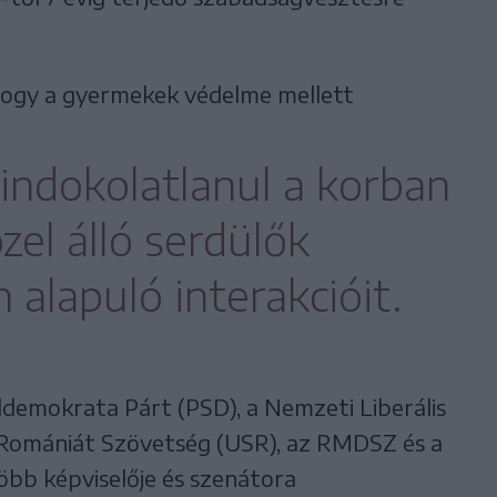
 hogy a gyermekek védelme mellett
indokolatlanul a korban
el álló serdülők
alapuló interakcióit.
demokrata Párt (PSD), a Nemzeti Liberális
Romániát Szövetség (USR), az RMDSZ és a
öbb képviselője és szenátora