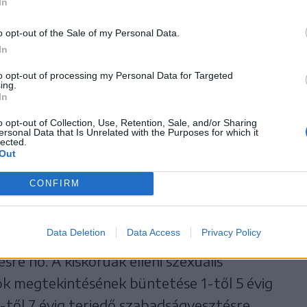
 bemutatásra,
In
o opt-out of the Sale of my Personal Data.
re készültek.
In
to opt-out of processing my Personal Data for Targeted
ing.
In
l elkövetett cselekmény sem, ha az elkövető
o opt-out of Collection, Use, Retention, Sale, and/or Sharing
 korkülönbség nem haladja meg a 3 évet, és a
ersonal Data that Is Unrelated with the Purposes for which it
lected.
Out
nyagok előállítása, terjesztése, bemutatása,
hetővé tétele.
CONFIRM
visszaélést tartalmazó anyagokhoz való
Data Deletion
Data Access
Privacy Policy
től 3 évig terjedő szabadságvesztésről 1-től
sre nő. A kiskorúak elleni szexuális
ok megtekintésének büntetése 1-től 5 évig
-től 7 évig terjedő szabadságvesztésre