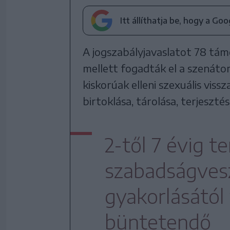
Itt állíthatja be, hogy a Go
A jogszabályjavaslatot 78 tám
mellett fogadták el a szenáto
kiskorúak elleni szexuális vis
birtoklása, tárolása, terjeszt
2-től 7 évig t
szabadságvesz
gyakorlásától 
büntetendő