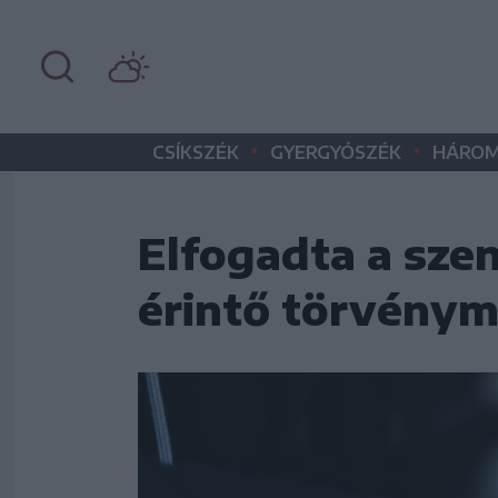
•
•
CSÍKSZÉK
GYERGYÓSZÉK
HÁROM
Elfogadta a sze
érintő törvénym