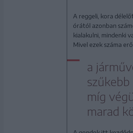
A reggeli, kora délelő
órától azonban szám
kialakulni, mindenki 
Mivel ezek száma erő
a járműv
szűkebb 
míg végü
marad k
A gondok itt kezdődne