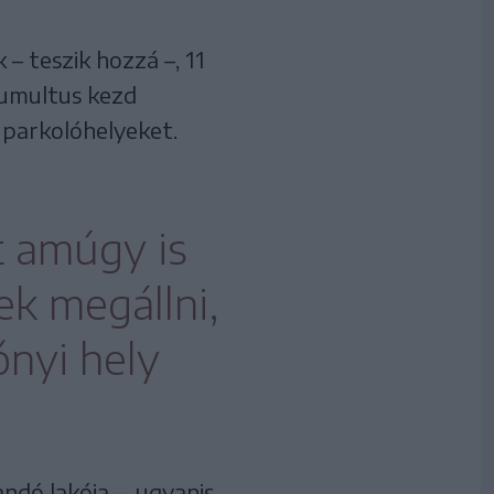
 – teszik hozzá –, 11
tumultus kezd
i parkolóhelyeket.
t amúgy is
ek megállni,
ónyi hely
ndó lakója –, ugyanis