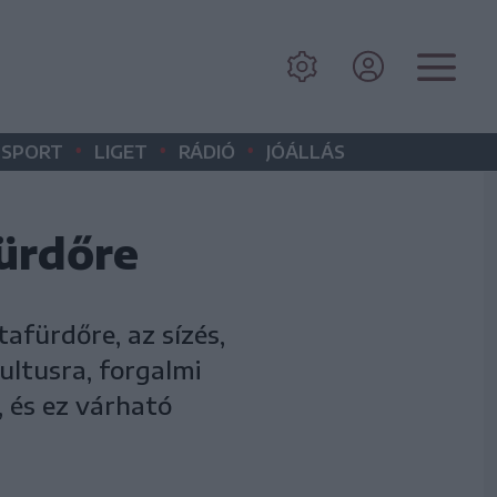
•
•
•
SPORT
LIGET
RÁDIÓ
JÓÁLLÁS
fürdőre
afürdőre, az sízés,
ultusra, forgalmi
 és ez várható