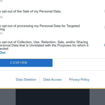
In
o opt-out of the Sale of my Personal Data.
In
to opt-out of processing my Personal Data for Targeted
ing.
In
o opt-out of Collection, Use, Retention, Sale, and/or Sharing
ersonal Data that Is Unrelated with the Purposes for which it
 bedugult, megtelt, se ki, se be – számos ilyen b
lected.
Out
n a közösségi médiában. A probléma nem új kel
, illetve az autóval „a sípálya közvetlen közel
CONFIRM
en évben megismétlődik – mondják a helyiek.
Data Deletion
Data Access
Privacy Policy