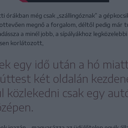
tti órákban még csak „szállingóznak” a gépkocsik
ottevően megnő a forgalom, déltől pedig már 
vadássza a minél jobb, a sípályákhoz legközelebb
sen korlátozott,
ek egy idő után a hó miat
úttest két oldalán kezden
l közlekedni csak egy aut
özépen.
k igazán – magyarázza az üdülőtelep egyik álla