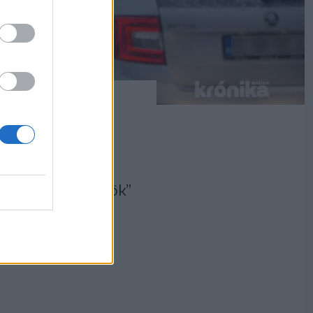
ejegyzés látott
etű, elegendő
ébe gyúródó sofőrök”