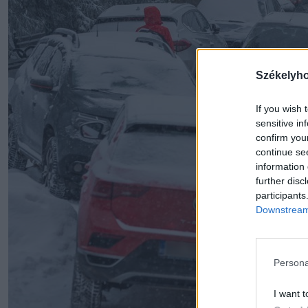
Székelyh
If you wish 
sensitive in
confirm you
continue se
information 
further disc
participants
Downstream 
Persona
I want t