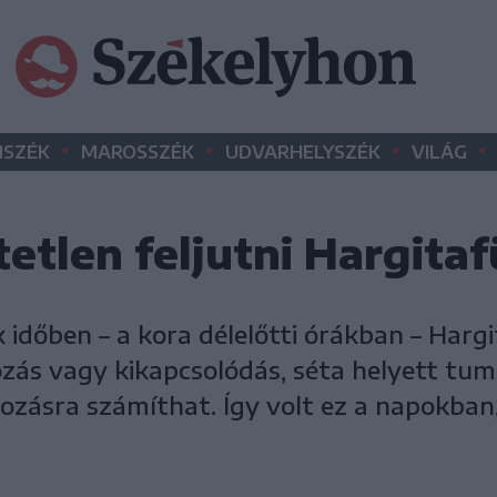
•
•
•
•
SZÉK
MAROSSZÉK
UDVARHELYSZÉK
VILÁG
tetlen feljutni Hargita
 időben – a kora délelőtti órákban – Hargit
zás vagy kikapcsolódás, séta helyett tum
zásra számíthat. Így volt ez a napokban,