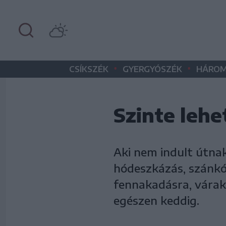
•
•
CSÍKSZÉK
GYERGYÓSZÉK
HÁROM
Szinte lehe
Aki nem indult útnak
hódeszkázás, szánkó
fennakadásra, várako
egészen keddig.