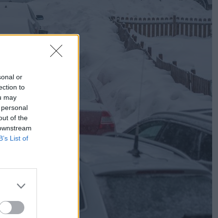
sonal or
ection to
ou may
 personal
out of the
 downstream
B’s List of