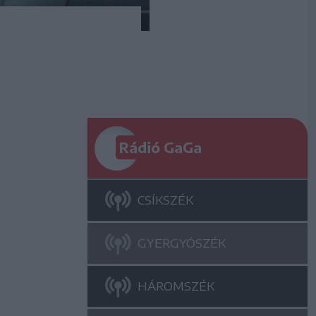
Rádió GaGa
CSÍKSZÉK
GYERGYÓSZÉK
HÁROMSZÉK