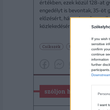
értékben, ezek közül 128-at g
engedélyt is bevontak, 35-öt 
előzésért, hármat pedig az ell
közlekedésért.
Székelyh
If you wish 
sensitive in
Csíkszék
Udvarhelyszék
confirm you
continue se
information 
further disc
participants
Downstream 
szóljon hozzá!
Persona
I want t