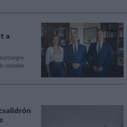
t a
tisztségre
k-oldalán
csalidrón
e