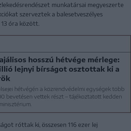
özlekedésrendészet munkatársai megyeszerte
kciókat szerveztek a balesetveszélyes
13 óra között.
majálisos hosszú hétvége mérlege:
llió lejnyi bírságot osztottak ki a
rök
elsejei hétvégén a közrendvédelmi egységek több
00 bevetésen vettek részt – tájékoztatott kedden
inisztérium.
ágot róttak ki, összesen 116 ezer lej