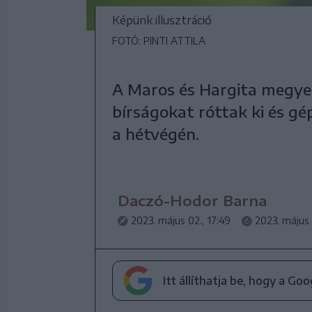
Képünk illusztráció
FOTÓ: PINTI ATTILA
A Maros és Hargita megye
bírságokat róttak ki és g
a hétvégén.
Daczó-Hodor Barna
2023. május 02., 17:49
2023. május 
Itt állíthatja be, hogy a Go