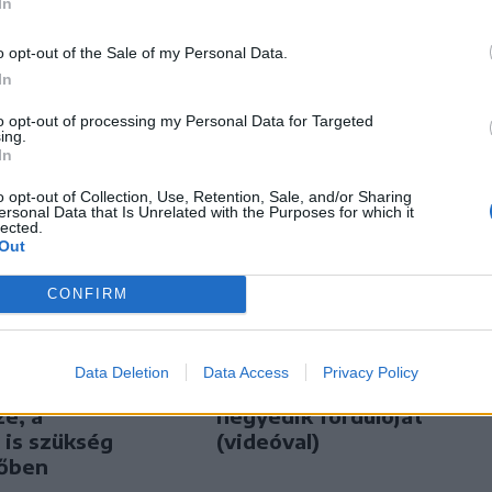
In
o opt-out of the Sale of my Personal Data.
In
to opt-out of processing my Personal Data for Targeted
ing.
In
o opt-out of Collection, Use, Retention, Sale, and/or Sharing
ersonal Data that Is Unrelated with the Purposes for which it
lected.
Out
CONFIRM
n
Székely Sport
gépbe
Látványos meccs
Data Deletion
Data Access
Privacy Policy
y kétéves
nyitotta a Szuperliga
e, a
negyedik fordulóját
 is szükség
(videóval)
tőben