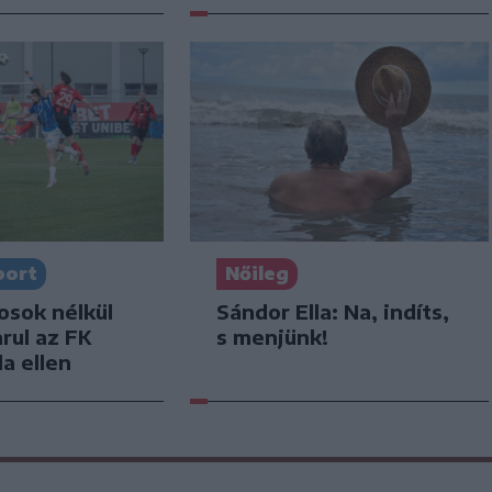
port
Nőileg
osok nélkül
Sándor Ella: Na, indíts,
arul az FK
s menjünk!
a ellen