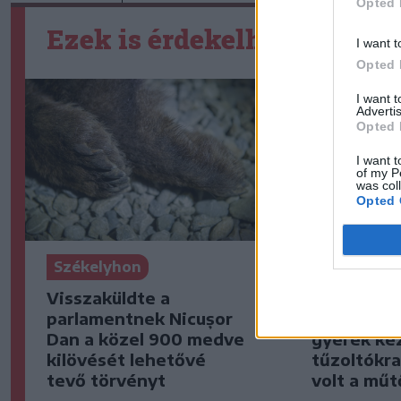
Opted 
Ezek is érdekelhetik
I want t
Opted 
I want 
Advertis
Opted 
I want t
of my P
was col
Opted 
Székelyhon
Székelyho
Visszaküldte a
Húsdaráló
parlamentnek Nicușor
szorult eg
Dan a közel 900 medve
gyerek kez
kilövését lehetővé
tűzoltókra
tevő törvényt
volt a mű