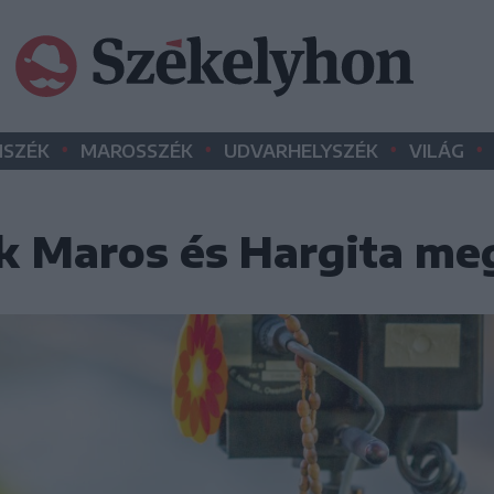
•
•
•
•
SZÉK
MAROSSZÉK
UDVARHELYSZÉK
VILÁG
ik Maros és Hargita me