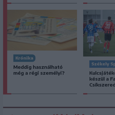
Krónika
Székely S
Meddig használható
Kulcsjáték
még a régi személyi?
készül a F
Csíkszered