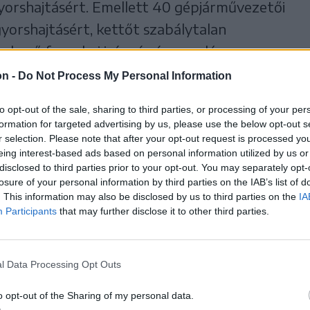
yorshajtásért. Emellett 40 gépjárművezetői
gyorshajtásért, kettőt szabálytalan
enkező forgalmi irányú sávon való
on -
Do Not Process My Personal Information
to opt-out of the sale, sharing to third parties, or processing of your per
formation for targeted advertising by us, please use the below opt-out s
Marosszék
Gyergyószék
Rendőrség
r selection. Please note that after your opt-out request is processed y
eing interest-based ads based on personal information utilized by us or
disclosed to third parties prior to your opt-out. You may separately opt-
losure of your personal information by third parties on the IAB’s list of
. This information may also be disclosed by us to third parties on the
IA
Participants
that may further disclose it to other third parties.
l Data Processing Opt Outs
o opt-out of the Sharing of my personal data.