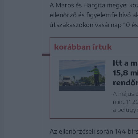
A Maros és Hargita megyei k
ellenőrző és figyelemfelhívó a
útszakaszokon vasárnap 10 és 
korábban írtuk
Itt a 
15,8 mi
rendő
A május 
mint 11 2
a belügym
Az ellenőrzések során 144 bírs