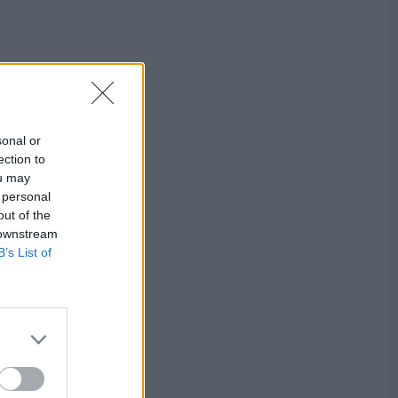
sonal or
ection to
ou may
 personal
out of the
 downstream
B’s List of