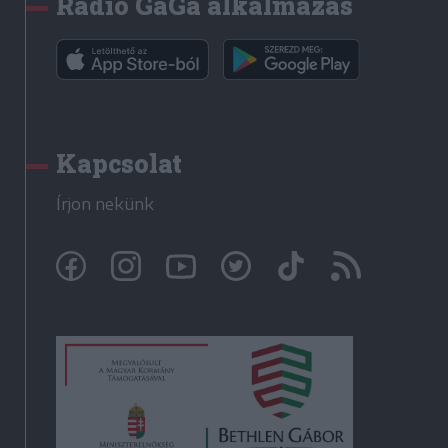
Rádió GaGa alkalmazás
Kapcsolat
Írjon nekünk