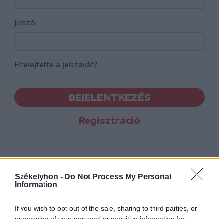
Jelszó
Elfelejtette a jelszavát?
BEJELENTKEZÉS
Regisztráció
Székelyhon -
Do Not Process My Personal
Information
If you wish to opt-out of the sale, sharing to third parties, or
processing of your personal or sensitive information for