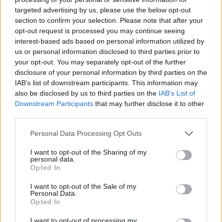
targeted advertising by us, please use the below opt-out
section to confirm your selection. Please note that after your
Hasznos
opt-out request is processed you may continue seeing
interest-based ads based on personal information utilized by
Impresszum
us or personal information disclosed to third parties prior to
your opt-out. You may separately opt-out of the further
Szerzői jogok
disclosure of your personal information by third parties on the
Adatvédelmi tájékoztató
IAB’s list of downstream participants. This information may
Cookie-kezelési tájékoztató
also be disclosed by us to third parties on the
IAB’s List of
Downstream Participants
that may further disclose it to other
Hozzászólási szabályzat
third parties.
Nyomtatott lapjaink archívuma
Székely Hírmondó archívuma
Personal Data Processing Opt Outs
Médiaajánlat
I want to opt-out of the Sharing of my
personal data.
Opted In
Látogatottsági adatok
I want to opt-out of the Sale of my
Personal Data.
Sütibeállítások
Opted In
I want to opt-out of processing my