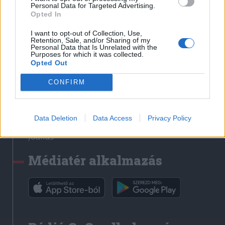
Médiatér
Personal Data for Targeted Advertising.
Opted In
Székely Sport
I want to opt-out of Collection, Use,
Liget
Retention, Sale, and/or Sharing of my
Personal Data that Is Unrelated with the
Krónika
Purposes for which it was collected.
Opted Out
Bihari Napló
Erdélyi Napló
CONFIRM
Főtér
Nőileg
Data Deletion
Data Access
Privacy Policy
Rádió GaGa
Jóállás
Médiatér alkalmazás