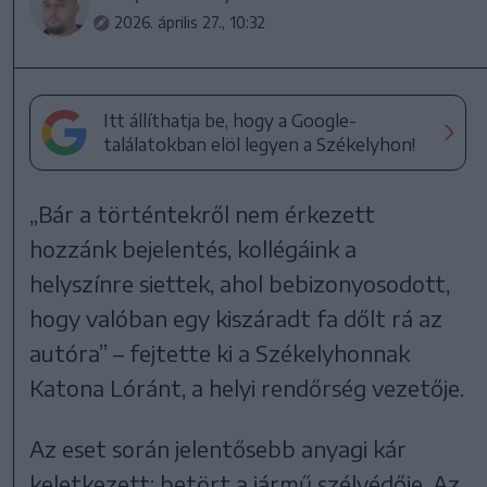
2026. április 27., 10:32
Itt állíthatja be, hogy a Google-
találatokban elöl legyen a Székelyhon!
„Bár a történtekről nem érkezett
hozzánk bejelentés, kollégáink a
helyszínre siettek, ahol bebizonyosodott,
hogy valóban egy kiszáradt fa dőlt rá az
autóra” – fejtette ki a Székelyhonnak
Katona Lóránt, a helyi rendőrség vezetője.
Az eset során jelentősebb anyagi kár
keletkezett: betört a jármű szélvédője. Az