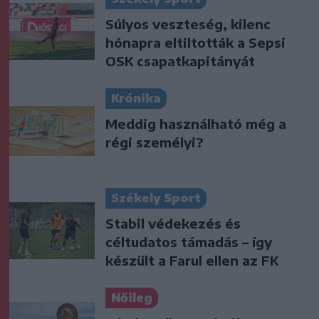
Súlyos veszteség, kilenc
hónapra eltiltották a Sepsi
OSK csapatkapitányát
Krónika
Meddig használható még a
régi személyi?
Székely Sport
Stabil védekezés és
céltudatos támadás – így
készült a Farul ellen az FK
Nőileg