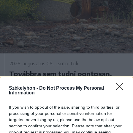
2026. augusztus 06., csütörtök
Továbbra sem tudni pontosan,
honnan tör fel a mofettagáz
Székelyhon -
Do Not Process My Personal
Szejkefürdőn
Information
If you wish to opt-out of the sale, sharing to third parties, or
processing of your personal or sensitive information for
targeted advertising by us, please use the below opt-out
section to confirm your selection. Please note that after your
opt-out request is processed you may continue seeing