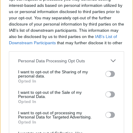
interest-based ads based on personal information utilized by
us or personal information disclosed to third parties prior to
your opt-out. You may separately opt-out of the further
disclosure of your personal information by third parties on the
IAB’s list of downstream participants. This information may
also be disclosed by us to third parties on the
IAB’s List of
Downstream Participants
that may further disclose it to other
third parties.
Personal Data Processing Opt Outs
I want to opt-out of the Sharing of my
2026. augusztus 06., csütörtök
personal data.
Opted In
Székelykeresztúri üzleteknél és
I want to opt-out of the Sale of my
cégeknél razziáztak a hatóságok
Personal Data.
Opted In
I want to opt-out of processing my
Personal Data for Targeted Advertising.
Opted In