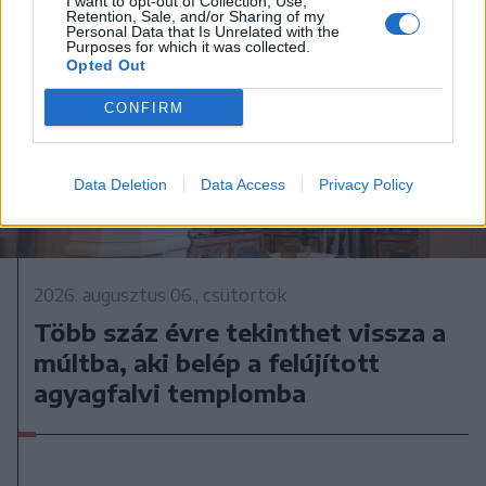
I want to opt-out of Collection, Use,
Retention, Sale, and/or Sharing of my
Personal Data that Is Unrelated with the
Purposes for which it was collected.
Opted Out
CONFIRM
Data Deletion
Data Access
Privacy Policy
2026. augusztus 06., csütörtök
Több száz évre tekinthet vissza a
múltba, aki belép a felújított
agyagfalvi templomba