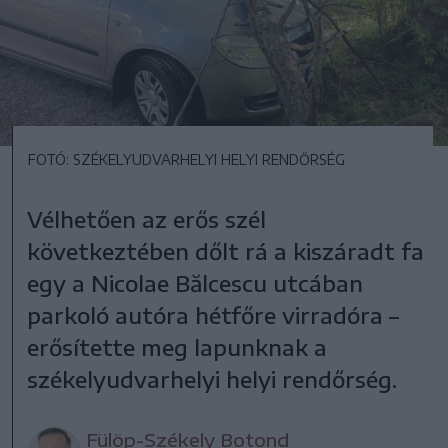
FOTÓ: SZÉKELYUDVARHELYI HELYI RENDŐRSÉG
Vélhetően az erős szél
következtében dőlt rá a kiszáradt fa
egy a Nicolae Bălcescu utcában
parkoló autóra hétfőre virradóra –
erősítette meg lapunknak a
székelyudvarhelyi helyi rendőrség.
Fülöp-Székely Botond