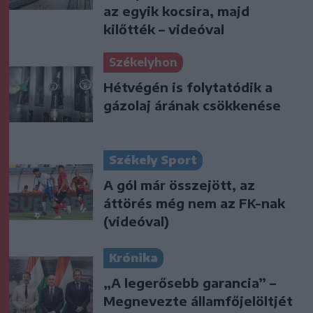
az egyik kocsira, majd
kilőtték – videóval
Székelyhon
Hétvégén is folytatódik a
gázolaj árának csökkenése
Székely Sport
A gól már összejött, az
áttörés még nem az FK-nak
(videóval)
Krónika
„A legerősebb garancia” –
Megnevezte államfőjelöltjét