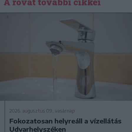
A rovat további cikkei
2026. augusztus 09., vasárnap
Fokozatosan helyreáll a vízellátás
Udvarhelyszéken