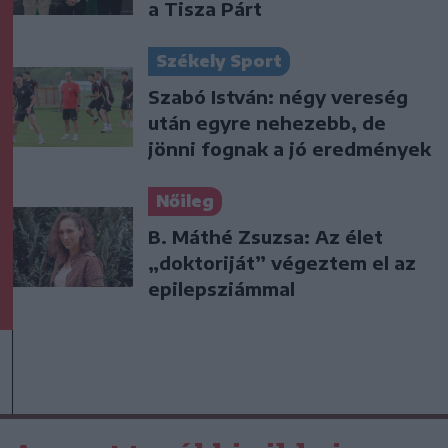
a Tisza Párt
Székely Sport
Szabó István: négy vereség
után egyre nehezebb, de
jönni fognak a jó eredmények
Nőileg
B. Máthé Zsuzsa: Az élet
„doktoriját” végeztem el az
epilepsziámmal