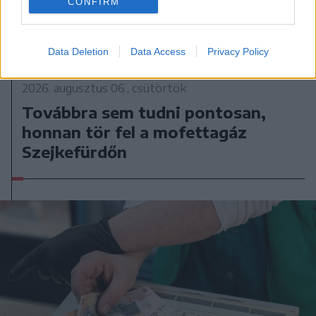
CONFIRM
Data Deletion
Data Access
Privacy Policy
2026. augusztus 06., csütörtök
Továbbra sem tudni pontosan,
honnan tör fel a mofettagáz
Szejkefürdőn