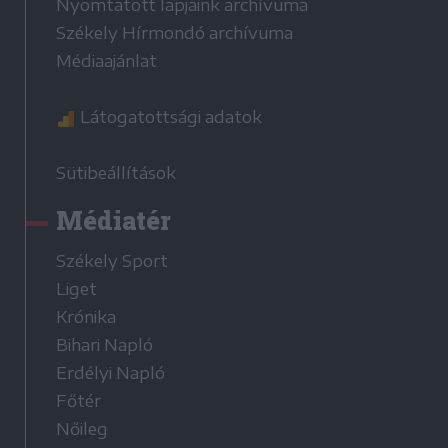
Nyomtatott lapjaink archívuma
Székely Hírmondó archívuma
Médiaajánlat
Látogatottsági adatok
Sütibeállítások
Médiatér
Székely Sport
Liget
Krónika
Bihari Napló
Erdélyi Napló
Főtér
Nőileg