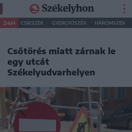
•
•
•
24H
CSÍKSZÉK
GYERGYÓSZÉK
HÁROMSZÉK
Csőtörés miatt zárnak le
egy utcát
Székelyudvarhelyen