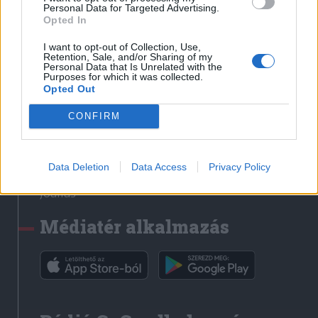
Médiatér
Personal Data for Targeted Advertising.
Opted In
Székely Sport
I want to opt-out of Collection, Use,
Liget
Retention, Sale, and/or Sharing of my
Personal Data that Is Unrelated with the
Krónika
Purposes for which it was collected.
Opted Out
Bihari Napló
Erdélyi Napló
CONFIRM
Főtér
Nőileg
Data Deletion
Data Access
Privacy Policy
Rádió GaGa
Jóállás
Médiatér alkalmazás