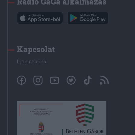
Rádió GaGa alkalmazás
Kapcsolat
Írjon nekünk