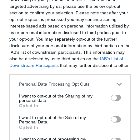
targeted advertising by us, please use the below opt-out
section to confirm your selection. Please note that after your
Hasznos
opt-out request is processed you may continue seeing
interest-based ads based on personal information utilized by
Impresszum
us or personal information disclosed to third parties prior to
your opt-out. You may separately opt-out of the further
Szerzői jogok
disclosure of your personal information by third parties on the
Adatvédelmi tájékoztató
IAB’s list of downstream participants. This information may
Cookie-kezelési tájékoztató
also be disclosed by us to third parties on the
IAB’s List of
Downstream Participants
that may further disclose it to other
Hozzászólási szabályzat
third parties.
Nyomtatott lapjaink archívuma
Székely Hírmondó archívuma
Personal Data Processing Opt Outs
Médiaajánlat
I want to opt-out of the Sharing of my
personal data.
Opted In
Látogatottsági adatok
I want to opt-out of the Sale of my
Personal Data.
Sütibeállítások
Opted In
I want to opt-out of processing my