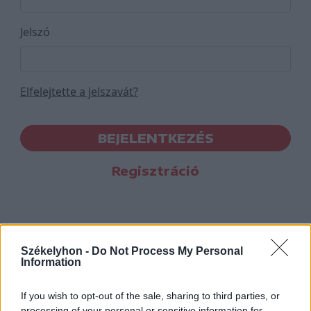
Jelszó
Elfelejtette a jelszavát?
BEJELENTKEZÉS
Regisztráció
Székelyhon -
Do Not Process My Personal
Information
If you wish to opt-out of the sale, sharing to third parties, or
processing of your personal or sensitive information for