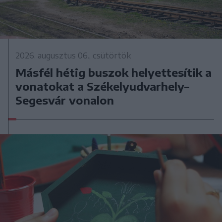
2026. augusztus 06., csütörtök
Másfél hétig buszok helyettesítik a
vonatokat a Székelyudvarhely–
Segesvár vonalon