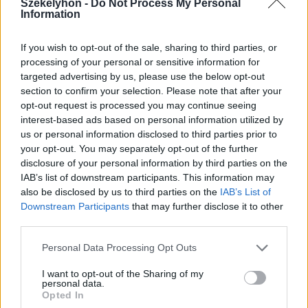
Székelyhon -
Do Not Process My Personal
honnan tör fel a mofettagáz
Information
Szejkefürdőn
If you wish to opt-out of the sale, sharing to third parties, or
processing of your personal or sensitive information for
targeted advertising by us, please use the below opt-out
section to confirm your selection. Please note that after your
opt-out request is processed you may continue seeing
interest-based ads based on personal information utilized by
us or personal information disclosed to third parties prior to
your opt-out. You may separately opt-out of the further
disclosure of your personal information by third parties on the
IAB’s list of downstream participants. This information may
also be disclosed by us to third parties on the
IAB’s List of
Downstream Participants
that may further disclose it to other
third parties.
Personal Data Processing Opt Outs
I want to opt-out of the Sharing of my
personal data.
Opted In
2026. augusztus 06., csütörtök