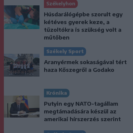
Székelyhon
Húsdarálógépbe szorult egy
kétéves gyerek keze, a
tűzoltókra is szükség volt a
műtőben
Székely Sport
Aranyérmek sokaságával tért
haza Kőszegről a Godako
Krónika
Putyin egy NATO-tagállam
megtámadására készül az
amerikai hírszerzés szerint