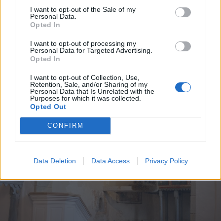
I want to opt-out of the Sale of my
Székelykeresztúri üzleteknél és
Personal Data.
Opted In
cégeknél razziáztak a hatóságok
I want to opt-out of processing my
Personal Data for Targeted Advertising.
Opted In
I want to opt-out of Collection, Use,
Retention, Sale, and/or Sharing of my
Personal Data that Is Unrelated with the
Purposes for which it was collected.
Opted Out
CONFIRM
Data Deletion
Data Access
Privacy Policy