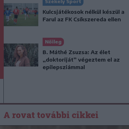
Székely Sport
Kulcsjátékosok nélkül készül a
Farul az FK Csíkszereda ellen
Nőileg
B. Máthé Zsuzsa: Az élet
„doktoriját” végeztem el az
epilepsziámmal
A rovat további cikkei