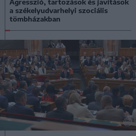
Agresszió, tartozások és javítások
a székelyudvarhelyi szociális
tömbházakban