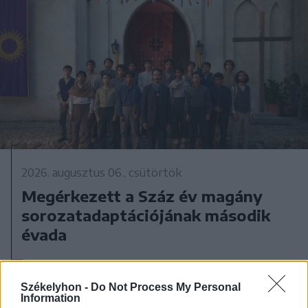
2026. augusztus 06., csütörtök
Megérkezett a Száz év magány
sorozatadaptációjának második
évada
Székelyhon -
Do Not Process My Personal
Information