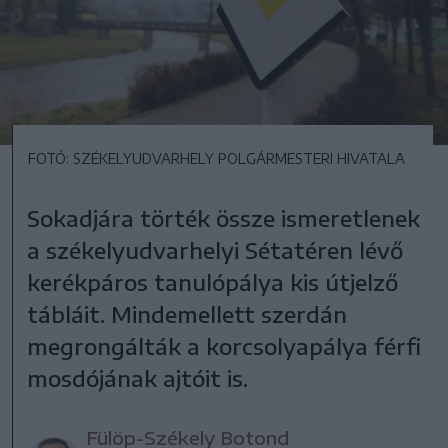
FOTÓ: SZÉKELYUDVARHELY POLGÁRMESTERI HIVATALA
Sokadjára törték össze ismeretlenek
a székelyudvarhelyi Sétatéren lévő
kerékpáros tanulópálya kis útjelző
tábláit. Mindemellett szerdán
megrongálták a korcsolyapálya férfi
mosdójának ajtóit is.
Fülöp-Székely Botond