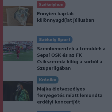
Székelyhon
Ennyien kaptak
különnyugdíjat júliusban
Székely Sport
Szembementek a trenddel: a
Sepsi OSK és az FK
Csíkszereda kilóg a sorból a
Szuperligában
Krónika
Majka életveszélyes
fenyegetés miatt lemondta
erdélyi koncertjét