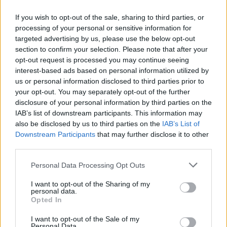
If you wish to opt-out of the sale, sharing to third parties, or
processing of your personal or sensitive information for
targeted advertising by us, please use the below opt-out
section to confirm your selection. Please note that after your
opt-out request is processed you may continue seeing
interest-based ads based on personal information utilized by
us or personal information disclosed to third parties prior to
your opt-out. You may separately opt-out of the further
disclosure of your personal information by third parties on the
IAB’s list of downstream participants. This information may
also be disclosed by us to third parties on the
IAB’s List of
Downstream Participants
that may further disclose it to other
third parties.
Personal Data Processing Opt Outs
2026. augusztus 06., csütörtök
I want to opt-out of the Sharing of my
Nem a hőhullám okozza a
personal data.
Opted In
legnagyobb gondot a
I want to opt-out of the Sale of my
mezőgazdaságban, hanem valami
Personal Data.