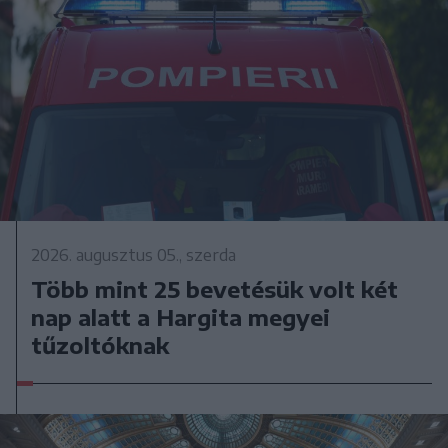
2026. augusztus 05., szerda
Több mint 25 bevetésük volt két
nap alatt a Hargita megyei
tűzoltóknak