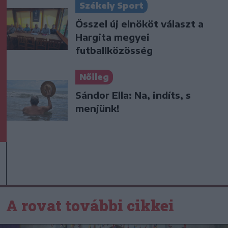
Székely Sport
Ősszel új elnököt választ a
Hargita megyei
futballközösség
Nőileg
Sándor Ella: Na, indíts, s
menjünk!
A rovat további cikkei