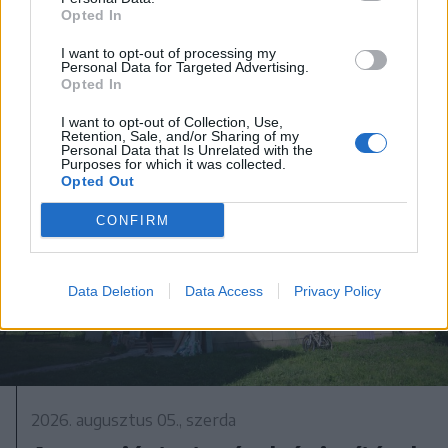
egészen más
Opted In
I want to opt-out of processing my
Personal Data for Targeted Advertising.
Opted In
I want to opt-out of Collection, Use,
Retention, Sale, and/or Sharing of my
Personal Data that Is Unrelated with the
Purposes for which it was collected.
Opted Out
CONFIRM
Data Deletion
Data Access
Privacy Policy
2026. augusztus 05., szerda