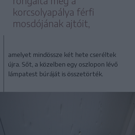
rongálta meg a
korcsolyapálya férfi
mosdójának ajtóit,
amelyet mindössze két hete cseréltek
újra. Sőt, a közelben egy oszlopon lévő
lámpatest búráját is összetörték.