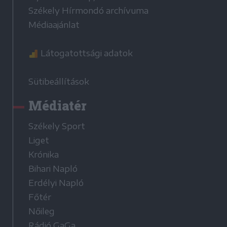
Székely Hírmondó archívuma
Médiaajánlat
Látogatottsági adatok
Sütibeállítások
Médiatér
Székely Sport
Liget
Krónika
Bihari Napló
Erdélyi Napló
Főtér
Nőileg
Rádió GaGa