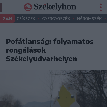
•
•
•
24H
CSÍKSZÉK
GYERGYÓSZÉK
HÁROMSZÉK
Pofátlanság: folyamatos
rongálások
Székelyudvarhelyen