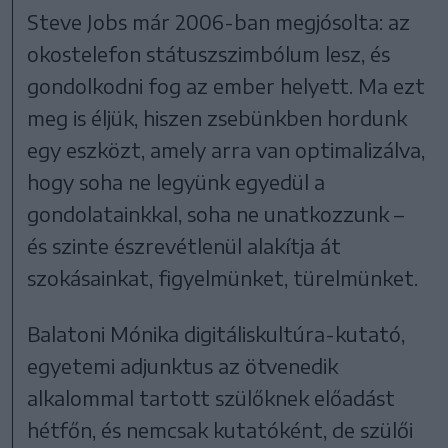
Steve Jobs már 2006-ban megjósolta: az
okostelefon státuszszimbólum lesz, és
gondolkodni fog az ember helyett. Ma ezt
meg is éljük, hiszen zsebünkben hordunk
egy eszközt, amely arra van optimalizálva,
hogy soha ne legyünk egyedül a
gondolatainkkal, soha ne unatkozzunk –
és szinte észrevétlenül alakítja át
szokásainkat, figyelmünket, türelmünket.
Balatoni Mónika digitáliskultúra-kutató,
egyetemi adjunktus az ötvenedik
alkalommal tartott szülőknek előadást
hétfőn, és nemcsak kutatóként, de szülői