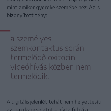
mint amikor gyereke szemébe néz. Az is
bizonyított tény:
a személyes
szemkontaktus során
termelődő oxitocin
videóhívás közben nem
termelődik.
A digitális jelenlét tehát nem helyettesíti
az igazi kapcsolatot – hívta fel rá a