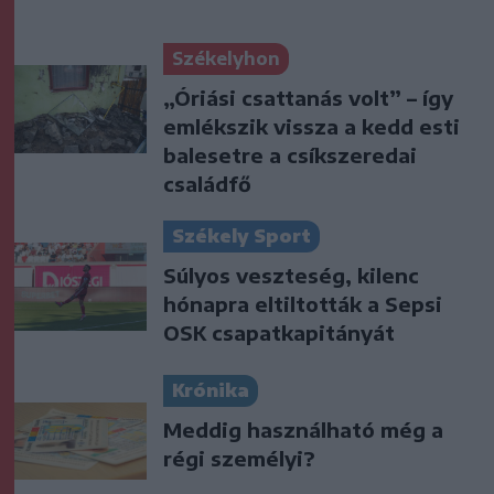
Székelyhon
„Óriási csattanás volt” – így
emlékszik vissza a kedd esti
balesetre a csíkszeredai
családfő
Székely Sport
Súlyos veszteség, kilenc
hónapra eltiltották a Sepsi
OSK csapatkapitányát
Krónika
Meddig használható még a
régi személyi?