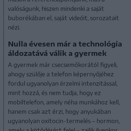
valóságunk, hiszen mindenki a saját
buborékában el, saját videóit, sorozatait
nézi.
Nulla évesen már a technológia
áldozatává válik a gyermek
A gyermek már csecsemőkorától figyeli,
ahogy szülője a telefon képernyőjéhez
fordul ugyanolyan érzelmi intenzitással,
mint hozzá, és nem tudja, hogy ez
mobiltelefon, amely néha munkához kell,
hanem csak azt érzi, hogy anyukában
ugyanolyan oxitocin-termelés – hormon,
amely a kötődésért felel – zajlik ilyenkor,