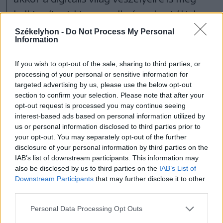
kell tanítani, hiszen nulla éves kortól jelen
vannak. Ezt viszont azért nehéz
Székelyhon -
Do Not Process My Personal
Information
megtanítani, mert nincs rá családi minta” –
hívta fel rá a figyelmet az előadó.
If you wish to opt-out of the sale, sharing to third parties, or
processing of your personal or sensitive information for
targeted advertising by us, please use the below opt-out
section to confirm your selection. Please note that after your
opt-out request is processed you may continue seeing
interest-based ads based on personal information utilized by
us or personal information disclosed to third parties prior to
your opt-out. You may separately opt-out of the further
disclosure of your personal information by third parties on the
IAB’s list of downstream participants. This information may
also be disclosed by us to third parties on the
IAB’s List of
Downstream Participants
that may further disclose it to other
third parties.
Personal Data Processing Opt Outs