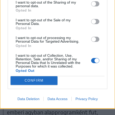
I want to opt-out of the Sharing of my
personal data.
Opted In
FOTÓ: HAÁZ VINCE
I want to opt-out of the Sale of my
Personal Data.
A kid-influenszerség jelenségére is kitért:
Opted In
kutatások szerint az influenszer-gyerekek
I want to opt-out of processing my
Personal Data for Targeted Advertising.
túlnyomó többsége valójában nem akarja
Opted In
ezt – mégis terjed, mert a gyerekek
I want to opt-out of Collection, Use,
Retention, Sale, and/or Sharing of my
utánozzák, amit a médiában látnak, a
Personal Data that Is Unrelated with the
Purposes for which it was collected.
szülők többsége pedig azt hiszi,
Opted Out
gyermekük örömmel csinálja.
CONFIRM
Data Deletion
Data Access
Privacy Policy
A szakember arról is beszélt, hogy az
emberi agyban alapprogramként fut,