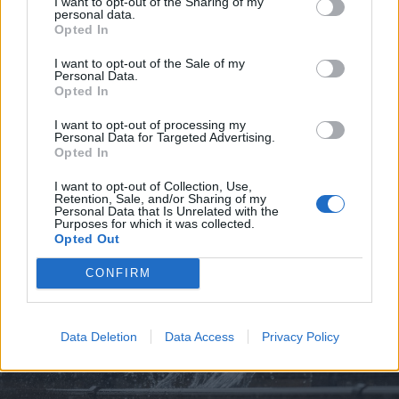
I want to opt-out of the Sharing of my
personal data.
Opted In
I want to opt-out of the Sale of my
Personal Data.
Opted In
I want to opt-out of processing my
2026. augusztus 08., szombat
Personal Data for Targeted Advertising.
Opted In
Nicușor Dan: prioritásként kell
kezelni az euró bevezetését
I want to opt-out of Collection, Use,
Retention, Sale, and/or Sharing of my
Personal Data that Is Unrelated with the
Purposes for which it was collected.
Opted Out
CONFIRM
Data Deletion
Data Access
Privacy Policy