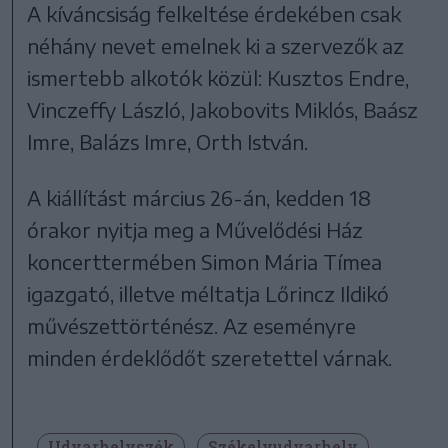
A kíváncsiság felkeltése érdekében csak
néhány nevet emelnek ki a szervezők az
ismertebb alkotók közül: Kusztos Endre,
Vinczeffy László, Jakobovits Miklós, Baász
Imre, Balázs Imre, Orth István.
A kiállítást március 26-án, kedden 18
órakor nyitja meg a Művelődési Ház
koncerttermében Simon Mária Tímea
igazgató, illetve méltatja Lőrincz Ildikó
művészettörténész. Az eseményre
minden érdeklődőt szeretettel várnak.
Udvarhelyszék
Székelyudvarhely