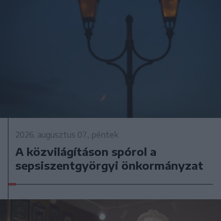
2026. augusztus 07., péntek
A közvilágításon spórol a
sepsiszentgyörgyi önkormányzat