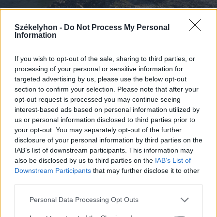
Székelyhon -
Do Not Process My Personal
Information
2026. augusztus 08., szombat
Uszályokat süllyesztenek a Dunába
If you wish to opt-out of the sale, sharing to third parties, or
a csernavodai atomerőmű
processing of your personal or sensitive information for
üzemben tartása érdekében –
targeted advertising by us, please use the below opt-out
section to confirm your selection. Please note that after your
videóval
opt-out request is processed you may continue seeing
interest-based ads based on personal information utilized by
us or personal information disclosed to third parties prior to
your opt-out. You may separately opt-out of the further
disclosure of your personal information by third parties on the
IAB’s list of downstream participants. This information may
also be disclosed by us to third parties on the
IAB’s List of
Downstream Participants
that may further disclose it to other
third parties.
Personal Data Processing Opt Outs