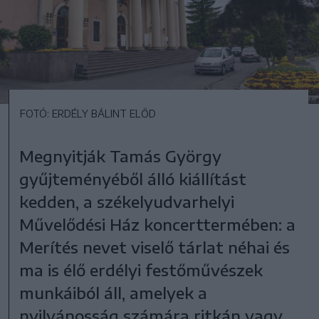
FOTÓ: ERDÉLY BÁLINT ELŐD
Megnyitják Tamás György
gyűjteményéből álló kiállítást
kedden, a székelyudvarhelyi
Művelődési Ház koncerttermében: a
Merítés nevet viselő tárlat néhai és
ma is élő erdélyi festőművészek
munkáiból áll, amelyek a
nyilvánosság számára ritkán vagy