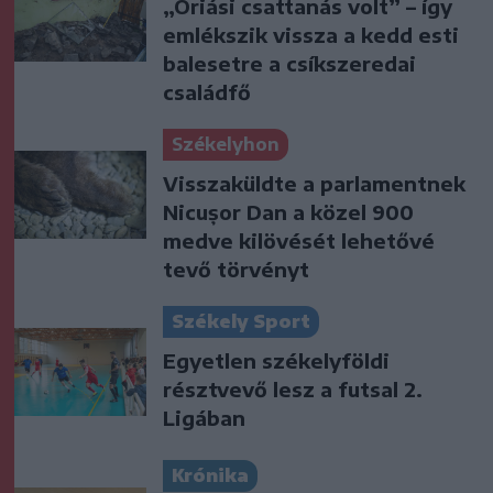
„Óriási csattanás volt” – így
emlékszik vissza a kedd esti
balesetre a csíkszeredai
családfő
Székelyhon
Visszaküldte a parlamentnek
Nicușor Dan a közel 900
medve kilövését lehetővé
tevő törvényt
Székely Sport
Egyetlen székelyföldi
résztvevő lesz a futsal 2.
Ligában
Krónika