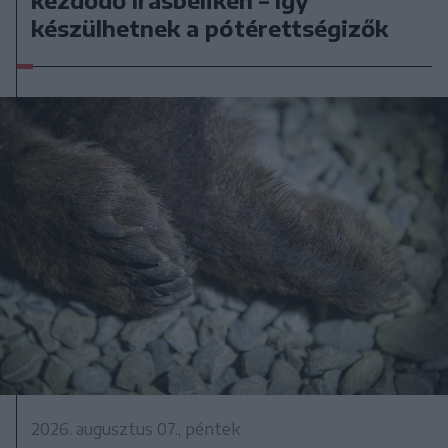
kezdődő írásbeliken – így
készülhetnek a pótérettségizők
2026. augusztus 07., péntek