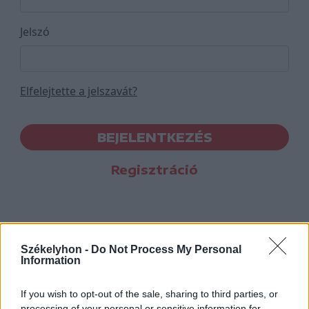
Jelszó
Elfelejtette a jelszavát?
BEJELENTKEZÉS
Regisztráció
Székelyhon -
Do Not Process My Personal
Information
If you wish to opt-out of the sale, sharing to third parties, or
processing of your personal or sensitive information for