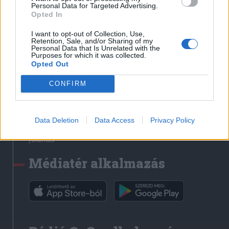
Médiatér
Personal Data for Targeted Advertising.
Opted In
Székely Sport
I want to opt-out of Collection, Use,
Liget
Retention, Sale, and/or Sharing of my
Personal Data that Is Unrelated with the
Krónika
Purposes for which it was collected.
Opted Out
Bihari Napló
Erdélyi Napló
CONFIRM
Főtér
Nőileg
Data Deletion
Data Access
Privacy Policy
Rádió GaGa
Jóállás
Médiatér alkalmazás