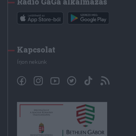
Rádió GaGa alkalmazás
Kapcsolat
Írjon nekünk