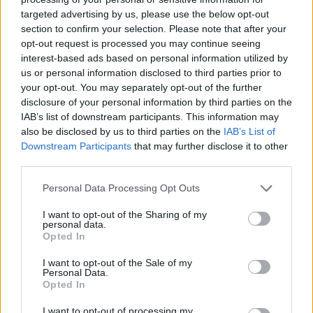
targeted advertising by us, please use the below opt-out
section to confirm your selection. Please note that after your
Hasznos
opt-out request is processed you may continue seeing
interest-based ads based on personal information utilized by
Impresszum
us or personal information disclosed to third parties prior to
your opt-out. You may separately opt-out of the further
Szerzői jogok
disclosure of your personal information by third parties on the
Adatvédelmi tájékoztató
IAB’s list of downstream participants. This information may
Cookie-kezelési tájékoztató
also be disclosed by us to third parties on the
IAB’s List of
Downstream Participants
that may further disclose it to other
Hozzászólási szabályzat
third parties.
Nyomtatott lapjaink archívuma
Székely Hírmondó archívuma
Personal Data Processing Opt Outs
Médiaajánlat
I want to opt-out of the Sharing of my
personal data.
Opted In
Látogatottsági adatok
I want to opt-out of the Sale of my
Personal Data.
Sütibeállítások
Opted In
I want to opt-out of processing my