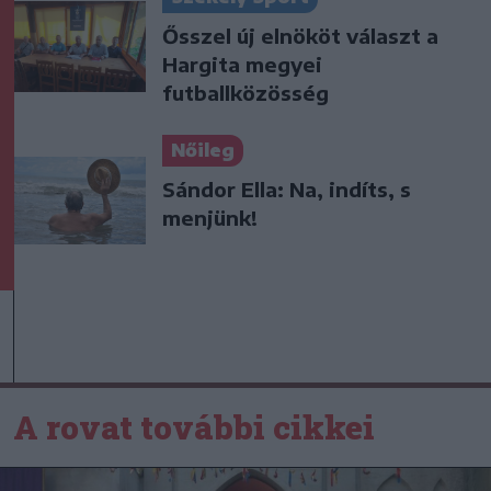
Ősszel új elnököt választ a
Hargita megyei
futballközösség
Nőileg
Sándor Ella: Na, indíts, s
menjünk!
A rovat további cikkei