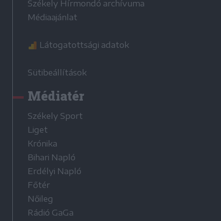
Székely Hírmondó archívuma
Médiaajánlat
Látogatottsági adatok
Sütibeállítások
Médiatér
Székely Sport
Liget
Krónika
Bihari Napló
Erdélyi Napló
Főtér
Nőileg
Rádió GaGa