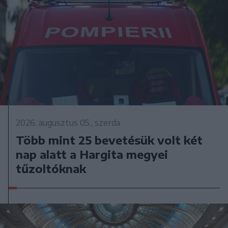
2026. augusztus 05., szerda
Több mint 25 bevetésük volt két
nap alatt a Hargita megyei
tűzoltóknak