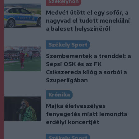
Székelyhon
Medvét ütött el egy sofőr, a
nagyvad el tudott menekülni
a baleset helyszínéről
Székely Sport
Szembementek a trenddel: a
Sepsi OSK és az FK
Csíkszereda kilóg a sorból a
Szuperligában
Krónika
Majka életveszélyes
fenyegetés miatt lemondta
erdélyi koncertjét
Székely Sport