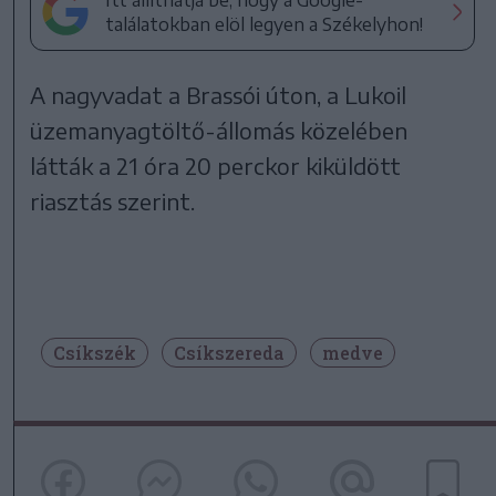
Itt állíthatja be, hogy a Google-
találatokban elöl legyen a Székelyhon!
A nagyvadat a Brassói úton, a Lukoil
üzemanyagtöltő-állomás közelében
látták a 21 óra 20 perckor kiküldött
riasztás szerint.
Csíkszék
Csíkszereda
medve