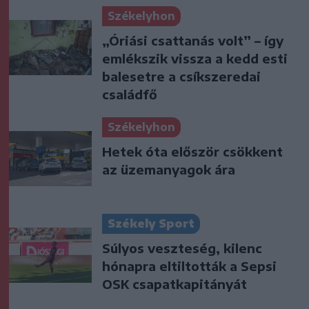
Székelyhon
„Óriási csattanás volt” – így
emlékszik vissza a kedd esti
balesetre a csíkszeredai
családfő
Székelyhon
Hetek óta először csökkent
az üzemanyagok ára
Székely Sport
Súlyos veszteség, kilenc
hónapra eltiltották a Sepsi
OSK csapatkapitányát