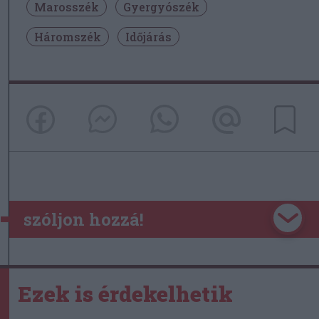
Marosszék
Gyergyószék
Háromszék
Időjárás
szóljon hozzá!
Ezek is érdekelhetik