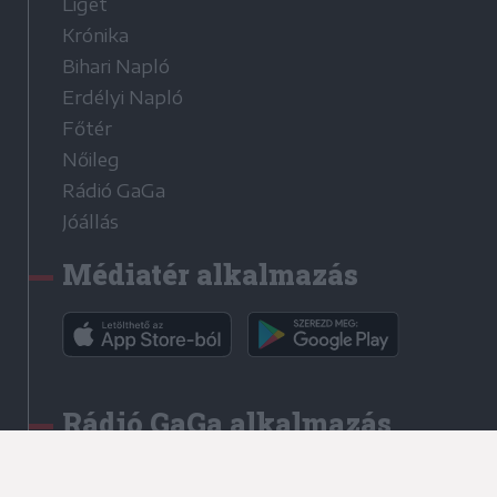
Liget
Krónika
Bihari Napló
Erdélyi Napló
Főtér
Nőileg
Rádió GaGa
Jóállás
Médiatér alkalmazás
Rádió GaGa alkalmazás