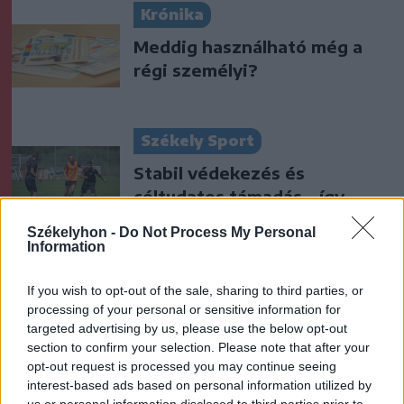
Krónika
Meddig használható még a
régi személyi?
Székely Sport
Stabil védekezés és
céltudatos támadás – így
készült a Farul ellen az FK
Székelyhon -
Do Not Process My Personal
Information
Nőileg
If you wish to opt-out of the sale, sharing to third parties, or
Sándor Ella: Na, indíts, s
processing of your personal or sensitive information for
menjünk!
targeted advertising by us, please use the below opt-out
section to confirm your selection. Please note that after your
opt-out request is processed you may continue seeing
interest-based ads based on personal information utilized by
us or personal information disclosed to third parties prior to