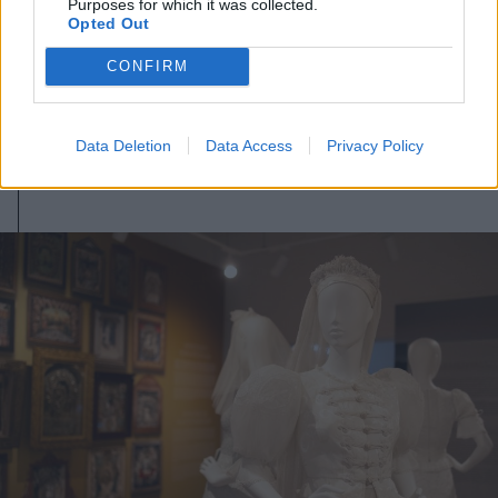
Purposes for which it was collected.
Opted Out
2026. augusztus 07., péntek
A közvilágításon spórol a
CONFIRM
sepsiszentgyörgyi önkormányzat
Data Deletion
Data Access
Privacy Policy