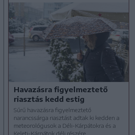
Havazásra figyelmeztető
riasztás kedd estig
Sűrű havazásra figyelmeztető
narancssárga riasztást adtak ki kedden a
meteorológusok a Déli-Kárpátokra és a
Keleti-Kárpátok déli részére.