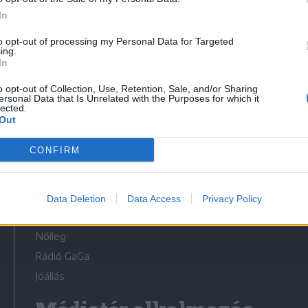
In
to opt-out of processing my Personal Data for Targeted
ing.
In
Médiatér
o opt-out of Collection, Use, Retention, Sale, and/or Sharing
ersonal Data that Is Unrelated with the Purposes for which it
lected.
Székely Sport
Out
Liget
CONFIRM
Krónika
Bihari Napló
Erdélyi Napló
Data Deletion
Data Access
Privacy Policy
Főtér
Nőileg
Rádió GaGa
Jóállás