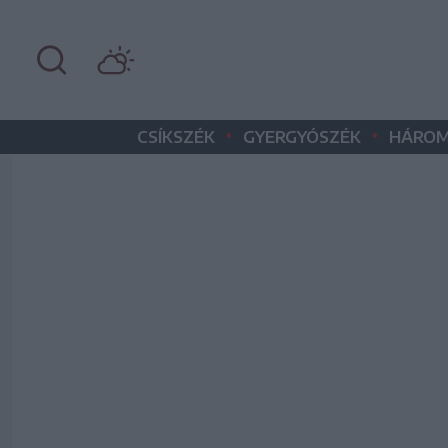
•
•
CSÍKSZÉK
GYERGYÓSZÉK
HÁROM