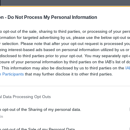
E-mail-cím
on -
Do Not Process My Personal Information
to opt-out of the sale, sharing to third parties, or processing of your per
Jelszó
formation for targeted advertising by us, please use the below opt-out s
r selection. Please note that after your opt-out request is processed y
eing interest-based ads based on personal information utilized by us or
disclosed to third parties prior to your opt-out. You may separately opt-
Elfelejtette a jelszavát?
losure of your personal information by third parties on the IAB’s list of
. This information may also be disclosed by us to third parties on the
IA
Participants
that may further disclose it to other third parties.
BEJELENTKEZÉS
Regisztráció
l Data Processing Opt Outs
o opt-out of the Sharing of my personal data.
In
o opt-out of the Sale of my Personal Data.