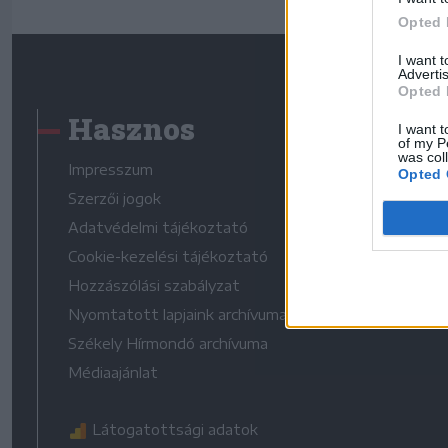
Opted 
I want 
Advertis
Opted 
Hasznos
I want t
of my P
was col
Impresszum
Opted 
Szerzői jogok
Adatvédelmi tájékoztató
Cookie-kezelési tájékoztató
Hozzászólási szabályzat
Nyomtatott lapjaink archívuma
Székely Hírmondó archívuma
Médiaajánlat
Látogatottsági adatok