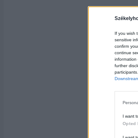
Székelyh
If you wish 
sensitive in
confirm you
continue se
information 
further disc
participants
Downstream 
Persona
I want t
Opted 
I want t