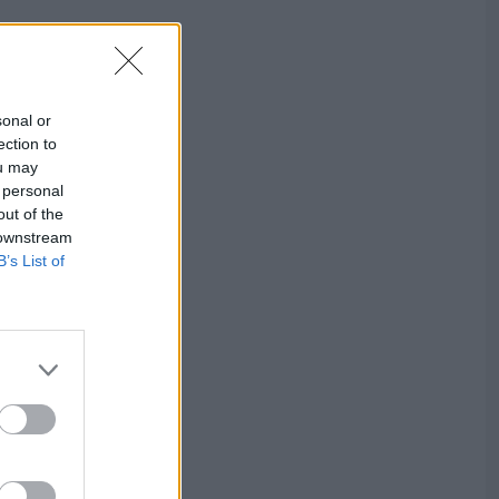
sonal or
ection to
ou may
 personal
out of the
 downstream
B’s List of