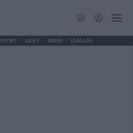
•
•
•
SPORT
LIGET
RÁDIÓ
JÓÁLLÁS