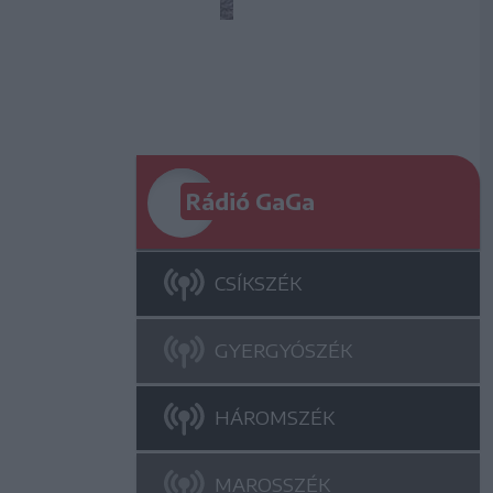
Rádió GaGa
CSÍKSZÉK
GYERGYÓSZÉK
HÁROMSZÉK
MAROSSZÉK