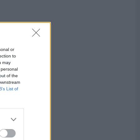
sonal or
ection to
ou may
 personal
out of the
 downstream
B’s List of