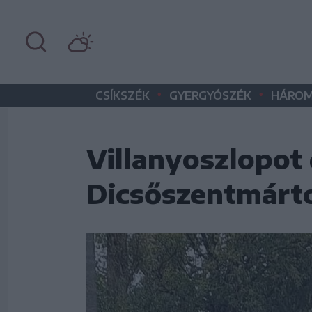
•
•
CSÍKSZÉK
GYERGYÓSZÉK
HÁROM
Villanyoszlopot 
Dicsőszentmárt