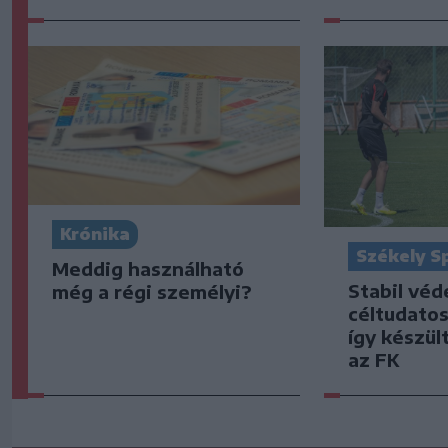
Krónika
Székely S
Meddig használható
Stabil vé
még a régi személyi?
céltudato
így készült
az FK