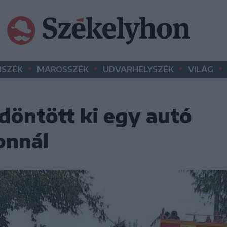
•
•
•
•
SZÉK
MAROSSZÉK
UDVARHELYSZÉK
VILÁG
döntött ki egy autó
onnál