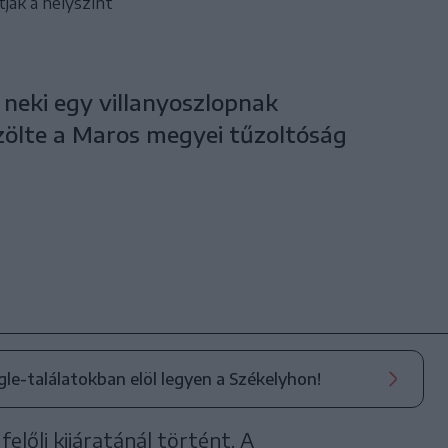
ják a helyszínt
neki egy villanyoszlopnak
zölte a Maros megyei tűzoltóság
ogle-találatokban elöl legyen a Székelyhon!
előli kijáratánál történt. A