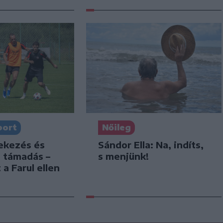
port
Nőileg
dekezés és
Sándor Ella: Na, indíts,
s támadás –
s menjünk!
 a Farul ellen