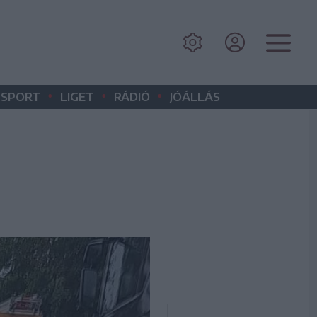
•
•
•
SPORT
LIGET
RÁDIÓ
JÓÁLLÁS