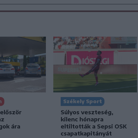
n
Székely Sport
 először
Súlyos veszteség,
az
kilenc hónapra
gok ára
eltiltották a Sepsi OSK
csapatkapitányát