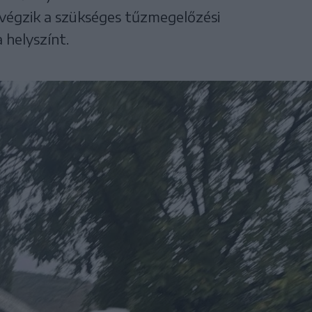
végzik a szükséges tűzmegelőzési
 helyszínt.