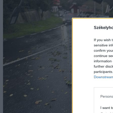
Székelyh
If you wish 
sensitive in
confirm you
continue se
information 
further disc
participants
Downstream 
Persona
I want t