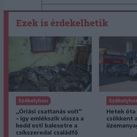
Ezek is érdekelhetik
Székelyhon
Székelyho
„Óriási csattanás volt”
Hetek óta
– így emlékszik vissza a
csökkent 
kedd esti balesetre a
üzemanya
csíkszeredai családfő