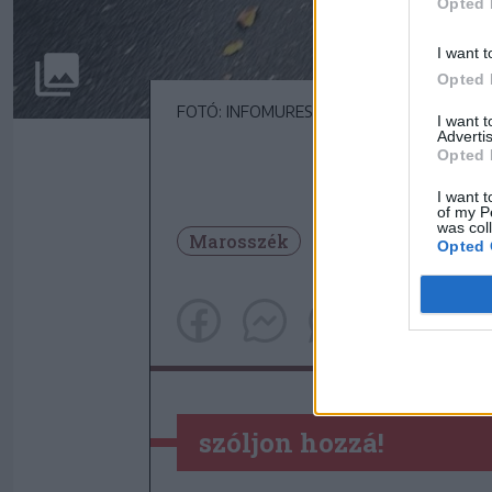
Opted 
I want t
Opted 
FOTÓ: INFOMURES24/FACEBOOK
I want 
Advertis
Opted 
I want t
of my P
was col
Marosszék
Baleset
Opted 
szóljon hozzá!