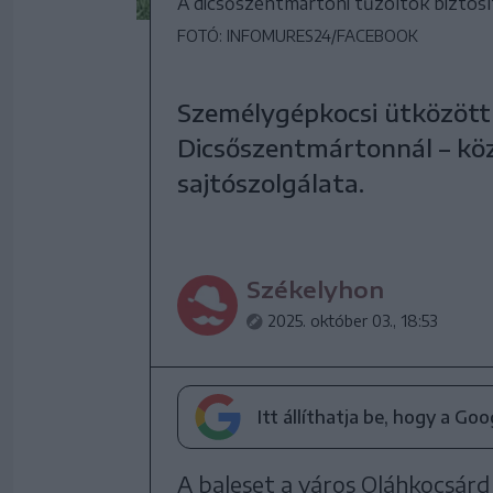
A dicsőszentmártoni tűzoltók biztosít
FOTÓ: INFOMURES24/FACEBOOK
Személygépkocsi ütközött 
Dicsőszentmártonnál – kö
sajtószolgálata.
Székelyhon
2025. október 03., 18:53
Itt állíthatja be, hogy a Go
A baleset a város Oláhkocsárd f