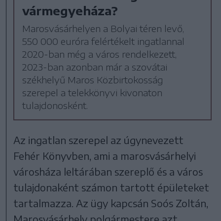
vármegyeháza?
Marosvásárhelyen a Bolyai téren levő,
550 000 euróra felértékelt ingatlannal
2020-ban még a város rendelkezett,
2023-ban azonban már a szovátai
székhelyű Maros Közbirtokosság
szerepel a telekkönyvi kivonaton
tulajdonosként.
Az ingatlan szerepel az úgynevezett
Fehér Könyvben, ami a marosvásárhelyi
városháza leltárában szereplő és a város
tulajdonaként számon tartott épületeket
tartalmazza. Az ügy kapcsán Soós Zoltán,
Marosvásárhely polgármestere azt