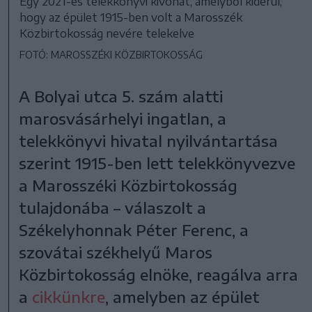
Egy 2021-es telekkönyvi kivonat, amelyből kiderül,
hogy az épület 1915-ben volt a Marosszék
Közbirtokosság nevére telekelve
FOTÓ: MAROSSZÉKI KÖZBIRTOKOSSÁG
A Bolyai utca 5. szám alatti
marosvásárhelyi ingatlan, a
telekkönyvi hivatal nyilvántartása
szerint 1915-ben lett telekkönyvezve
a Marosszéki Közbirtokosság
tulajdonába – válaszolt a
Székelyhonnak Péter Ferenc, a
szovátai székhelyű Maros
Közbirtokosság elnöke, reagálva arra
a
cikkünkre
, amelyben az épület