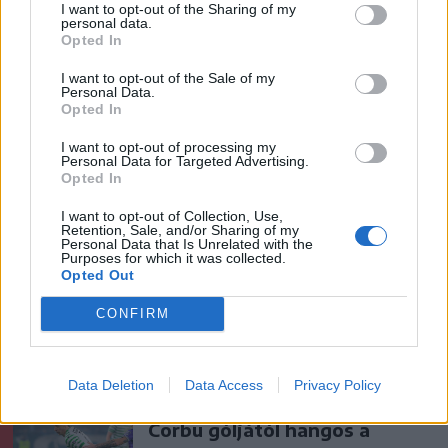
I want to opt-out of the Sharing of my
personal data.
Opted In
Ezek is érdekelhetik
I want to opt-out of the Sale of my
Personal Data.
Opted In
Székelyhon
Tömegverekedés lett a szűk
I want to opt-out of processing my
Personal Data for Targeted Advertising.
mezőgazdasági úti vitából
Opted In
Csatószegen
I want to opt-out of Collection, Use,
Retention, Sale, and/or Sharing of my
Personal Data that Is Unrelated with the
Székelyhon
Purposes for which it was collected.
Opted Out
Életét vesztette két halász,
akiket villámcsapás ért a
CONFIRM
Maros partján – frissítve
Data Deletion
Data Access
Privacy Policy
Székely Sport
Corbu góljától hangos a