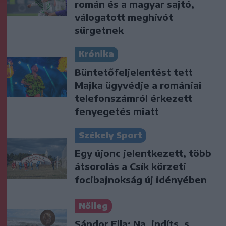
román és a magyar sajtó,
válogatott meghívót
sürgetnek
Krónika
Büntetőfeljelentést tett
Majka ügyvédje a romániai
telefonszámról érkezett
fenyegetés miatt
Székely Sport
Egy újonc jelentkezett, több
átsorolás a Csík körzeti
focibajnokság új idényében
Nőileg
Sándor Ella: Na, indíts, s