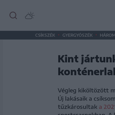
•
•
CSÍKSZÉK
GYERGYÓSZÉK
HÁROM
Kint jártun
konténerla
Végleg kiköltözött m
Új lakásaik a csíkso
tűzkárosultak
a 202
sportcsarnokban. A