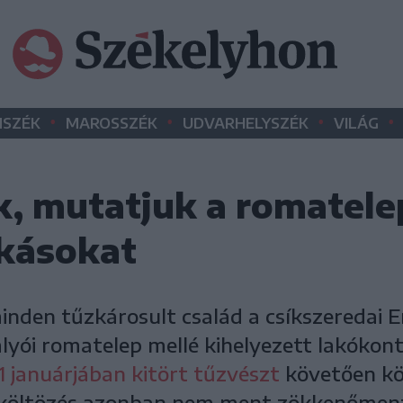
•
•
•
•
SZÉK
MAROSSZÉK
UDVARHELYSZÉK
VILÁG
k, mutatjuk a romatele
kásokat
inden tűzkárosult család a csíkszeredai E
mlyói romatelep mellé kihelyezett lakókont
1 januárjában kitört tűzvészt
követően köz
 költözés azonban nem ment zökkenőmen