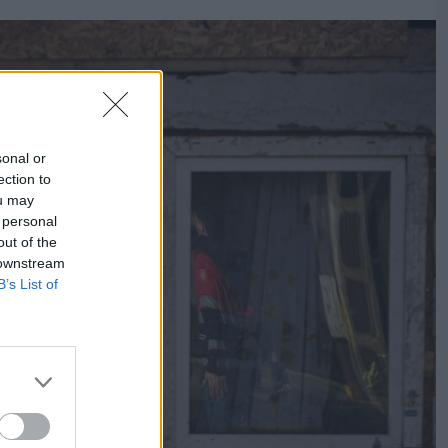
sonal or
ection to
ou may
 personal
out of the
 downstream
B’s List of