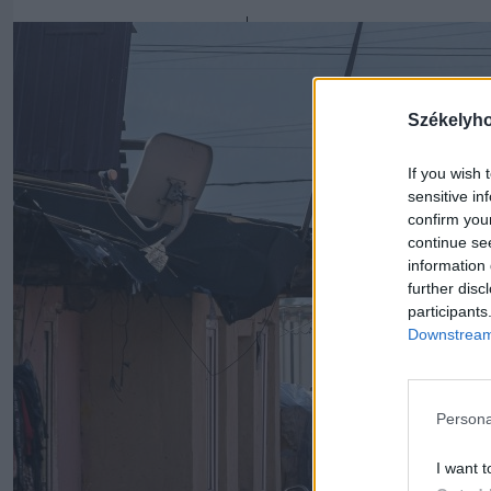
Székelyh
If you wish 
sensitive in
confirm you
continue se
information 
further disc
participants
Downstream 
Persona
I want t