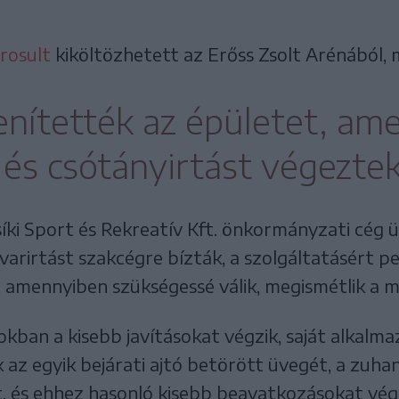
rosult
kiköltözhetett az Erőss Zsolt Arénából, 
lenítették az épületet, am
 és csótányirtást végeztek
síki Sport és Rekreatív Kft. önkormányzati cég
ovarirtást szakcégre bízták, a szolgáltatásért pe
, amennyiben szükségessé válik, megismétlik a m
okban a kisebb javításokat végzik, saját alkalma
ik az egyik bejárati ajtó betörött üvegét, a zuh
t, és ehhez hasonló kisebb beavatkozásokat vég