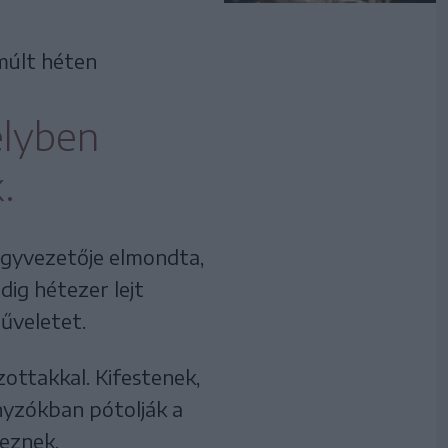
múlt héten
elyben
.
 ügyvezetője elmondta,
dig hétezer lejt
űveletet.
zottakkal. Kifestenek,
anyzókban pótolják a
eznek.