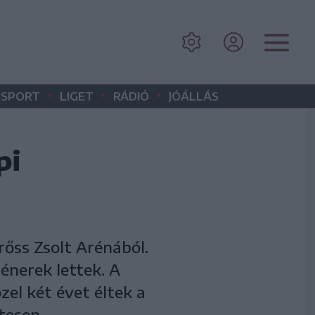
•
•
•
SPORT
LIGET
RÁDIÓ
JÓÁLLÁS
pi
rőss Zsolt Arénából.
énerek lettek. A
el két évet éltek a
tesen.