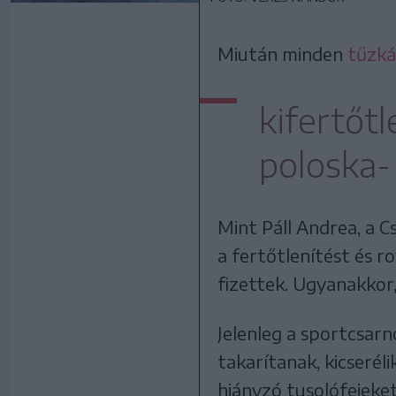
Miután minden
tűzká
kifertőt
poloska-
Mint Páll Andrea, a C
a fertőtlenítést és r
fizettek. Ugyanakkor
Jelenleg a sportcsarn
takarítanak, kicserél
hiányzó tusolófejeke