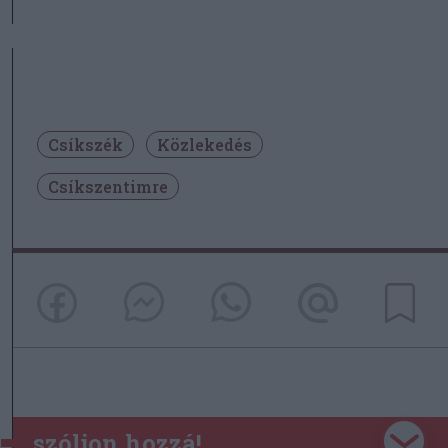
Csíkszék
Közlekedés
Csíkszentimre
szóljon hozzá!