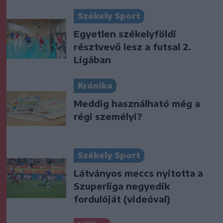
Székely Sport
Egyetlen székelyföldi
résztvevő lesz a futsal 2.
Ligában
Krónika
Meddig használható még a
régi személyi?
Székely Sport
Látványos meccs nyitotta a
Szuperliga negyedik
fordulóját (videóval)