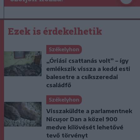
Ezek is érdekelhetik
Székelyhon
„Óriási csattanás volt” – így
emlékszik vissza a kedd esti
balesetre a csíkszeredai
családfő
Székelyhon
Visszaküldte a parlamentnek
Nicușor Dan a közel 900
medve kilövését lehetővé
tevő törvényt