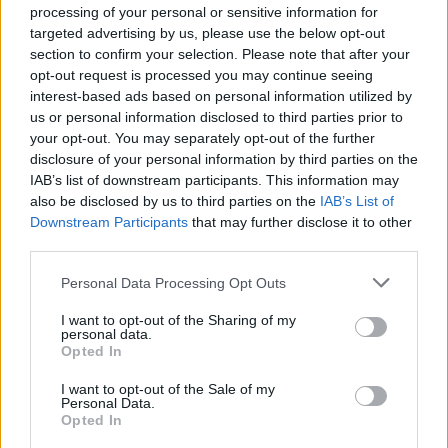
processing of your personal or sensitive information for
targeted advertising by us, please use the below opt-out
section to confirm your selection. Please note that after your
opt-out request is processed you may continue seeing
interest-based ads based on personal information utilized by
us or personal information disclosed to third parties prior to
your opt-out. You may separately opt-out of the further
disclosure of your personal information by third parties on the
IAB’s list of downstream participants. This information may
also be disclosed by us to third parties on the
IAB’s List of
Downstream Participants
that may further disclose it to other
third parties.
Personal Data Processing Opt Outs
I want to opt-out of the Sharing of my
2026. augusztus 08., szombat
personal data.
Opted In
Nicușor Dan: prioritásként kell
I want to opt-out of the Sale of my
kezelni az euró bevezetését
Personal Data.
Opted In