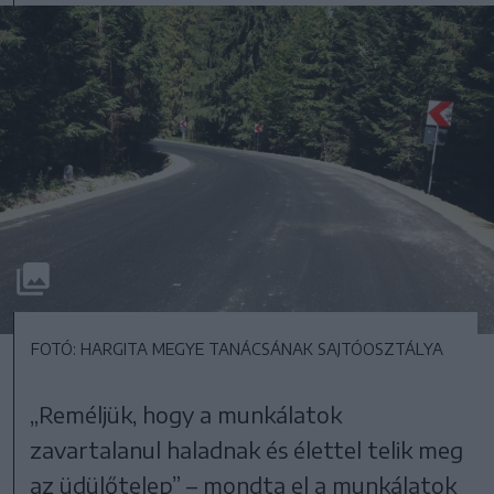
FOTÓ: HARGITA MEGYE TANÁCSÁNAK SAJTÓOSZTÁLYA
„Reméljük, hogy a munkálatok
zavartalanul haladnak és élettel telik meg
az üdülőtelep” – mondta el a munkálatok