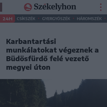
•
•
•
24H
CSÍKSZÉK
GYERGYÓSZÉK
HÁROMSZÉK
Karbantartási
munkálatokat végeznek a
Büdösfürdő felé vezető
megyei úton