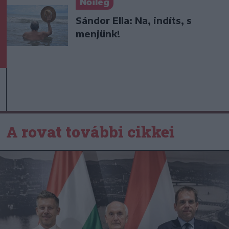
Nőileg
Sándor Ella: Na, indíts, s
menjünk!
A rovat további cikkei