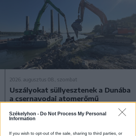
2026. augusztus 08., szombat
Uszályokat süllyesztenek a Dunába
a csernavodai atomerőmű
üzemben tartása érdekében –
Székelyhon -
Do Not Process My Personal
videóval
Information
If you wish to opt-out of the sale, sharing to third parties, or