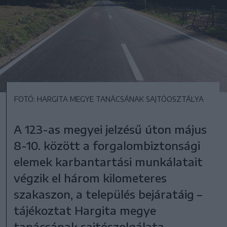
FOTÓ: HARGITA MEGYE TANÁCSÁNAK SAJTÓOSZTÁLYA
A 123-as megyei jelzésű úton május
8-10. között a forgalombiztonsági
elemek karbantartási munkálatait
végzik el három kilometeres
szakaszon, a település bejáratáig –
tájékoztat Hargita megye
tanácsának sajtószolgálata.