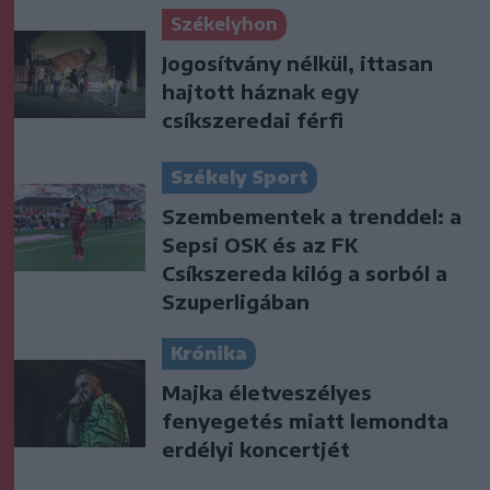
Székelyhon
Jogosítvány nélkül, ittasan
hajtott háznak egy
csíkszeredai férfi
Székely Sport
Szembementek a trenddel: a
Sepsi OSK és az FK
Csíkszereda kilóg a sorból a
Szuperligában
Krónika
Majka életveszélyes
fenyegetés miatt lemondta
erdélyi koncertjét