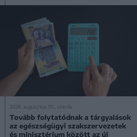
2026. augusztus 05., szerda
Tovább folytatódnak a tárgyalások
az egészségügyi szakszervezetek
és minisztérium között az új