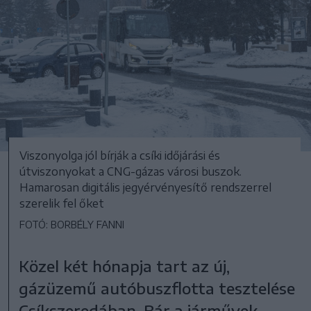
Viszonyolga jól bírják a csíki időjárási és
útviszonyokat a CNG-gázas városi buszok.
Hamarosan digitális jegyérvényesítő rendszerrel
szerelik fel őket
FOTÓ: BORBÉLY FANNI
Közel két hónapja tart az új,
gázüzemű autóbuszflotta tesztelése
Csíkszeredában. Bár a járművek