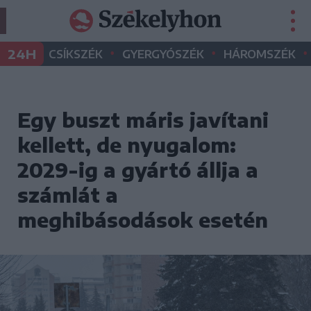
•
•
•
24H
CSÍKSZÉK
GYERGYÓSZÉK
HÁROMSZÉK
Egy buszt máris javítani
kellett, de nyugalom:
2029-ig a gyártó állja a
számlát a
meghibásodások esetén