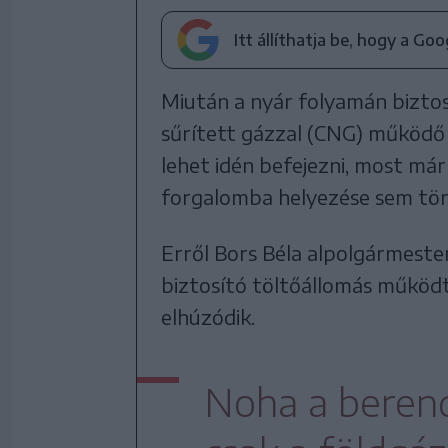
Itt állíthatja be, hogy a Go
Miután a nyár folyamán biztoss
sűrített gázzal (CNG) működő
lehet idén befejezni, most már
forgalomba helyezése sem tö
Erről Bors Béla alpolgármester
biztosító töltőállomás működ
elhúzódik.
Noha a berend