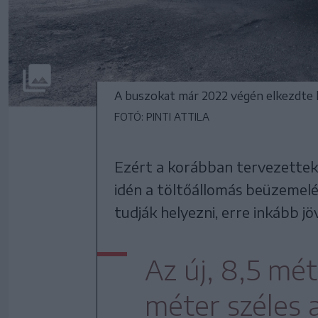
A buszokat már 2022 végén elkezdte le
FOTÓ: PINTI ATTILA
Ezért a korábban tervezettekk
idén a töltőállomás beüzemel
tudják helyezni, erre inkább j
Az új, 8,5 mét
méter széles 