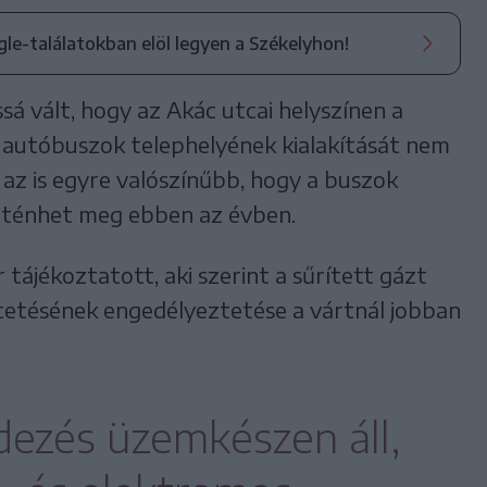
ogle-találatokban elöl legyen a Székelyhon!
á vált, hogy az Akác utcai helyszínen a
 autóbuszok telephelyének kialakítását nem
 az is egyre valószínűbb, hogy a buszok
rténhet meg ebben az évben.
 tájékoztatott, aki szerint a sűrített gázt
tetésének engedélyeztetése a vártnál jobban
ezés üzemkészen áll,