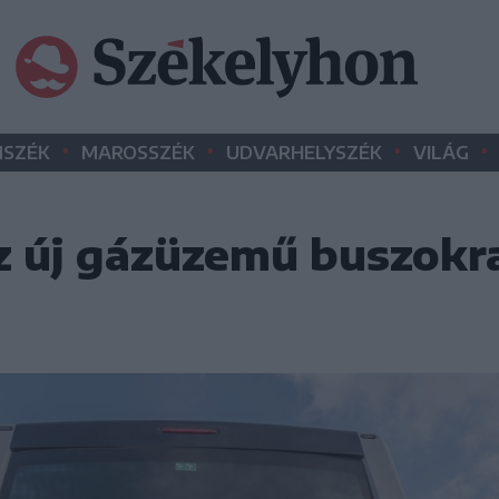
•
•
•
•
SZÉK
MAROSSZÉK
UDVARHELYSZÉK
VILÁG
az új gázüzemű buszokr