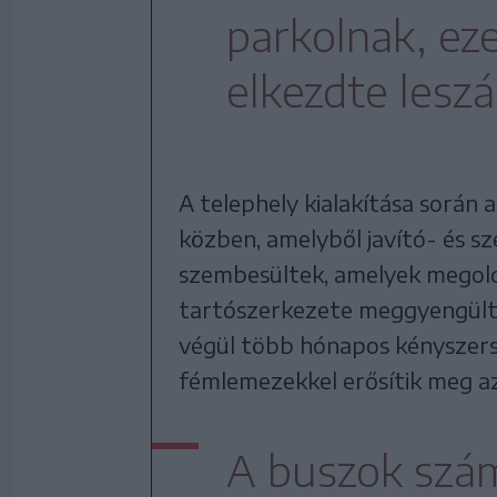
parkolnak, ez
elkezdte leszál
A telephely kialakítása során 
közben, amelyből javító- és s
szembesültek, amelyek megold
tartószerkezete meggyengült,
végül több hónapos kényszers
fémlemezekkel erősítik meg a
A buszok szám