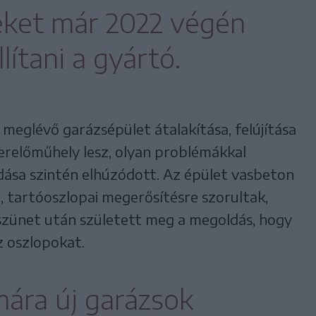
eket már 2022 végén
lítani a gyártó.
a meglévő garázsépület átalakítása, felújítása
zerelőműhely lesz, olyan problémákkal
ása szintén elhúzódott. Az épület vasbeton
 tartóoszlopai megerősítésre szorultak,
zünet után született meg a megoldás, hogy
z oszlopokat.
ára új garázsok