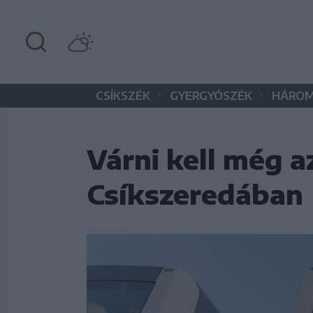
•
•
CSÍKSZÉK
GYERGYÓSZÉK
HÁROM
Várni kell még 
Csíkszeredában