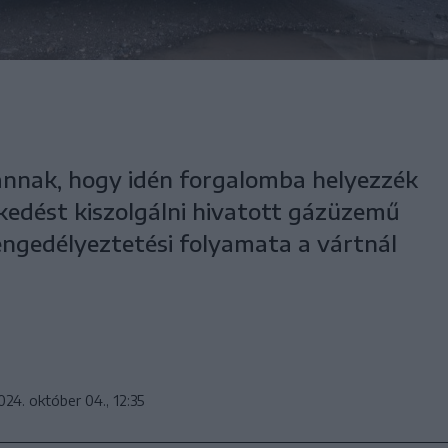
 annak, hogy idén forgalomba helyezzék
kedést kiszolgálni hivatott gázüzemű
engedélyeztetési folyamata a vártnál
024. október 04., 12:35