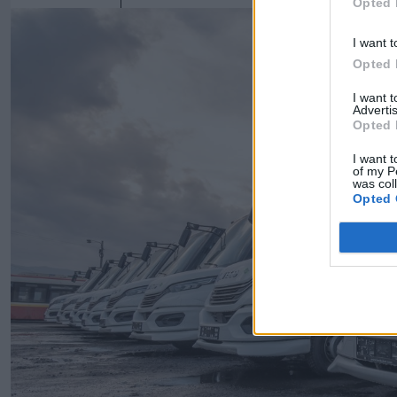
Opted 
I want t
Opted 
I want 
Advertis
Opted 
I want t
of my P
was col
Opted 