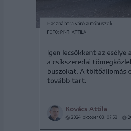
Használatra váró autóbuszok
FOTÓ: PINTI ATTILA
Igen lecsökkent az esélye
a csíkszeredai tömegközle
buszokat. A töltőállomás 
tovább tart.
Kovács Attila
2024. október 03., 07:58
2