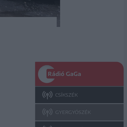
Rádió GaGa
CSÍKSZÉK
GYERGYÓSZÉK