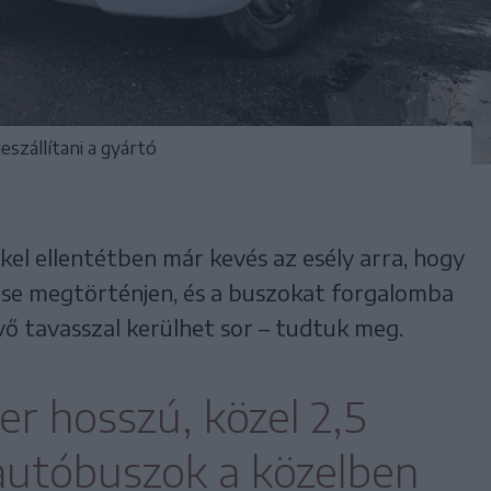
szállítani a gyártó
el ellentétben már kevés az esély arra, hogy
ése megtörténjen, és a buszokat forgalomba
övő tavasszal kerülhet sor – tudtuk meg.
er hosszú, közel 2,5
autóbuszok a közelben