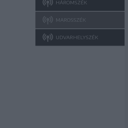
HÁROMSZÉK
MAROSSZÉK
UDVARHELYSZÉK