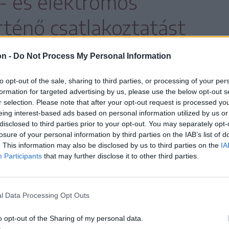
z- és elektromos
rténő csatlakoztatást
ni, erre várni kell
on -
Do Not Process My Personal Information
íg az összes engedélyt
to opt-out of the sale, sharing to third parties, or processing of your per
formation for targeted advertising by us, please use the below opt-out s
itelező.
r selection. Please note that after your opt-out request is processed y
eing interest-based ads based on personal information utilized by us or
disclosed to third parties prior to your opt-out. You may separately opt-
losure of your personal information by third parties on the IAB’s list of
. This information may also be disclosed by us to third parties on the
IA
evéssé használt berendezésről és
Participants
that may further disclose it to other third parties.
100 kilométeres körzetben teljesen hiányzik,
a hosszabb, hónapokban mérhető – vázolta
l Data Processing Opt Outs
o opt-out of the Sharing of my personal data.