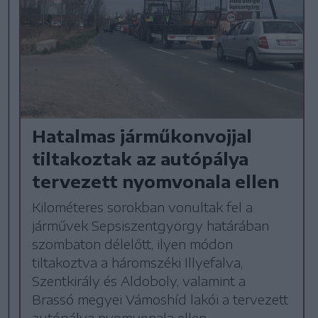
Hatalmas járműkonvojjal
tiltakoztak az autópálya
tervezett nyomvonala ellen
Kilométeres sorokban vonultak fel a
járművek Sepsiszentgyörgy határában
szombaton délelőtt, ilyen módon
tiltakoztva a háromszéki Illyefalva,
Szentkirály és Aldoboly, valamint a
Brassó megyei Vámoshíd lakói a tervezett
autópálya nyomvonala ellen.