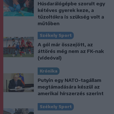
Húsdarálógépbe szorult egy
kétéves gyerek keze, a
tűzoltókra is szükség volt a
műtőben
Székely Sport
A gól már összejött, az
áttörés még nem az FK-nak
(videóval)
Krónika
Putyin egy NATO-tagállam
megtámadására készül az
amerikai hírszerzés szerint
Székely Sport