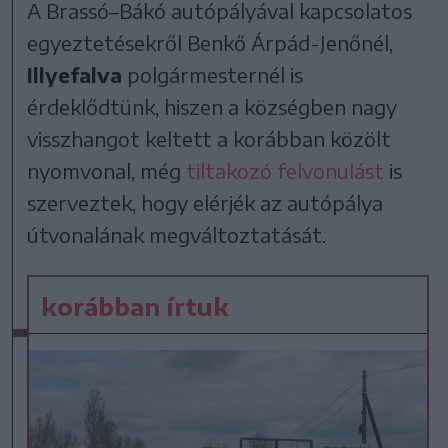
A Brassó–Bákó autópályával kapcsolatos
egyeztetésekről Benkő Árpád-Jenőnél,
Illyefalva
polgármesternél is
érdeklődtünk, hiszen a községben nagy
visszhangot keltett a korábban közölt
nyomvonal, még
tiltakozó felvonulást
is
szerveztek, hogy elérjék az autópálya
útvonalának megváltoztatását.
korábban írtuk