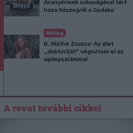
Aranyérmek sokaságával tért
haza Kőszegről a Godako
Nőileg
B. Máthé Zsuzsa: Az élet
„doktoriját” végeztem el az
epilepsziámmal
A rovat további cikkei