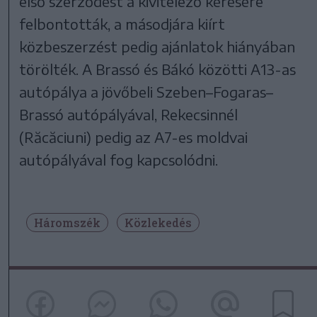
első szerződést a kivitelező kérésére
felbontották, a másodjára kiírt
közbeszerzést pedig ajánlatok hiányában
törölték. A Brassó és Bákó közötti A13-as
autópálya a jövőbeli Szeben–Fogaras–
Brassó autópályával, Rekecsinnél
(Răcăciuni) pedig az A7-es moldvai
autópályával fog kapcsolódni.
Háromszék
Közlekedés