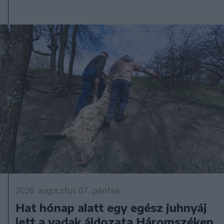
2026. augusztus 07., péntek
Hat hónap alatt egy egész juhnyáj
lett a vadak áldozata Háromszéken