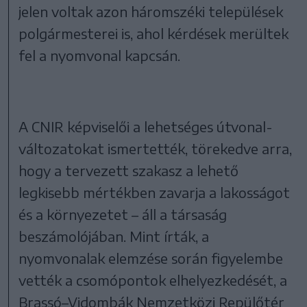
jelen voltak azon háromszéki települések
polgármesterei is, ahol kérdések merültek
fel a nyomvonal kapcsán.
A CNIR képviselői a lehetséges útvonal-
változatokat ismertették, törekedve arra,
hogy a tervezett szakasz a lehető
legkisebb mértékben zavarja a lakosságot
és a környezetet – áll a társaság
beszámolójában. Mint írták, a
nyomvonalak elemzése során figyelembe
vették a csomópontok elhelyezkedését, a
Brassó–Vidombák Nemzetközi Repülőtér