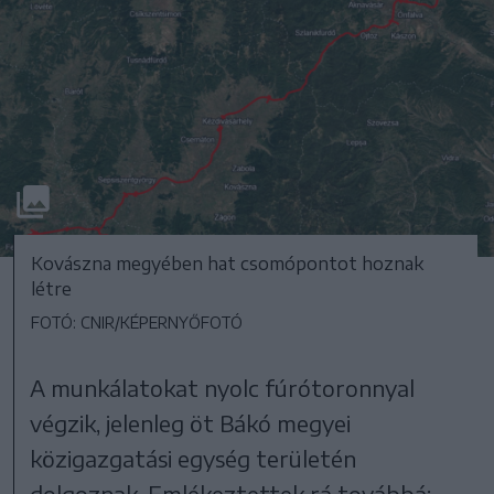
Kovászna megyében hat csomópontot hoznak
létre
FOTÓ: CNIR/KÉPERNYŐFOTÓ
A munkálatokat nyolc fúrótoronnyal
végzik, jelenleg öt Bákó megyei
közigazgatási egység területén
dolgoznak. Emlékeztettek rá továbbá: