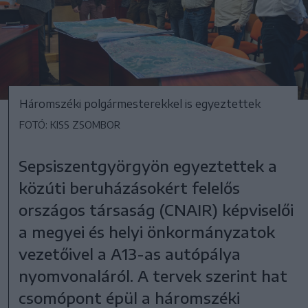
Háromszéki polgármesterekkel is egyeztettek
FOTÓ: KISS ZSOMBOR
Sepsiszentgyörgyön egyeztettek a
közúti beruházásokért felelős
országos társaság (CNAIR) képviselői
a megyei és helyi önkormányzatok
vezetőivel a A13-as autópálya
nyomvonaláról. A tervek szerint hat
csomópont épül a háromszéki