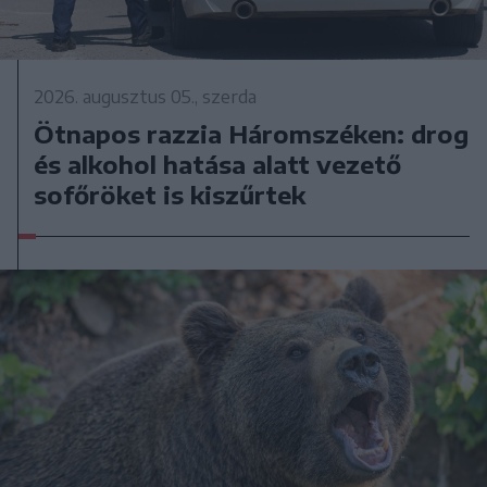
2026. augusztus 05., szerda
Ötnapos razzia Háromszéken: drog
és alkohol hatása alatt vezető
sofőröket is kiszűrtek