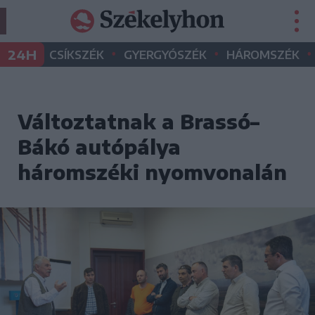
•
•
•
24H
CSÍKSZÉK
GYERGYÓSZÉK
HÁROMSZÉK
Változtatnak a Brassó–
Bákó autópálya
háromszéki nyomvonalán