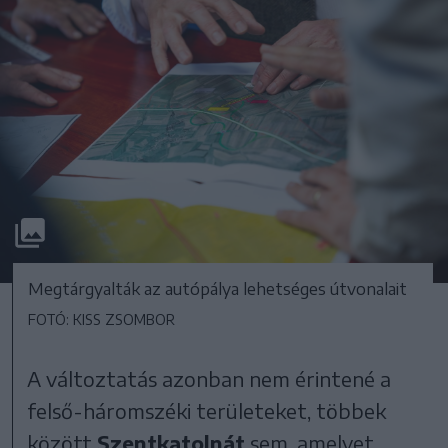
Megtárgyalták az autópálya lehetséges útvonalait
FOTÓ: KISS ZSOMBOR
A változtatás azonban nem érintené a
felső-háromszéki területeket, többek
között
Szentkatolnát
sem, amelyet