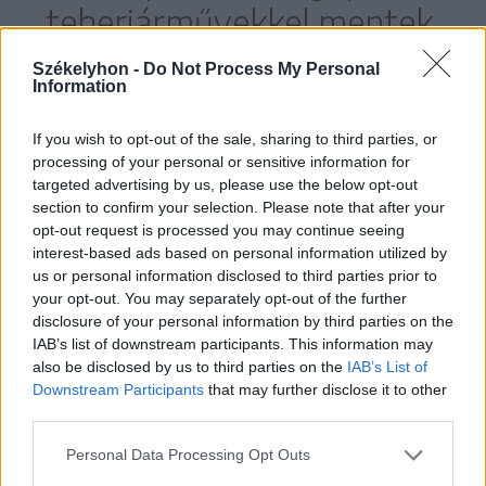
teherjárművekkel mentek
végig a búzaföldeken,
Székelyhon -
Do Not Process My Personal
Information
károkat okozva a
gazdáknak.
If you wish to opt-out of the sale, sharing to third parties, or
processing of your personal or sensitive information for
targeted advertising by us, please use the below opt-out
section to confirm your selection. Please note that after your
opt-out request is processed you may continue seeing
Így nem csoda, ha az autópálya visszatérő
interest-based ads based on personal information utilized by
us or personal information disclosed to third parties prior to
téma a községben, viszont a
your opt-out. You may separately opt-out of the further
disclosure of your personal information by third parties on the
polgármester nem tudja tájékoztatni a
IAB’s list of downstream participants. This information may
gazdákat addig, ameddig a végleges
also be disclosed by us to third parties on the
IAB’s List of
Downstream Participants
that may further disclose it to other
nyomvonal, a terv pontos részleteit le
third parties.
nem szögezik.
Personal Data Processing Opt Outs