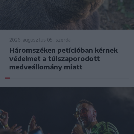
2026. augusztus 05., szerda
Háromszéken petícióban kérnek
védelmet a túlszaporodott
medveállomány miatt