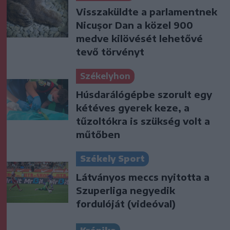
Visszaküldte a parlamentnek
Nicușor Dan a közel 900
medve kilövését lehetővé
tevő törvényt
Székelyhon
Húsdarálógépbe szorult egy
kétéves gyerek keze, a
tűzoltókra is szükség volt a
műtőben
Székely Sport
Látványos meccs nyitotta a
Szuperliga negyedik
fordulóját (videóval)