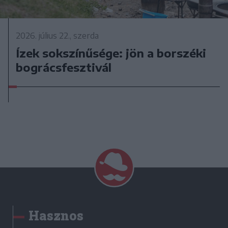
2026. július 22., szerda
Ízek sokszínűsége: jön a borszéki
bográcsfesztivál
Hasznos