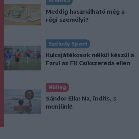
Krónika
Meddig használható még a
régi személyi?
Székely Sport
Kulcsjátékosok nélkül készül a
Farul az FK Csíkszereda ellen
Nőileg
Sándor Ella: Na, indíts, s
menjünk!