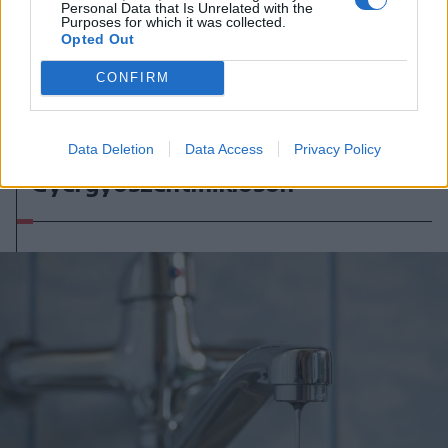
Personal Data that Is Unrelated with the
Purposes for which it was collected.
Opted Out
CONFIRM
2026. augusztus 03., hétfő
Hétmillió lejből újul meg a Jakab
Data Deletion
Data Access
Privacy Policy
Antal tér és két központi utca
Gyergyószentmiklóson