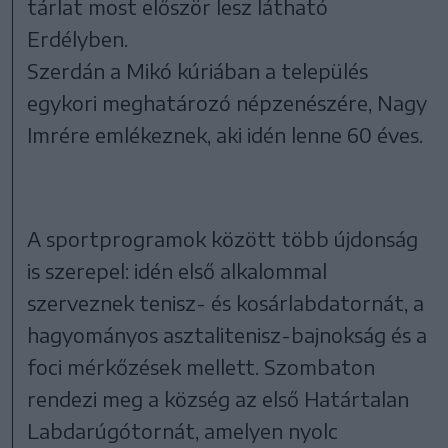
tárlat most először lesz látható
Erdélyben.
Szerdán a Mikó kúriában a település
egykori meghatározó népzenészére, Nagy
Imrére emlékeznek, aki idén lenne 60 éves.
A sportprogramok között több újdonság
is szerepel: idén első alkalommal
szerveznek tenisz- és kosárlabdatornát, a
hagyományos asztalitenisz-bajnokság és a
foci mérkőzések mellett. Szombaton
rendezi meg a község az első Határtalan
Labdarúgótornát, amelyen nyolc