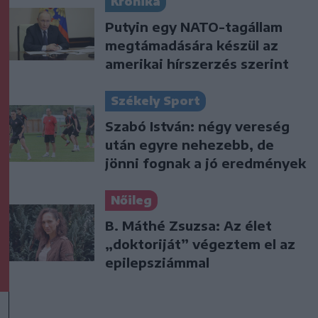
Krónika
Putyin egy NATO-tagállam
megtámadására készül az
amerikai hírszerzés szerint
Székely Sport
Szabó István: négy vereség
után egyre nehezebb, de
jönni fognak a jó eredmények
Nőileg
B. Máthé Zsuzsa: Az élet
„doktoriját” végeztem el az
epilepsziámmal