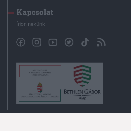
Kapcsolat
Írjon nekünk
© Székelyhon.ro 2009-2026
Minden jog fenntartva!