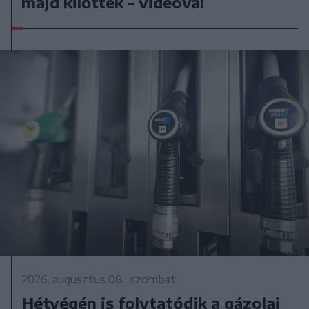
majd kilőtték – videóval
2026. augusztus 08., szombat
Hétvégén is folytatódik a gázolaj