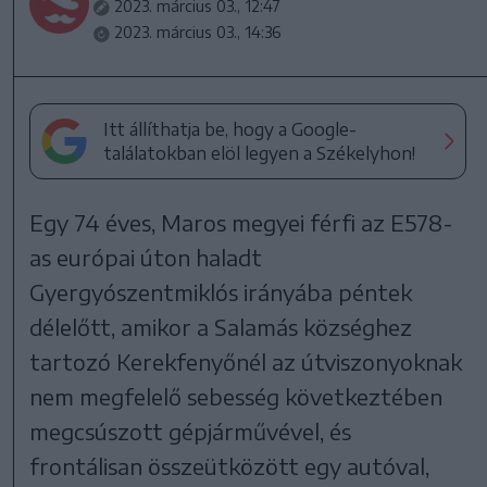
2023. március 03., 12:47
2023. március 03., 14:36
Itt állíthatja be, hogy a Google-
találatokban elöl legyen a Székelyhon!
Egy 74 éves, Maros megyei férfi az E578-
as európai úton haladt
Gyergyószentmiklós irányába péntek
délelőtt, amikor a Salamás községhez
tartozó Kerekfenyőnél az útviszonyoknak
nem megfelelő sebesség következtében
megcsúszott gépjárművével, és
frontálisan összeütközött egy autóval,