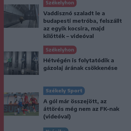
Székelyhon
Vaddisznó szaladt le a
budapesti metróba, felszállt
az egyik kocsira, majd
kilőtték – videóval
Székelyhon
Hétvégén is folytatódik a
gázolaj árának csökkenése
Székely Sport
A gól már összejött, az
áttörés még nem az FK-nak
(videóval)