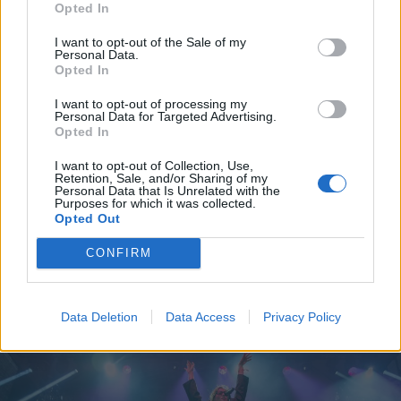
Opted In
I want to opt-out of the Sale of my
Personal Data.
Opted In
I want to opt-out of processing my
Personal Data for Targeted Advertising.
2026. augusztus 09., vasárnap
Opted In
Sikeres volt a vízterelés: nyolc
I want to opt-out of Collection, Use,
centiméterrel nőtt a Duna
Retention, Sale, and/or Sharing of my
Personal Data that Is Unrelated with the
vízszintje Csernavodánál
Purposes for which it was collected.
Opted Out
CONFIRM
Data Deletion
Data Access
Privacy Policy