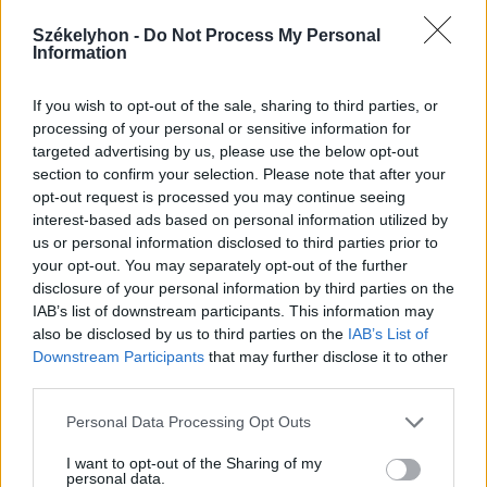
Székelyhon -
Do Not Process My Personal
Information
If you wish to opt-out of the sale, sharing to third parties, or
processing of your personal or sensitive information for
2026. augusztus 09., vasárnap
targeted advertising by us, please use the below opt-out
A hétvégi felszusszanás után
section to confirm your selection. Please note that after your
hétfőtől ismét visszatér a kánikula
opt-out request is processed you may continue seeing
interest-based ads based on personal information utilized by
us or personal information disclosed to third parties prior to
your opt-out. You may separately opt-out of the further
disclosure of your personal information by third parties on the
IAB’s list of downstream participants. This information may
also be disclosed by us to third parties on the
IAB’s List of
Downstream Participants
that may further disclose it to other
third parties.
Personal Data Processing Opt Outs
I want to opt-out of the Sharing of my
personal data.