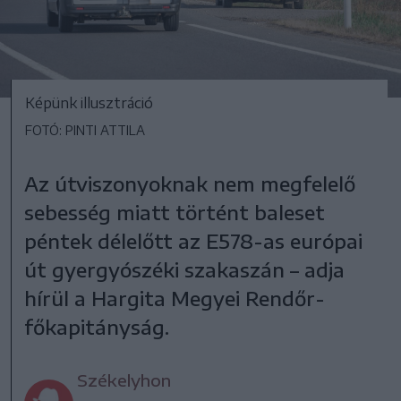
Képünk illusztráció
FOTÓ: PINTI ATTILA
Az útviszonyoknak nem megfelelő
sebesség miatt történt baleset
péntek délelőtt az E578-as európai
út gyergyószéki szakaszán – adja
hírül a Hargita Megyei Rendőr-
főkapitányság.
Székelyhon