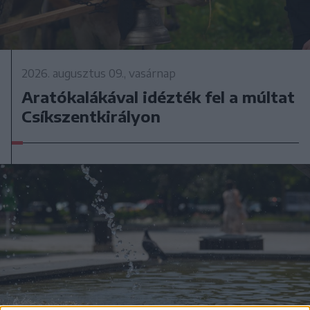
2026. augusztus 09., vasárnap
Aratókalákával idézték fel a múltat
Csíkszentkirályon