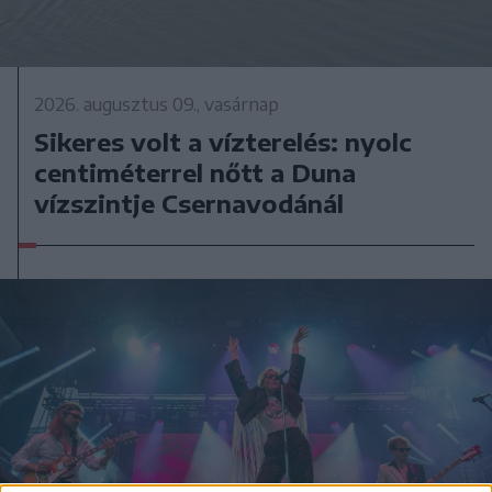
2026. augusztus 09., vasárnap
Sikeres volt a vízterelés: nyolc
centiméterrel nőtt a Duna
vízszintje Csernavodánál