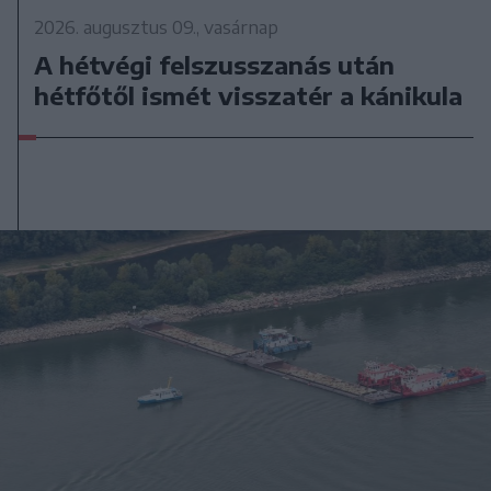
2026. augusztus 09., vasárnap
A hétvégi felszusszanás után
hétfőtől ismét visszatér a kánikula