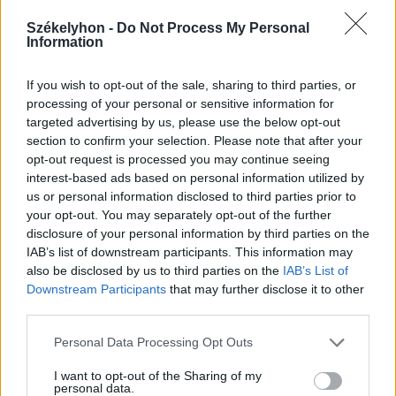
Székelyhon -
Do Not Process My Personal
Information
If you wish to opt-out of the sale, sharing to third parties, or
processing of your personal or sensitive information for
2026. augusztus 09., vasárnap
targeted advertising by us, please use the below opt-out
section to confirm your selection. Please note that after your
Magyar előadók Sziget-koncertjei
opt-out request is processed you may continue seeing
lesznek láthatók az M1-en
interest-based ads based on personal information utilized by
us or personal information disclosed to third parties prior to
your opt-out. You may separately opt-out of the further
disclosure of your personal information by third parties on the
IAB’s list of downstream participants. This information may
also be disclosed by us to third parties on the
IAB’s List of
Downstream Participants
that may further disclose it to other
third parties.
Personal Data Processing Opt Outs
I want to opt-out of the Sharing of my
personal data.