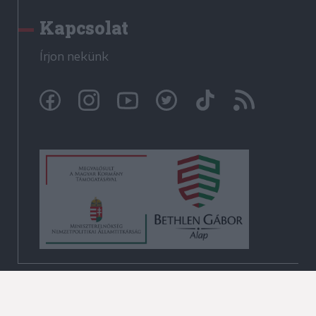
Kapcsolat
Írjon nekünk
© Székelyhon.ro 2009-2026
Minden jog fenntartva!