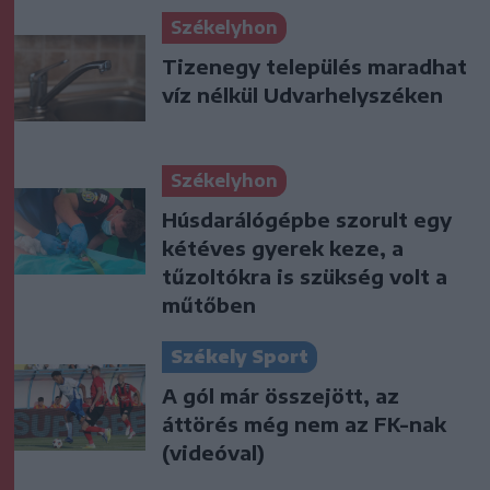
Székelyhon
Tizenegy település maradhat
víz nélkül Udvarhelyszéken
Székelyhon
Húsdarálógépbe szorult egy
kétéves gyerek keze, a
tűzoltókra is szükség volt a
műtőben
Székely Sport
A gól már összejött, az
áttörés még nem az FK-nak
(videóval)