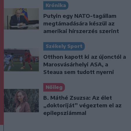
Krónika
Putyin egy NATO-tagállam
megtámadására készül az
amerikai hírszerzés szerint
Székely Sport
Otthon kapott ki az újonctól a
Marosvásárhelyi ASA, a
Steaua sem tudott nyerni
Nőileg
B. Máthé Zsuzsa: Az élet
„doktoriját” végeztem el az
epilepsziámmal