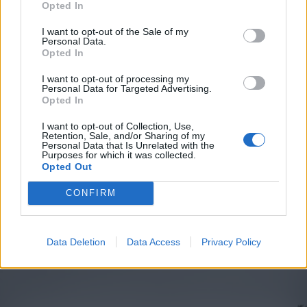
Opted In
I want to opt-out of the Sale of my
Personal Data.
Opted In
I want to opt-out of processing my
Personal Data for Targeted Advertising.
Opted In
2026. augusztus 08., szombat
Baka András elfogadta a felkérést a
I want to opt-out of Collection, Use,
Retention, Sale, and/or Sharing of my
köztársasági elnöki tisztségre
Personal Data that Is Unrelated with the
Purposes for which it was collected.
Opted Out
CONFIRM
Data Deletion
Data Access
Privacy Policy