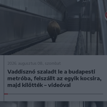
2026. augusztus 08., szombat
Vaddisznó szaladt le a budapesti
metróba, felszállt az egyik kocsira,
majd kilőtték – videóval