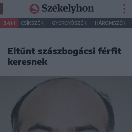
•
•
•
24H
CSÍKSZÉK
GYERGYÓSZÉK
HÁROMSZÉK
Eltűnt szászbogácsi férfit
keresnek