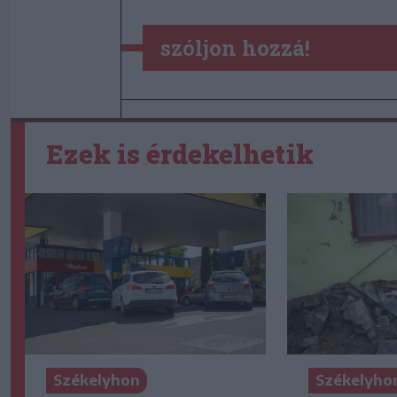
szóljon hozzá!
Ezek is érdekelhetik
Székelyhon
Székelyho