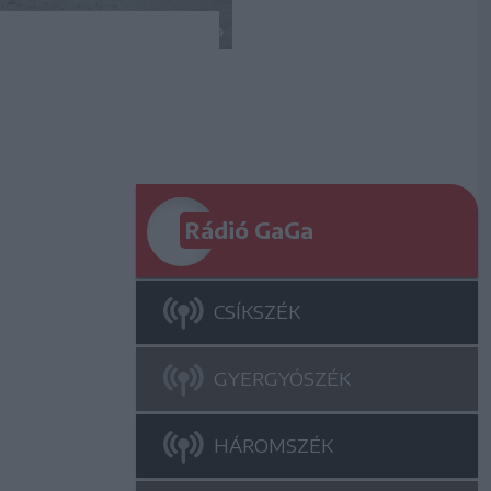
Rádió GaGa
CSÍKSZÉK
GYERGYÓSZÉK
HÁROMSZÉK