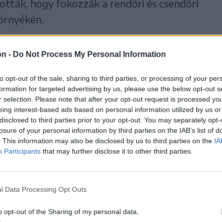
ították, hogy fokozzák a rendőri és csendőri
környékén.
on -
Do Not Process My Personal Information
en
to opt-out of the sale, sharing to third parties, or processing of your per
formation for targeted advertising by us, please use the below opt-out s
r selection. Please note that after your opt-out request is processed y
godalom” természetes, de
eing interest-based ads based on personal information utilized by us or
disclosed to third parties prior to your opt-out. You may separately opt-
el kell kerülni.
losure of your personal information by third parties on the IAB’s list of
. This information may also be disclosed by us to third parties on the
IA
Participants
that may further disclose it to other third parties.
 hogy az iskolákat felszólították a belső
l Data Processing Opt Outs
tartására, az iskolaigazgatóknak és
vasolják, hogy ha szükségesnek vélik,
o opt-out of the Sharing of my personal data.