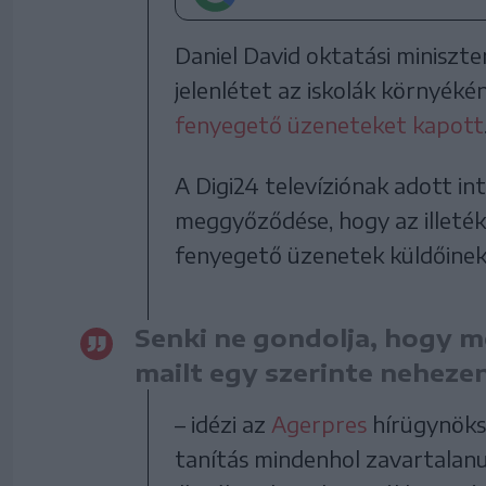
Daniel David oktatási miniszte
jelenlétet az iskolák környéké
fenyegető üzeneteket kapott
A Digi24 televíziónak adott i
meggyőződése, hogy az illeté
fenyegető üzenetek küldőinek 
Senki ne gondolja, hogy m
mailt egy szerinte neheze
– idézi az
Agerpres
hírügynöksé
tanítás mindenhol zavartalanu