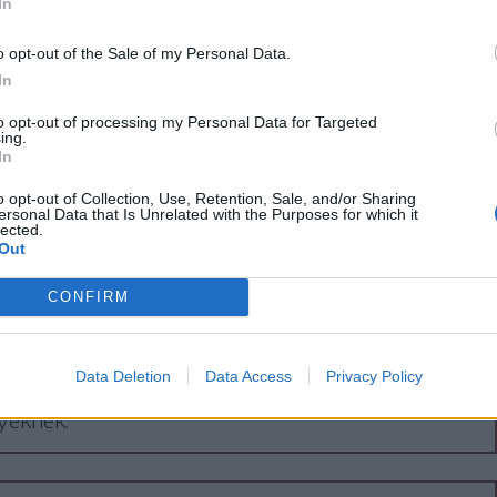
In
kkal és a szülőkkel.
o opt-out of the Sale of my Personal Data.
gel közölte, hogy az ország több iskolája
In
fenyegető tartalmú e-maileket kapott.
to opt-out of processing my Personal Data for Targeted
ing.
In
o opt-out of Collection, Use, Retention, Sale, and/or Sharing
ersonal Data that Is Unrelated with the Purposes for which it
lected.
 fegyveres fenyegetéseket
Out
mazó üzeneteket küldtek az
CONFIRM
knak
res támadással fenyegető üzenetet küldtek
Data Deletion
Data Access
Privacy Policy
k, kórházaknak, illetve egyéb állami
yeknek.