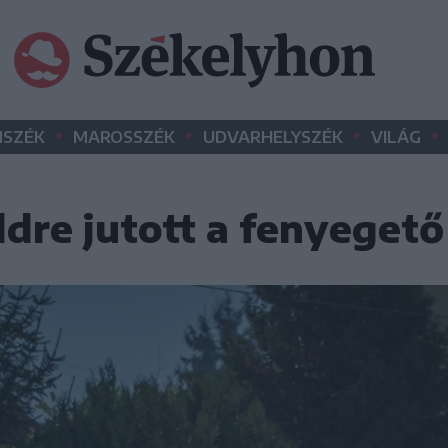
•
•
•
•
SZÉK
MAROSSZÉK
UDVARHELYSZÉK
VILÁG
dre jutott a fenyegető