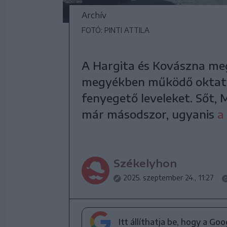
Archív
FOTÓ: PINTI ATTILA
A Hargita és Kovászna megy
megyékben működő oktatá
fenyegető leveleket. Sőt,
már másodszor, ugyanis
a
Székelyhon
2025. szeptember 24., 11:27
Itt állíthatja be, hogy a Go