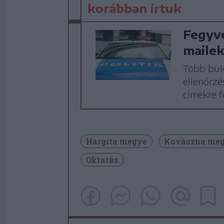
korábban írtuk
Fegyve
mailek
Több buka
ellenőrzé
címekre f
Hargita megye
Kovászna me
Oktatás