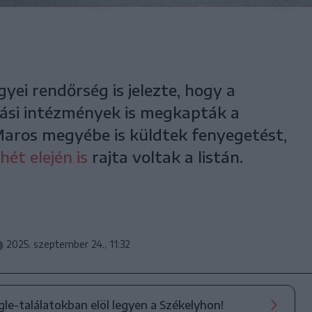
ei rendőrség is jelezte, hogy a
si intézmények is megkapták a
 Maros megyébe is küldtek fenyegetést,
 hét elején is
rajta voltak a listán.
2025. szeptember 24., 11:32
ogle-találatokban elöl legyen a Székelyhon!