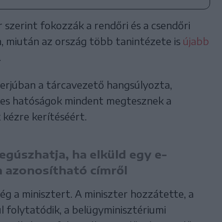
r szerint fokozzák a rendőri és a csendőri
n, miután az ország több tanintézete is
újabb
.
nterjúban a tárcavezető hangsúlyozta,
kes hatóságok mindent megtesznek a
kézre kerítéséért.
egúszhatja, ha elküld egy e-
n azonosítható címről
g a minisztert. A miniszter hozzátette, a
l folytatódik, a belügyminisztériumi