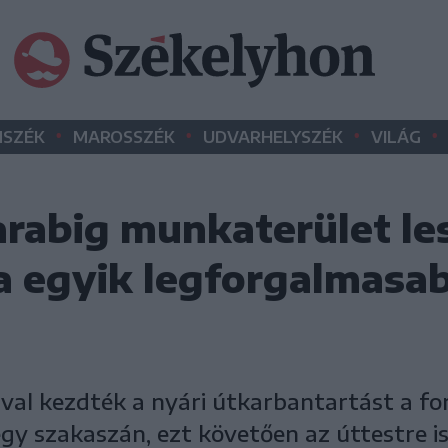
•
•
•
•
SZÉK
MAROSSZÉK
UDVARHELYSZÉK
VILÁG
rabig munkaterület le
a egyik legforgalmasa
ával kezdték a nyári útkarbantartást a fo
gy szakaszán, ezt követően az úttestre is