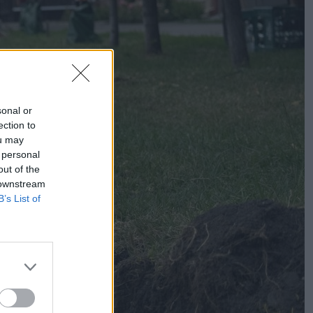
sonal or
ection to
ou may
 personal
out of the
 downstream
B’s List of