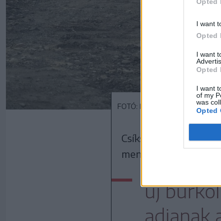
Opted 
I want t
Opted 
I want 
Advertis
Opted 
I want t
of my P
was col
FOTÓ: BORBÉLY FANNI
Opted 
Csíkszereda központjá
mentén a parkolókat.
új burkol
adjanak 