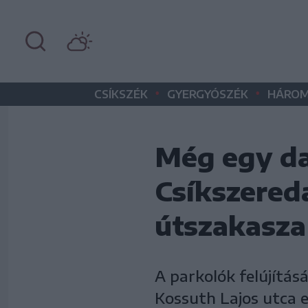
•
•
CSÍKSZÉK
GYERGYÓSZÉK
HÁROM
Még egy da
Csíkszered
útszakasza
A parkolók felújítás
Kossuth Lajos utca e