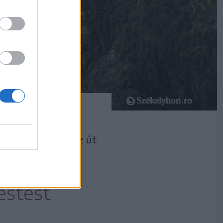
végén ásták fel az út
szon, hogy
festést