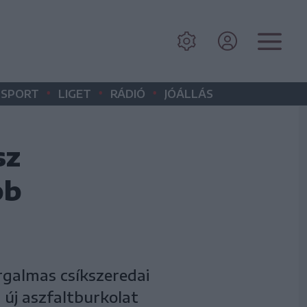
•
•
•
SPORT
LIGET
RÁDIÓ
JÓÁLLÁS
sz
bb
rgalmas csíkszeredai
 új aszfaltburkolat