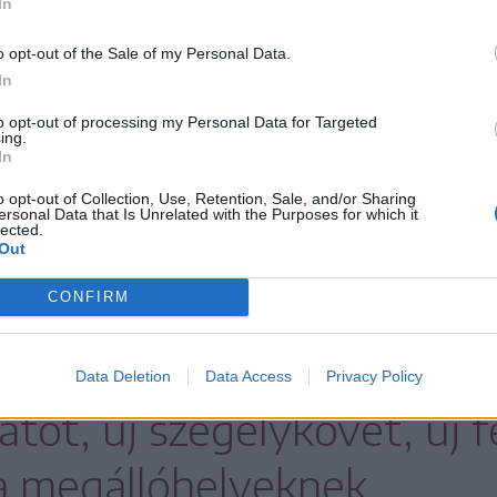
In
o opt-out of the Sale of my Personal Data.
In
to opt-out of processing my Personal Data for Targeted
ing.
In
o opt-out of Collection, Use, Retention, Sale, and/or Sharing
ersonal Data that Is Unrelated with the Purposes for which it
lected.
Out
CONFIRM
ban, a Kossuth Lajos utca egy szakaszán július 
 Munkagépekkel dolgoznak az elkerített szaka
Data Deletion
Data Access
Privacy Policy
atot, új szegélykövet, új 
a megállóhelyeknek.