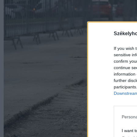
Székelyh
If you wish 
sensitive in
confirm you
continue se
information 
further disc
participants
Downstream 
Persona
I want t