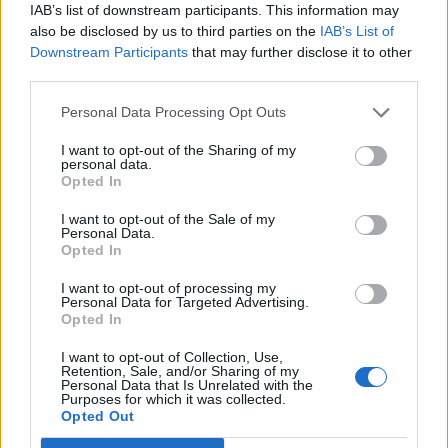
IAB’s list of downstream participants. This information may
Székely Sport
also be disclosed by us to third parties on the
IAB’s List of
Downstream Participants
that may further disclose it to other
Nagy pofonba szaladt belé a
third parties.
Kolozsvári CFR, kikapott a
Győr és a Loki is
Personal Data Processing Opt Outs
I want to opt-out of the Sharing of my
personal data.
Nőileg
Opted In
Sándor Ella: Na, indíts, s
I want to opt-out of the Sale of my
menjünk!
Personal Data.
Opted In
I want to opt-out of processing my
Personal Data for Targeted Advertising.
Opted In
I want to opt-out of Collection, Use,
Retention, Sale, and/or Sharing of my
Personal Data that Is Unrelated with the
Purposes for which it was collected.
A rovat további cikkei
Opted Out