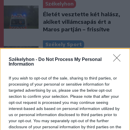
Székelyhon
Életét vesztette két halász,
akiket villámcsapás ért a
Maros partján – frissítve
Székely Sport
Corbu góljától hangos a
Székelyhon -
Do Not Process My Personal
román és a magyar sajtó,
Information
válogatott meghívót
sürgetnek
If you wish to opt-out of the sale, sharing to third parties, or
processing of your personal or sensitive information for
targeted advertising by us, please use the below opt-out
Krónika
section to confirm your selection. Please note that after your
Büntetőfeljelentést tett
opt-out request is processed you may continue seeing
Majka ügyvédje a romániai
interest-based ads based on personal information utilized by
us or personal information disclosed to third parties prior to
telefonszámról érkezett
your opt-out. You may separately opt-out of the further
fenyegetés miatt
disclosure of your personal information by third parties on the