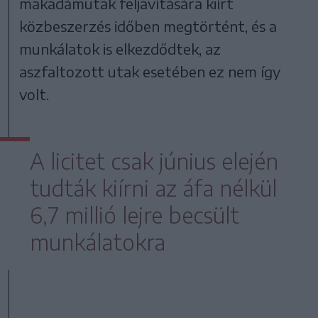
makadámutak feljavítására kiírt
közbeszerzés időben megtörtént, és a
munkálatok is elkezdődtek, az
aszfaltozott utak esetében ez nem így
volt.
A licitet csak június elején
tudták kiírni az áfa nélkül
6,7 millió lejre becsült
munkálatokra