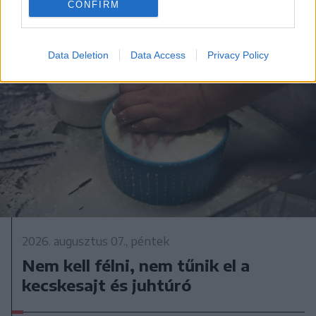
CONFIRM
Data Deletion
Data Access
Privacy Policy
2026. augusztus 07., péntek
Nem kell félni, nem tűnik el a
kecskesajt és juhtúró