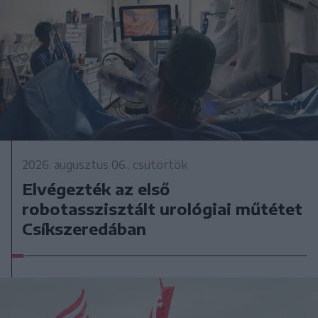
2026. augusztus 06., csütörtök
Elvégezték az első
robotasszisztált urológiai műtétet
Csíkszeredában