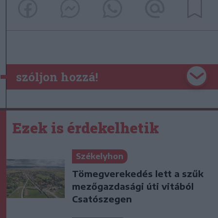
szóljon hozzá!
Ezek is érdekelhetik
Székelyhon
Tömegverekedés lett a szűk
mezőgazdasági úti vitából
Csatószegen