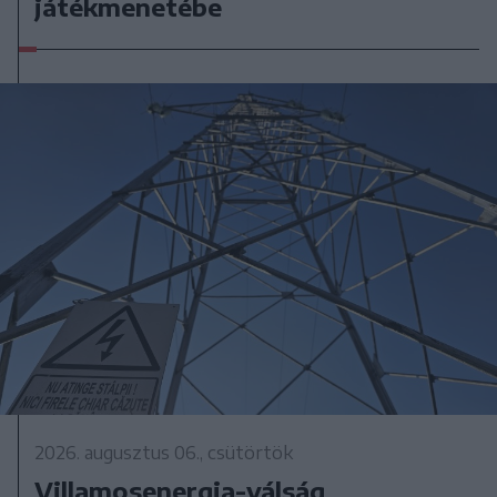
játékmenetébe
2026. augusztus 06., csütörtök
Villamosenergia-válság