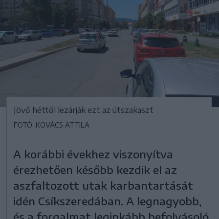
Jövő héttől lezárják ezt az útszakaszt
FOTÓ: KOVÁCS ATTILA
A korábbi évekhez viszonyítva
érezhetően később kezdik el az
aszfaltozott utak karbantartását
idén Csíkszeredában. A legnagyobb,
és a forgalmat leginkább befolyásoló