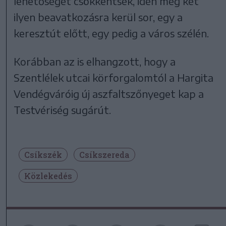
lehetőségét csökkentsék, idén még két
ilyen beavatkozásra kerül sor, egy a
keresztút előtt, egy pedig a város szélén.
Korábban az is elhangzott, hogy a
Szentlélek utcai körforgalomtól a Hargita
Vendégváróig új aszfaltszőnyeget kap a
Testvériség sugárút.
Csíkszék
Csíkszereda
Közlekedés