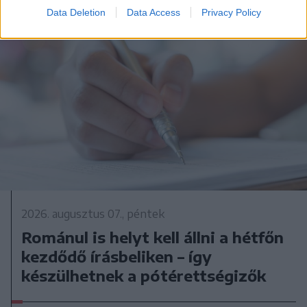
Data Deletion
Data Access
Privacy Policy
2026. augusztus 07., péntek
Románul is helyt kell állni a hétfőn
kezdődő írásbeliken – így
készülhetnek a pótérettségizők