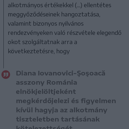
alkotmányos értékekkel (...) ellentétes
meggyőződéseinek hangoztatása,
valamint bizonyos nyilvános
rendezvényeken való részvétele elegendő
okot szolgáltatnak arra a
következtetésre, hogy
Diana Iovanovici-Şoşoacă
asszony Románia
elnökjelöltjeként
megkérdőjelezi és figyelmen
kívül hagyja az alkotmány
tiszteletben tartásának
kötelezettségét,