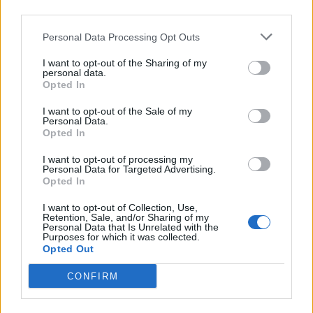
third parties.
Personal Data Processing Opt Outs
I want to opt-out of the Sharing of my
personal data.
Opted In
I want to opt-out of the Sale of my
Personal Data.
Opted In
I want to opt-out of processing my
Personal Data for Targeted Advertising.
Opted In
2026. augusztus 07., péntek
Emberi sorsokat, érzelmeket
I want to opt-out of Collection, Use,
Retention, Sale, and/or Sharing of my
mutat be a Magyar Menyasszony
Personal Data that Is Unrelated with the
Purposes for which it was collected.
kiállítás
Opted Out
CONFIRM