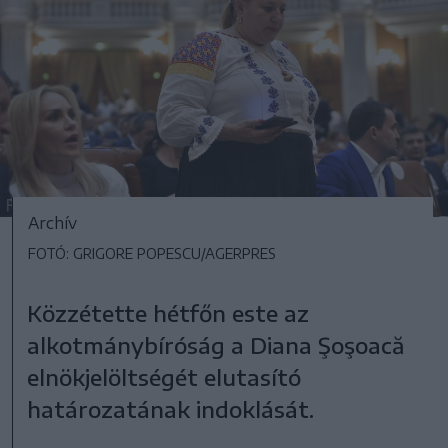
Archív
FOTÓ: GRIGORE POPESCU/AGERPRES
Közzétette hétfőn este az
alkotmánybíróság a Diana Şoşoacă
elnökjelöltségét elutasító
határozatának indoklását.