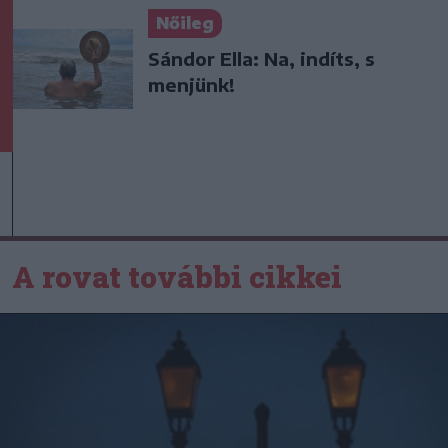
Nőileg
Sándor Ella: Na, indíts, s
menjünk!
A rovat további cikkei