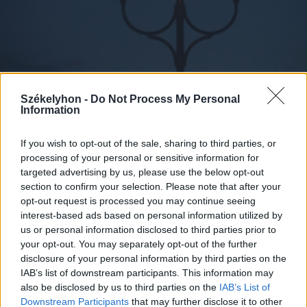
Székelyhon -
Do Not Process My Personal
Information
2026. augusztus 07., péntek
If you wish to opt-out of the sale, sharing to third parties, or
A közvilágításon spórol a
processing of your personal or sensitive information for
targeted advertising by us, please use the below opt-out
sepsiszentgyörgyi önkormányzat
section to confirm your selection. Please note that after your
opt-out request is processed you may continue seeing
interest-based ads based on personal information utilized by
us or personal information disclosed to third parties prior to
your opt-out. You may separately opt-out of the further
disclosure of your personal information by third parties on the
IAB’s list of downstream participants. This information may
also be disclosed by us to third parties on the
IAB’s List of
Downstream Participants
that may further disclose it to other