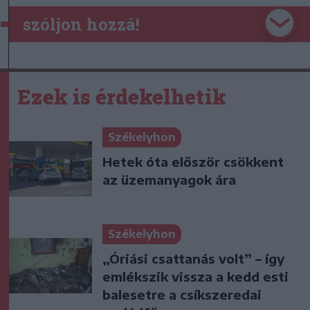
szóljon hozzá!
Ezek is érdekelhetik
Székelyhon
Hetek óta először csökkent
az üzemanyagok ára
Székelyhon
„Óriási csattanás volt” – így
emlékszik vissza a kedd esti
balesetre a csíkszeredai