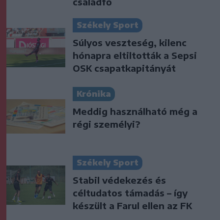
családfő
Székely Sport
Súlyos veszteség, kilenc
hónapra eltiltották a Sepsi
OSK csapatkapitányát
Krónika
Meddig használható még a
régi személyi?
Székely Sport
Stabil védekezés és
céltudatos támadás – így
készült a Farul ellen az FK