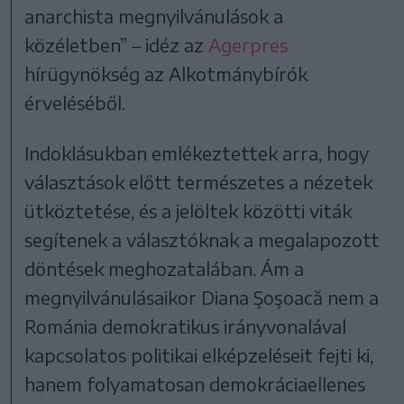
anarchista megnyilvánulások a
közéletben” – idéz az
Agerpres
hírügynökség az Alkotmánybírók
érveléséből.
Indoklásukban emlékeztettek arra, hogy
választások előtt természetes a nézetek
ütköztetése, és a jelöltek közötti viták
segítenek a választóknak a megalapozott
döntések meghozatalában. Ám a
megnyilvánulásaikor Diana Şoşoacă nem a
Románia demokratikus irányvonalával
kapcsolatos politikai elképzeléseit fejti ki,
hanem folyamatosan demokráciaellenes