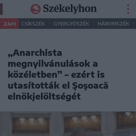
•
•
•
24H
CSÍKSZÉK
GYERGYÓSZÉK
HÁROMSZÉK
„Anarchista
megnyilvánulások a
közéletben” – ezért is
utasították el Şoşoacă
elnökjelöltségét