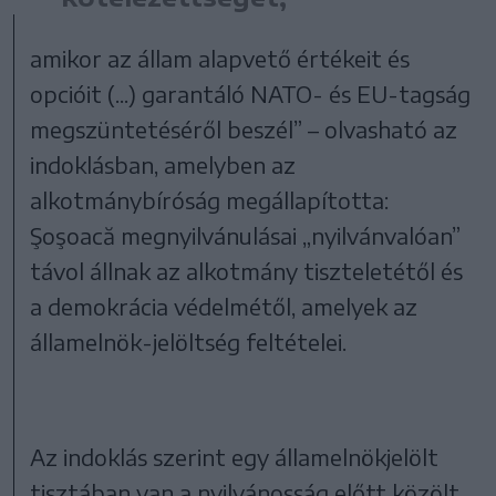
amikor az állam alapvető értékeit és
opcióit (...) garantáló NATO- és EU-tagság
megszüntetéséről beszél” – olvasható az
indoklásban, amelyben az
alkotmánybíróság megállapította:
Şoşoacă megnyilvánulásai „nyilvánvalóan”
távol állnak az alkotmány tiszteletétől és
a demokrácia védelmétől, amelyek az
államelnök-jelöltség feltételei.
Az indoklás szerint egy államelnökjelölt
tisztában van a nyilvánosság előtt közölt