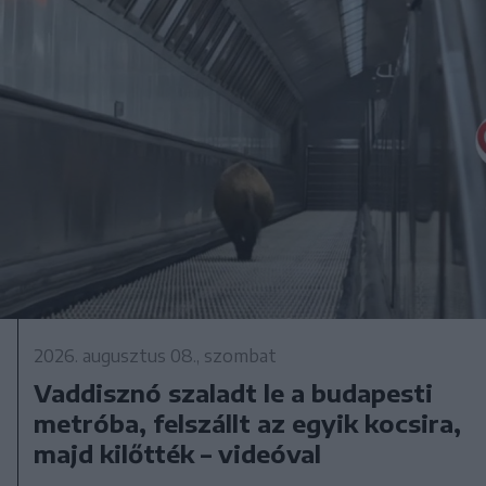
2026. augusztus 08., szombat
Vaddisznó szaladt le a budapesti
metróba, felszállt az egyik kocsira,
majd kilőtték – videóval