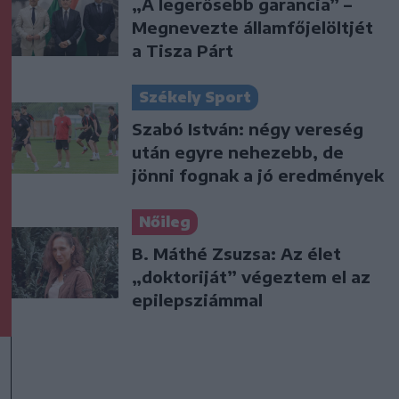
„A legerősebb garancia” –
Megnevezte államfőjelöltjét
a Tisza Párt
Székely Sport
Szabó István: négy vereség
után egyre nehezebb, de
jönni fognak a jó eredmények
Nőileg
B. Máthé Zsuzsa: Az élet
„doktoriját” végeztem el az
epilepsziámmal