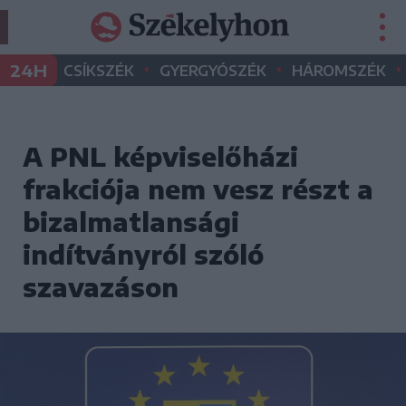
•
•
•
24H
CSÍKSZÉK
GYERGYÓSZÉK
HÁROMSZÉK
A PNL képviselőházi
frakciója nem vesz részt a
bizalmatlansági
indítványról szóló
szavazáson