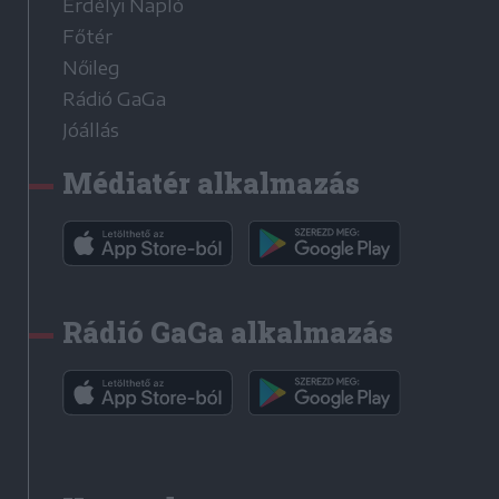
Erdélyi Napló
Főtér
Nőileg
Rádió GaGa
Jóállás
Médiatér alkalmazás
Rádió GaGa alkalmazás