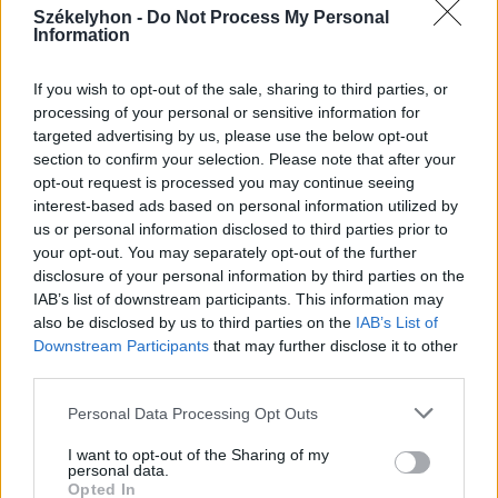
Fejszékkel támadtak a mentősökre
Székelyhon -
Do Not Process My Personal
Information
egy TikTokon terjedő álhír miatt –
videóval
If you wish to opt-out of the sale, sharing to third parties, or
processing of your personal or sensitive information for
targeted advertising by us, please use the below opt-out
section to confirm your selection. Please note that after your
opt-out request is processed you may continue seeing
interest-based ads based on personal information utilized by
us or personal information disclosed to third parties prior to
your opt-out. You may separately opt-out of the further
disclosure of your personal information by third parties on the
IAB’s list of downstream participants. This information may
also be disclosed by us to third parties on the
IAB’s List of
Downstream Participants
that may further disclose it to other
third parties.
Personal Data Processing Opt Outs
I want to opt-out of the Sharing of my
personal data.
Opted In