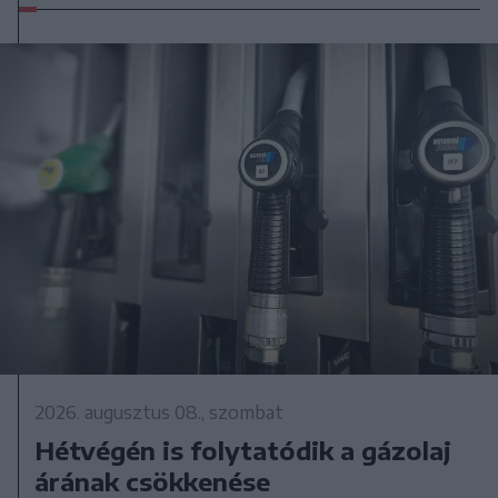
2026. augusztus 08., szombat
Hétvégén is folytatódik a gázolaj
árának csökkenése