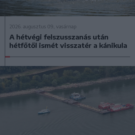
2026. augusztus 09., vasárnap
A hétvégi felszusszanás után
hétfőtől ismét visszatér a kánikula