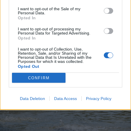
I want to opt-out of the Sale of my
Personal Data.
Opted In
2026. augusztus 09., vasárnap
I want to opt-out of processing my
Aratókalákával idézték fel a múltat
Personal Data for Targeted Advertising.
Csíkszentkirályon
Opted In
I want to opt-out of Collection, Use,
Retention, Sale, and/or Sharing of my
Personal Data that Is Unrelated with the
Purposes for which it was collected.
Opted Out
CONFIRM
Data Deletion
Data Access
Privacy Policy