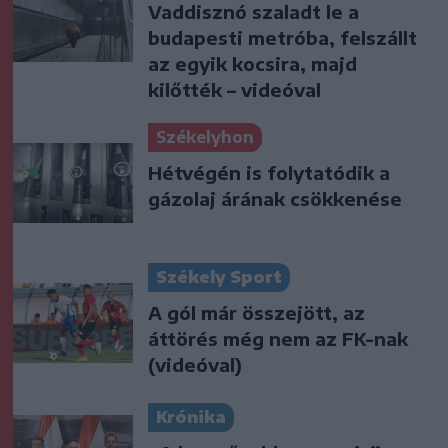
Vaddisznó szaladt le a
budapesti metróba, felszállt
az egyik kocsira, majd
kilőtték – videóval
Székelyhon
Hétvégén is folytatódik a
gázolaj árának csökkenése
Székely Sport
A gól már összejött, az
áttörés még nem az FK-nak
(videóval)
Krónika