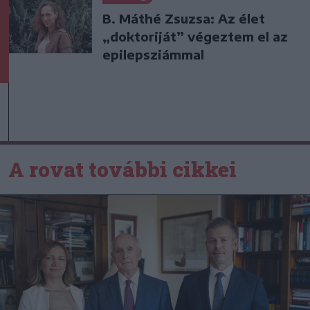
B. Máthé Zsuzsa: Az élet
„doktoriját” végeztem el az
epilepsziámmal
A rovat további cikkei