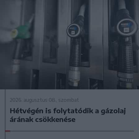
2026. augusztus 08., szombat
Hétvégén is folytatódik a gázolaj
árának csökkenése