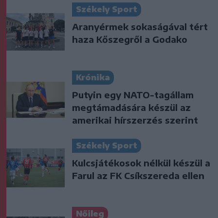
Székely Sport
Aranyérmek sokaságával tért
haza Kőszegről a Godako
Krónika
Putyin egy NATO-tagállam
megtámadására készül az
amerikai hírszerzés szerint
Székely Sport
Kulcsjátékosok nélkül készül a
Farul az FK Csíkszereda ellen
Nőileg