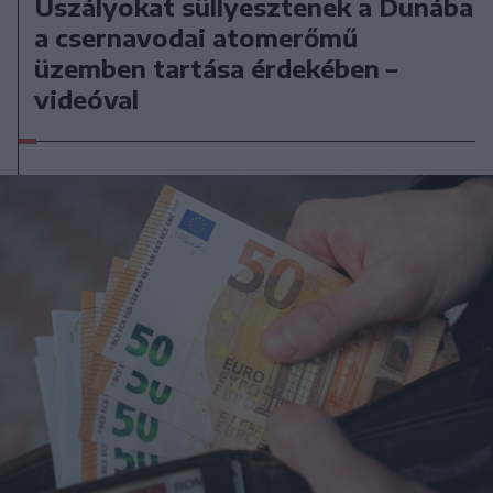
Uszályokat süllyesztenek a Dunába
a csernavodai atomerőmű
üzemben tartása érdekében –
videóval