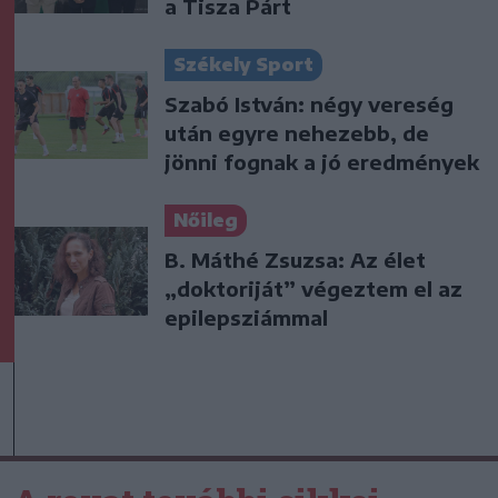
a Tisza Párt
Székely Sport
Szabó István: négy vereség
után egyre nehezebb, de
jönni fognak a jó eredmények
Nőileg
B. Máthé Zsuzsa: Az élet
„doktoriját” végeztem el az
epilepsziámmal