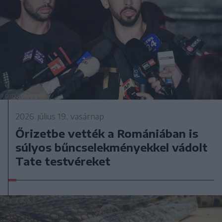
2026. július 19., vasárnap
Őrizetbe vették a Romániában is
súlyos bűncselekményekkel vádolt
Tate testvéreket