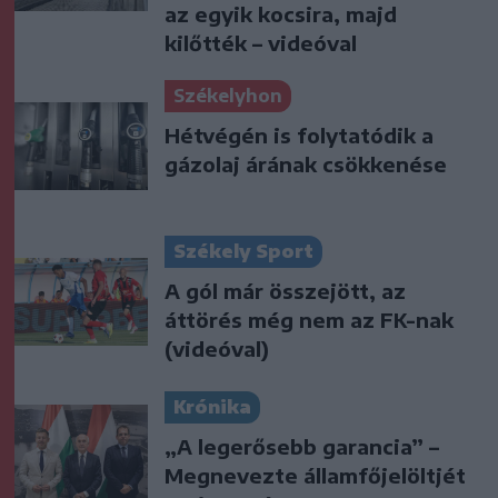
az egyik kocsira, majd
kilőtték – videóval
Székelyhon
Hétvégén is folytatódik a
gázolaj árának csökkenése
Székely Sport
A gól már összejött, az
áttörés még nem az FK-nak
(videóval)
Krónika
„A legerősebb garancia” –
Megnevezte államfőjelöltjét