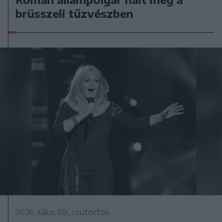
brüsszeli tűzvészben
2026. július 09., csütörtök