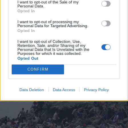
I want to opt-out of the Sale of my
Personal Data.
Opted In
2026. augusztus 08., szombat
I want to opt-out of processing my
A Tate-testvérek szabadlábra
Personal Data for Targeted Advertising.
helyezését kérik ügyvédeik
Opted In
I want to opt-out of Collection, Use,
Retention, Sale, and/or Sharing of my
Personal Data that Is Unrelated with the
Purposes for which it was collected.
Opted Out
CONFIRM
Data Deletion
Data Access
Privacy Policy