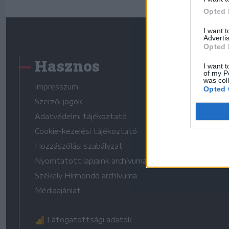
Opted 
I want 
Advertis
Opted 
Hasznos
I want t
of my P
was col
Impresszum
Opted 
Szerzői jogok
Adatvédelmi tájékoztató
Cookie-kezelési tájékoztató
Hozzászólási szabályzat
Nyomtatott lapjaink archívuma
Székely Hírmondó archívuma
Médiaajánlat
Látogatottsági adatok