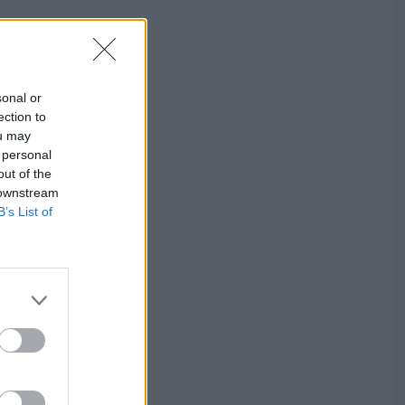
sonal or
ection to
ou may
 personal
out of the
 downstream
B’s List of