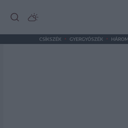
•
•
CSÍKSZÉK
GYERGYÓSZÉK
HÁROM