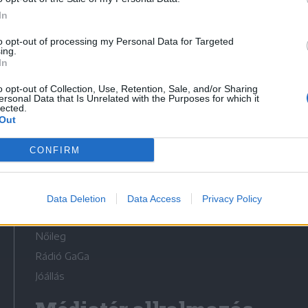
In
to opt-out of processing my Personal Data for Targeted
ing.
In
Médiatér
o opt-out of Collection, Use, Retention, Sale, and/or Sharing
ersonal Data that Is Unrelated with the Purposes for which it
lected.
Székely Sport
Out
Liget
CONFIRM
Krónika
Bihari Napló
Erdélyi Napló
Data Deletion
Data Access
Privacy Policy
Főtér
Nőileg
Rádió GaGa
Jóállás