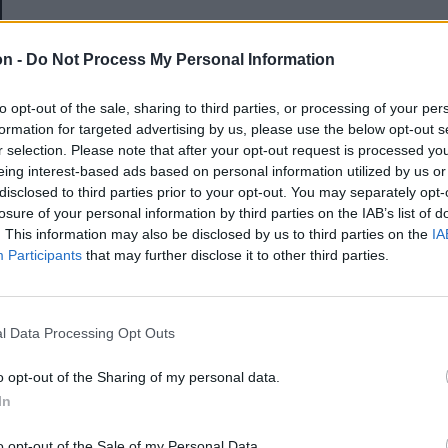
E-mail-cím
on -
Do Not Process My Personal Information
to opt-out of the sale, sharing to third parties, or processing of your per
Jelszó
formation for targeted advertising by us, please use the below opt-out s
r selection. Please note that after your opt-out request is processed y
eing interest-based ads based on personal information utilized by us or
disclosed to third parties prior to your opt-out. You may separately opt-
Elfelejtette a jelszavát?
losure of your personal information by third parties on the IAB’s list of
. This information may also be disclosed by us to third parties on the
IA
Participants
that may further disclose it to other third parties.
BEJELENTKEZÉS
Regisztráció
l Data Processing Opt Outs
o opt-out of the Sharing of my personal data.
In
o opt-out of the Sale of my Personal Data.