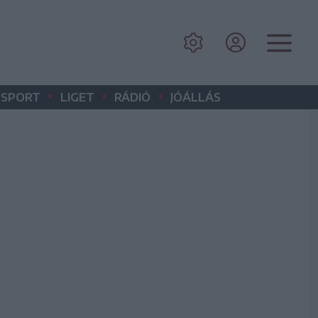
•
•
•
SPORT
LIGET
RÁDIÓ
JÓÁLLÁS