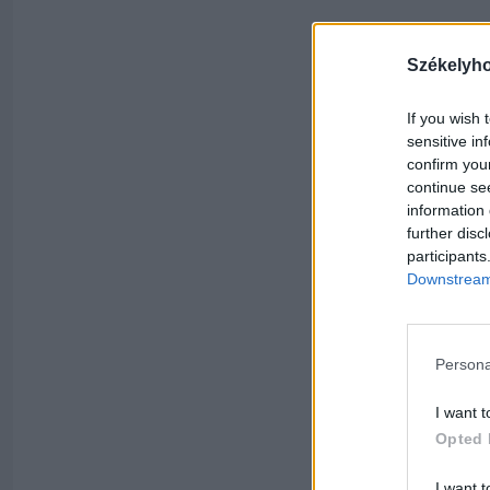
Székelyh
If you wish 
sensitive in
confirm you
continue se
information 
further disc
participants
Downstream 
Persona
I want t
Opted 
I want t