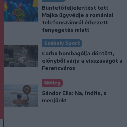
Büntetőfeljelentést tett
Majka ügyvédje a romániai
telefonszámról érkezett
fenyegetés miatt
Székely Sport
Corbu bombagólja döntött,
előnyből várja a visszavágót a
Ferencváros
Nőileg
Sándor Ella: Na, indíts, s
menjünk!