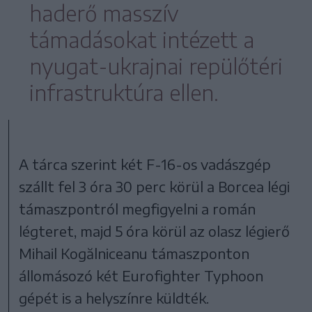
haderő masszív
támadásokat intézett a
nyugat-ukrajnai repülőtéri
infrastruktúra ellen.
A tárca szerint két F-16-os vadászgép
szállt fel 3 óra 30 perc körül a Borcea légi
támaszpontról megfigyelni a román
légteret, majd 5 óra körül az olasz légierő
Mihail Kogălniceanu támaszponton
állomásozó két Eurofighter Typhoon
gépét is a helyszínre küldték.