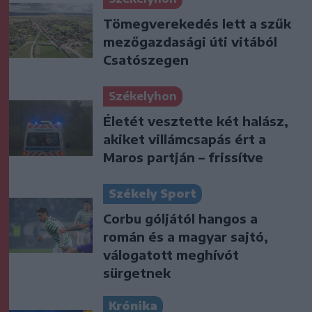
Tömegverekedés lett a szűk
mezőgazdasági úti vitából
Csatószegen
Székelyhon
Életét vesztette két halász,
akiket villámcsapás ért a
Maros partján – frissítve
Székely Sport
Corbu góljától hangos a
román és a magyar sajtó,
válogatott meghívót
sürgetnek
Krónika