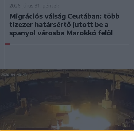
2026. július 31., péntek
Migrációs válság Ceutában: több
tízezer határsértő jutott be a
spanyol városba Marokkó felől