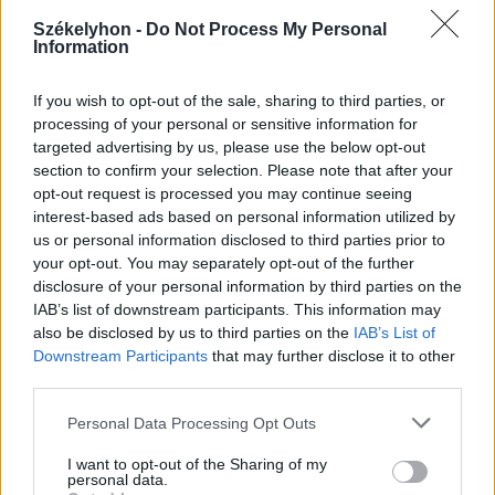
Székelyhon -
Do Not Process My Personal
Information
If you wish to opt-out of the sale, sharing to third parties, or
processing of your personal or sensitive information for
2026. július 28., kedd
targeted advertising by us, please use the below opt-out
Szentségtörő üzenetek és
section to confirm your selection. Please note that after your
vandalizmus a medjugorjei Mária-
opt-out request is processed you may continue seeing
interest-based ads based on personal information utilized by
szobornál – térfigyelő rögzítette a
us or personal information disclosed to third parties prior to
gyújtogatást
your opt-out. You may separately opt-out of the further
disclosure of your personal information by third parties on the
IAB’s list of downstream participants. This information may
also be disclosed by us to third parties on the
IAB’s List of
Downstream Participants
that may further disclose it to other
third parties.
Personal Data Processing Opt Outs
I want to opt-out of the Sharing of my
personal data.