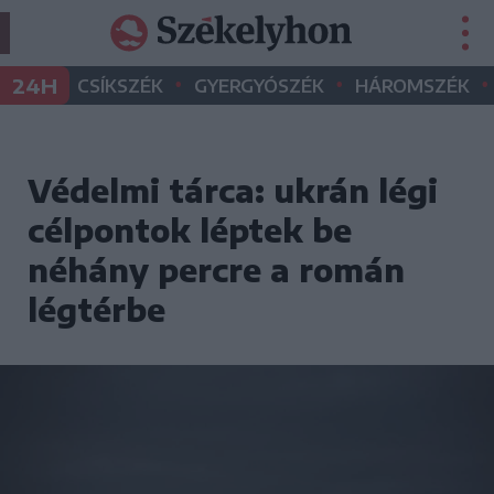
•
•
•
24H
CSÍKSZÉK
GYERGYÓSZÉK
HÁROMSZÉK
Védelmi tárca: ukrán légi
célpontok léptek be
néhány percre a román
légtérbe