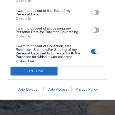
Opted In
I want to opt-out of the Sale of my
Personal Data.
Opted In
I want to opt-out of processing my
Personal Data for Targeted Advertising.
Opted In
I want to opt-out of Collection, Use,
2026. július 19., vasárnap
Retention, Sale, and/or Sharing of my
Personal Data that Is Unrelated with the
Őrizetbe vették a Romániában is
Purposes for which it was collected.
Opted Out
súlyos bűncselekményekkel vádolt
Tate testvéreket
CONFIRM
Data Deletion
Data Access
Privacy Policy