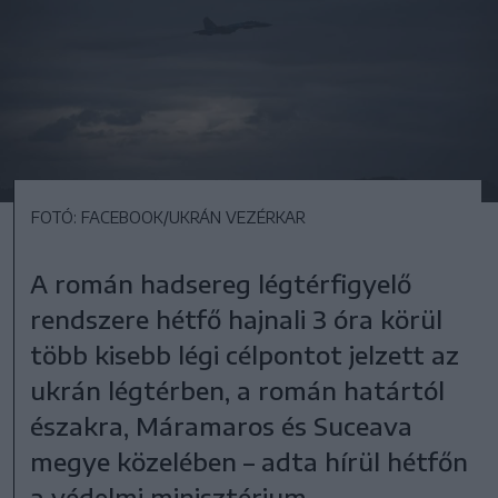
FOTÓ: FACEBOOK/UKRÁN VEZÉRKAR
A román hadsereg légtérfigyelő
rendszere hétfő hajnali 3 óra körül
több kisebb légi célpontot jelzett az
ukrán légtérben, a román határtól
északra, Máramaros és Suceava
megye közelében – adta hírül hétfőn
a védelmi minisztérium.