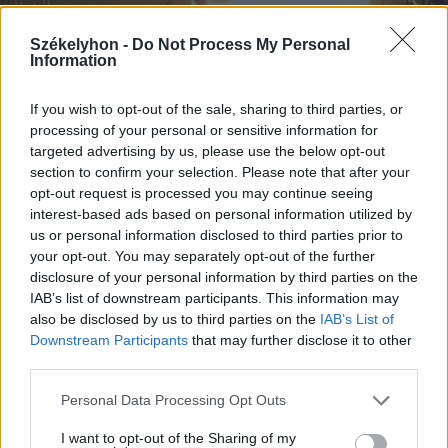
Székelyhon -
Do Not Process My Personal
Information
If you wish to opt-out of the sale, sharing to third parties, or
processing of your personal or sensitive information for
2026. július 28., kedd
targeted advertising by us, please use the below opt-out
section to confirm your selection. Please note that after your
Szentségtörő üzenetek és
opt-out request is processed you may continue seeing
vandalizmus a medjugorjei Mária-
interest-based ads based on personal information utilized by
us or personal information disclosed to third parties prior to
szobornál – térfigyelő rögzítette a
your opt-out. You may separately opt-out of the further
gyújtogatást
disclosure of your personal information by third parties on the
IAB’s list of downstream participants. This information may
also be disclosed by us to third parties on the
IAB’s List of
Downstream Participants
that may further disclose it to other
third parties.
Personal Data Processing Opt Outs
I want to opt-out of the Sharing of my