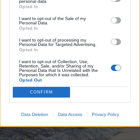
personal data.
Opted In
I want to opt-out of the Sale of my
Personal Data.
Opted In
I want to opt-out of processing my
Personal Data for Targeted Advertising.
Opted In
I want to opt-out of Collection, Use,
Retention, Sale, and/or Sharing of my
2026. július 19., vasárnap
Personal Data that Is Unrelated with the
Purposes for which it was collected.
Őrizetbe vették a Romániában is
Opted Out
súlyos bűncselekményekkel vádolt
CONFIRM
Tate testvéreket
Data Deletion
Data Access
Privacy Policy