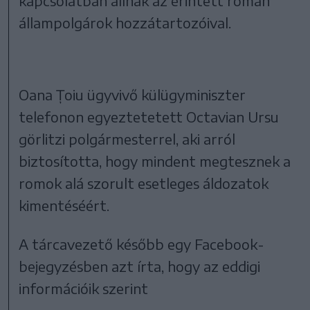
kapcsolatban állnak az érintett román
állampolgárok hozzátartozóival.
Oana Țoiu ügyvivő külügyminiszter
telefonon egyeztetetett Octavian Ursu
görlitzi polgármesterrel, aki arról
biztosította, hogy mindent megtesznek a
romok alá szorult esetleges áldozatok
kimentéséért.
A tárcavezető később egy Facebook-
bejegyzésben azt írta, hogy az eddigi
információik szerint