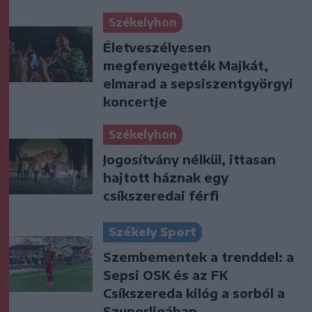
Székelyhon
Életveszélyesen
megfenyegették Majkát,
elmarad a sepsiszentgyörgyi
koncertje
Székelyhon
Jogosítvány nélkül, ittasan
hajtott háznak egy
csíkszeredai férfi
Székely Sport
Szembementek a trenddel: a
Sepsi OSK és az FK
Csíkszereda kilóg a sorból a
Szuperligában