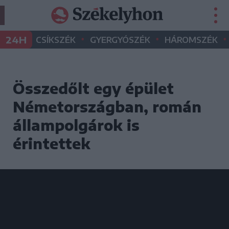
•
•
•
24H
CSÍKSZÉK
GYERGYÓSZÉK
HÁROMSZÉK
Összedőlt egy épület
Németországban, román
állampolgárok is
érintettek