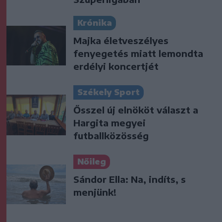
Krónika
Majka életveszélyes
fenyegetés miatt lemondta
erdélyi koncertjét
Székely Sport
Ősszel új elnököt választ a
Hargita megyei
futballközösség
Nőileg
Sándor Ella: Na, indíts, s
menjünk!