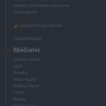
Székely Hírmondó archívuma
Médiaajánlat
Látogatottsági adatok
Sütibeállítások
Médiatér
Székely Sport
Liget
Krónika
Bihari Napló
Erdélyi Napló
Főtér
Nőileg
Rádió GaGa