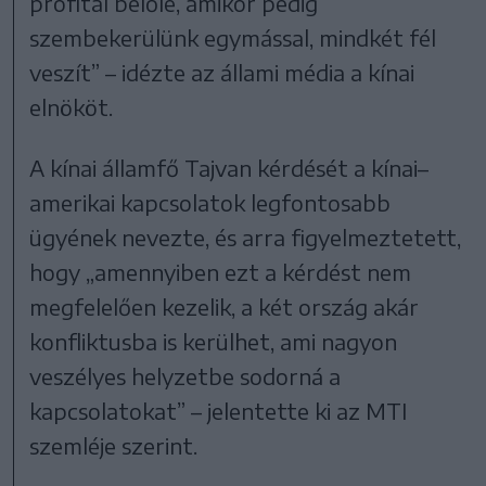
profitál belőle, amikor pedig
szembekerülünk egymással, mindkét fél
veszít” – idézte az állami média a kínai
elnököt.
A kínai államfő Tajvan kérdését a kínai–
amerikai kapcsolatok legfontosabb
ügyének nevezte, és arra figyelmeztetett,
hogy „amennyiben ezt a kérdést nem
megfelelően kezelik, a két ország akár
konfliktusba is kerülhet, ami nagyon
veszélyes helyzetbe sodorná a
kapcsolatokat” – jelentette ki az MTI
szemléje szerint.