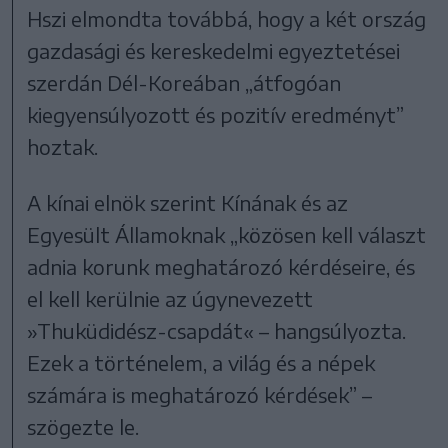
Hszi elmondta továbbá, hogy a két ország
gazdasági és kereskedelmi egyeztetései
szerdán Dél-Koreában „átfogóan
kiegyensúlyozott és pozitív eredményt”
hoztak.
A kínai elnök szerint Kínának és az
Egyesült Államoknak „közösen kell választ
adnia korunk meghatározó kérdéseire, és
el kell kerülnie az úgynevezett
»Thuküdidész-csapdát« – hangsúlyozta.
Ezek a történelem, a világ és a népek
számára is meghatározó kérdések” –
szögezte le.