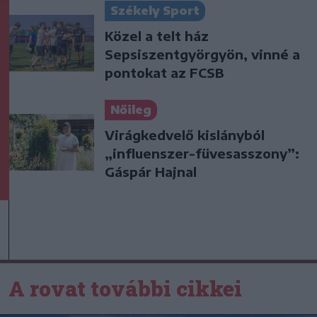
Székely Sport
Közel a telt ház
Sepsiszentgyörgyön, vinné a
pontokat az FCSB
Nőileg
Virágkedvelő kislányból
„influenszer-füvesasszony”:
Gáspár Hajnal
A rovat további cikkei