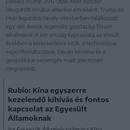
Donald Trump 2017 után most először
látogatott Kínába amerikai elnökként. Trump és
Hszi legutóbb tavaly októberben találkozott
egy dél-koreai regionális gazdasági fórum
alkalmával. A két ország kapcsolata az elmúlt
években a kereskedelmi viták, a technológiai
exportkorlátozások, Tajvan kérdése és a
geopolitikai versengés miatt jelentősen
megromlott.
Rubio: Kína egyszerre
kezelendő kihívás és fontos
kapcsolat az Egyesült
Államoknak
Az Egyesült Államok számára Kína