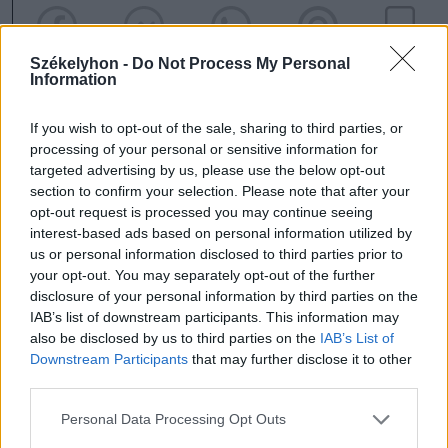
Székelyhon -
Do Not Process My Personal
Information
If you wish to opt-out of the sale, sharing to third parties, or
processing of your personal or sensitive information for
szóljon hozzá!
targeted advertising by us, please use the below opt-out
section to confirm your selection. Please note that after your
opt-out request is processed you may continue seeing
interest-based ads based on personal information utilized by
us or personal information disclosed to third parties prior to
Ezek is érdekelhetik
your opt-out. You may separately opt-out of the further
disclosure of your personal information by third parties on the
IAB’s list of downstream participants. This information may
Székelyhon
also be disclosed by us to third parties on the
IAB’s List of
Downstream Participants
that may further disclose it to other
Százhetvennel száguldott,
third parties.
amikor bemérték a rendőrök,
végül hatósági kíséretet
Personal Data Processing Opt Outs
kapott a kórházig