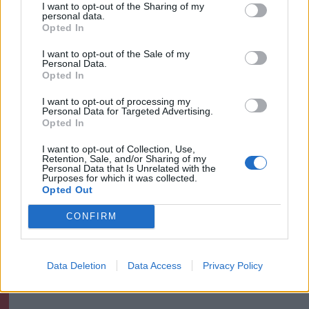
I want to opt-out of the Sharing of my
personal data.
Opted In
Székelyhon
A kánikula mellett viharosnak
I want to opt-out of the Sale of my
Personal Data.
ígérkezik a kedd éjszaka
Opted In
I want to opt-out of processing my
Personal Data for Targeted Advertising.
Opted In
Székely Sport
A Sepsi OSK az FCSB-t
I want to opt-out of Collection, Use,
Retention, Sale, and/or Sharing of my
fogadja, úszó- és atlétika-Eb
Personal Data that Is Unrelated with the
Purposes for which it was collected.
– a hétfői sportműsor
Opted Out
CONFIRM
Krónika
Aluljáróktól a tram-trainig:
így épül át Nagyvárad
Data Deletion
Data Access
Privacy Policy