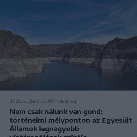
2026. augusztus 09., vasárnap
Nem csak nálunk van gond:
történelmi mélyponton az Egyesült
Államok legnagyobb
víztározójának szintje