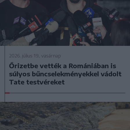
2026. július 19., vasárnap
Őrizetbe vették a Romániában is
súlyos bűncselekményekkel vádolt
Tate testvéreket