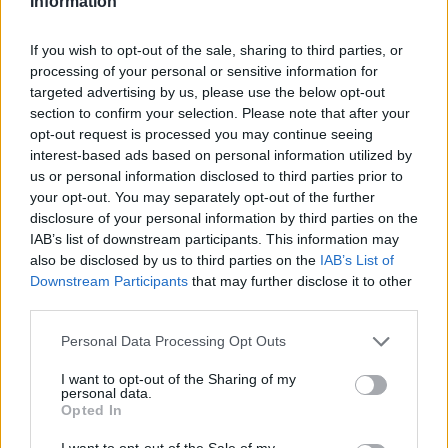
Information
sürgetnek
If you wish to opt-out of the sale, sharing to third parties, or
Krónika
processing of your personal or sensitive information for
targeted advertising by us, please use the below opt-out
Büntetőfeljelentést tett
section to confirm your selection. Please note that after your
Majka ügyvédje a romániai
opt-out request is processed you may continue seeing
telefonszámról érkezett
interest-based ads based on personal information utilized by
us or personal information disclosed to third parties prior to
fenyegetés miatt
your opt-out. You may separately opt-out of the further
disclosure of your personal information by third parties on the
Székely Sport
IAB’s list of downstream participants. This information may
also be disclosed by us to third parties on the
IAB’s List of
Nagy pofonba szaladt belé a
Downstream Participants
that may further disclose it to other
Kolozsvári CFR, kikapott a
third parties.
Győr és a Loki is
Personal Data Processing Opt Outs
Nőileg
I want to opt-out of the Sharing of my
personal data.
Sándor Ella: Na, indíts, s
Opted In
menjünk!
I want to opt-out of the Sale of my