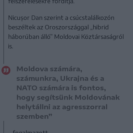
felszerelésekre fordítja.
Nicușor Dan szerint a csúcstalálkozón
beszéltek az Oroszországgal „hibrid
háborúban álló” Moldovai Köztársaságról
is.
Moldova számára,
számunkra, Ukrajna és a
NATO számára is fontos,
hogy segítsünk Moldovának
helytállni az agresszorral
szemben”
– fogalmazott.