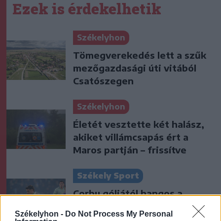
Ezek is érdekelhetik
Székelyhon
Tömegverekedés lett a szűk
mezőgazdasági úti vitából
Csatószegen
Székelyhon
Életét vesztette két halász,
akiket villámcsapás ért a
Maros partján – frissítve
Székely Sport
Corbu góljától hangos a
román és a magyar sajtó,
Székelyhon -
Do Not Process My Personal
válogatott meghívót