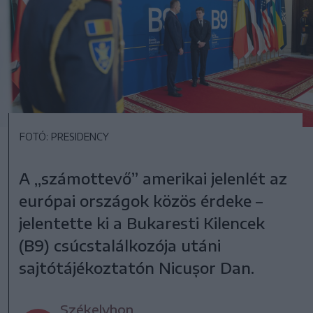
FOTÓ: PRESIDENCY
A „számottevő” amerikai jelenlét az
európai országok közös érdeke –
jelentette ki a Bukaresti Kilencek
(B9) csúcstalálkozója utáni
sajtótájékoztatón Nicușor Dan.
Székelyhon