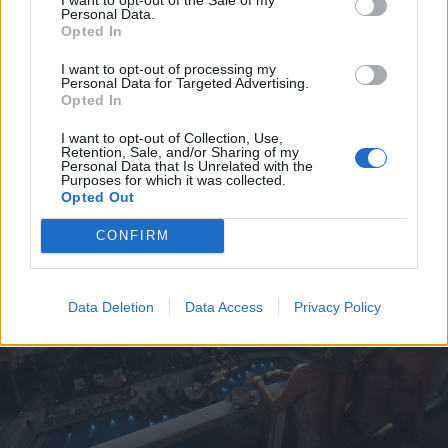
Personal Data.
Opted In
I want to opt-out of processing my
Personal Data for Targeted Advertising.
Opted In
I want to opt-out of Collection, Use,
Retention, Sale, and/or Sharing of my
A rovat további cikkei
Personal Data that Is Unrelated with the
Purposes for which it was collected.
Opted Out
CONFIRM
Data Deletion
Data Access
Privacy Policy