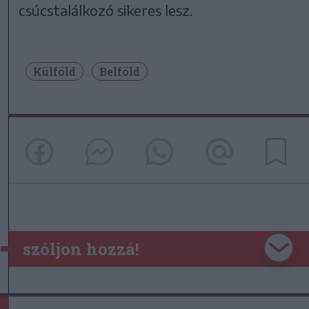
csúcstalálkozó sikeres lesz.
Külföld
Belföld
szóljon hozzá!