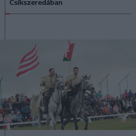
Csíkszeredában