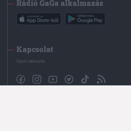
Rádió GaGa alkalmazás
Kapcsolat
Írjon nekünk