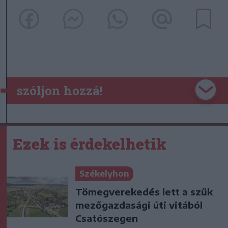
szóljon hozzá!
Ezek is érdekelhetik
Székelyhon
Tömegverekedés lett a szűk
mezőgazdasági úti vitából
Csatószegen