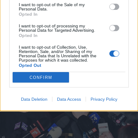
2026. július 28., kedd
I want to opt-out of the Sale of my
Personal Data.
Szentségtörő üzenetek és
Opted In
vandalizmus a medjugorjei Mária-
I want to opt-out of processing my
szobornál – térfigyelő rögzítette a
Personal Data for Targeted Advertising.
Opted In
gyújtogatást
I want to opt-out of Collection, Use,
Retention, Sale, and/or Sharing of my
Personal Data that Is Unrelated with the
Purposes for which it was collected.
Opted Out
CONFIRM
Data Deletion
Data Access
Privacy Policy