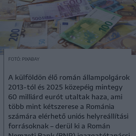
FOTÓ: PIXABAY
A külföldön élő román állampolgárok
2013-tól és 2025 közepéig mintegy
60 milliárd eurót utaltak haza, ami
több mint kétszerese a Románia
számára elérhető uniós helyreállítási
forrásoknak – derül ki a Román
Nemzeti Bank (BNR) igazgatótanácsi