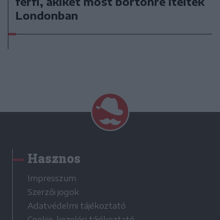
férfi, akiket most börtönre ítéltek
Londonban
Hasznos
Impresszum
Szerzői jogok
Adatvédelmi tájékoztató
Cookie-kezelési tájékoztató