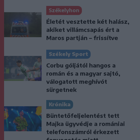
Székelyhon
Életét vesztette két halász,
akiket villámcsapás ért a
Maros partján – frissítve
Székely Sport
Corbu góljától hangos a
román és a magyar sajtó,
válogatott meghívót
sürgetnek
Krónika
Büntetőfeljelentést tett
Majka ügyvédje a romániai
telefonszámról érkezett
fenyegetés miatt