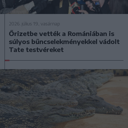
2026. július 19., vasárnap
Őrizetbe vették a Romániában is
súlyos bűncselekményekkel vádolt
Tate testvéreket