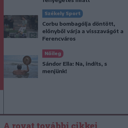
Székely Sport
Corbu bombagólja döntött,
előnyből várja a visszavágót a
Ferencváros
Nőileg
Sándor Ella: Na, indíts, s
menjünk!
A rovat további cikkei