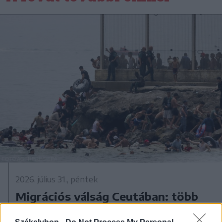
2026. július 31., péntek
Migrációs válság Ceutában: több
tízezer határsértő jutott be a