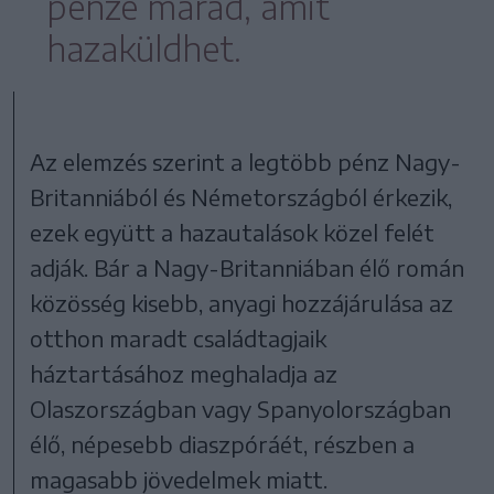
pénze marad, amit
hazaküldhet.
Az elemzés szerint a legtöbb pénz Nagy-
Britanniából és Németországból érkezik,
ezek együtt a hazautalások közel felét
adják. Bár a Nagy-Britanniában élő román
közösség kisebb, anyagi hozzájárulása az
otthon maradt családtagjaik
háztartásához meghaladja az
Olaszországban vagy Spanyolországban
élő, népesebb diaszpóráét, részben a
magasabb jövedelmek miatt.