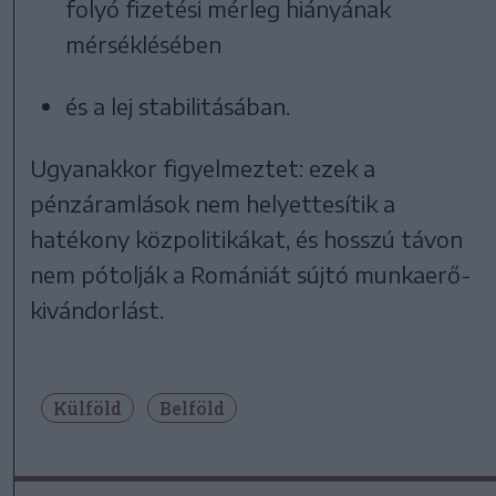
folyó fizetési mérleg hiányának
mérséklésében
és a lej stabilitásában.
Ugyanakkor figyelmeztet: ezek a
pénzáramlások nem helyettesítik a
hatékony közpolitikákat, és hosszú távon
nem pótolják a Romániát sújtó munkaerő-
kivándorlást.
Külföld
Belföld